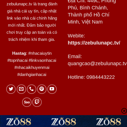
Địa Chỉ: 449c, Phong
zebulunapc.tv
là trang đánh
Phú, Bình Chánh,
giá nhà cái uy tín, cập nhật
Thành phố Hồ Chí
link vào nhà cái chính hãng
Minh, Việt Nam
mới nhất. Đảm bảo người
chơi truy cập an toàn và có
Webite:
trách nhiệm khi tham gia.
https://zebulunapc.tv/
Hastag
: #nhacaiuytin
Email:
#topnhacai #linkvaonhacai
quangcao@zebulunapc.tv
#nhacaikhuyenmai
#danhgianhacai
Hotline: 0984443222