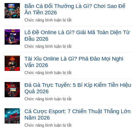
Bắn Cá Đổi Thưởng Là Gì? Chơi Sao Để
Ăn Tiền 2026
ở
Chức năng bình luận bị tắt
Bắn
Cá
Lô Đề Online Là Gì? Giải Mã Toàn Diện Từ
Đổi
Đầu 2026
Thưởng
Là
ở
Chức năng bình luận bị tắt
Gì?
Lô
Chơi
Đề
Tài Xỉu Online Là Gì? Phá Đảo Mọi Nghi
Sao
Online
Vấn 2026
Để
Là
Ăn
Gì?
ở
Chức năng bình luận bị tắt
Tiền
Giải
Tài
2026
Mã
Xỉu
Đá Gà Trực Tuyến: 5 Bí Kíp Kiếm Tiền Hiệu
Toàn
Online
Quả 2026
Diện
Là
Từ
Gì?
ở
Chức năng bình luận bị tắt
Đầu
Phá
Đá
2026
Đảo
Gà
Cá Cược Esport: 7 Chiến Thuật Thắng Lớn
Mọi
Trực
Năm 2026
Nghi
Tuyến:
Vấn
5
ở
Chức năng bình luận bị tắt
2026
Bí
Cá
Kíp
Cược