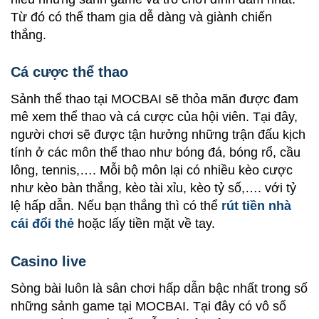
Từ đó có thể tham gia dễ dàng và giành chiến
thắng.
Cá cược thể thao
Sảnh thể thao tại MOCBAI sẽ thỏa mãn được đam
mê xem thể thao và cá cược của hội viên. Tại đây,
người chơi sẽ được tận hưởng những trận đấu kịch
tính ở các môn thể thao như bóng đá, bóng rổ, cầu
lông, tennis,…. Mỗi bộ môn lại có nhiều kèo cược
như kèo bàn thắng, kèo tài xỉu, kèo tỷ số,…. với tỷ
lệ hấp dẫn. Nếu bạn thắng thì có thể
rút tiền nhà
cái đổi thẻ
hoặc lấy tiền mặt về tay.
Casino live
Sòng bài luôn là sân chơi hấp dẫn bậc nhất trong số
những sảnh game tại MOCBAI. Tại đây có vô số