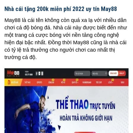
Nhà cái tặng 200k miễn phí 2022 uy tín May88
May88 là cái tên không còn quá xa lạ với nhiều dân
chơi cá độ bóng đá. Nhà cái này được biết đến như
một trang cá cược bóng với nền tảng công nghệ
hiện đại bậc nhất. Đồng thời May88 cũng là nhà cái
có tỷ lệ trả thưởng cho người chơi cao nhất thị
trường cá độ.