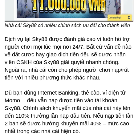
Nhà cái Sky88 có nhiều chính sách ưu đãi cho thành viên
Dịch vụ tại Sky88 được đánh giá cao vì luôn hỗ trợ
người chơi mọi lúc mọi nơi 24/7. Bất cứ vấn đề nào
về đặt cược hay giao dịch tiền đều sẽ được nhân
viên CSKH của Sky88 giải quyết nhanh chóng.
Ngoài ra, nhà cái còn cho phép người chơi nạp/rút
tiền với nhiều phương thức khác nhau.
Dù bạn dùng Internet Banking, thẻ cào, ví điện tử
Momo… đều vẫn nạp được tiền vào tài khoản
Sky88. Chính sách khuyến mãi của nhà cái này lên
đến 110% thưởng lần nạp đầu tiên. Nếu nạp tiền lần
2 bạn sẽ được hưởng khuyến mãi 40% – mức cao
nhất trong các nhà cái hiện có.