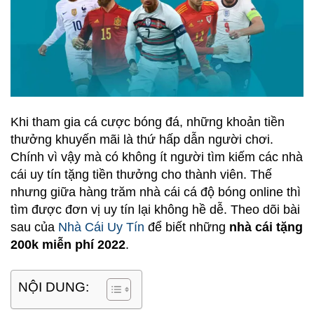
Khi tham gia cá cược bóng đá, những khoản tiền
thưởng khuyến mãi là thứ hấp dẫn người chơi.
Chính vì vậy mà có không ít người tìm kiếm các nhà
cái uy tín tặng tiền thưởng cho thành viên. Thế
nhưng giữa hàng trăm nhà cái cá độ bóng online thì
tìm được đơn vị uy tín lại không hề dễ. Theo dõi bài
sau của
Nhà Cái Uy Tín
để biết những
nhà cái tặng
200k miễn phí 2022
.
NỘI DUNG: