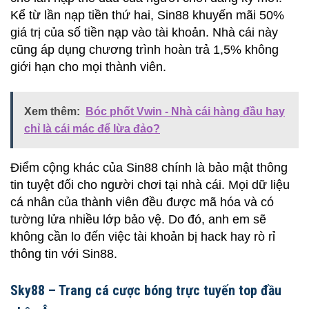
Kể từ lần nạp tiền thứ hai, Sin88 khuyến mãi 50%
giá trị của số tiền nạp vào tài khoản. Nhà cái này
cũng áp dụng chương trình hoàn trả 1,5% không
giới hạn cho mọi thành viên.
Xem thêm:
Bóc phốt Vwin - Nhà cái hàng đầu hay
chỉ là cái mác để lừa đảo?
Điểm cộng khác của Sin88 chính là bảo mật thông
tin tuyệt đối cho người chơi tại nhà cái. Mọi dữ liệu
cá nhân của thành viên đều được mã hóa và có
tường lửa nhiều lớp bảo vệ. Do đó, anh em sẽ
không cần lo đến việc tài khoản bị hack hay rò rỉ
thông tin với Sin88.
Sky88 – Trang cá cược bóng trực tuyến top đầu