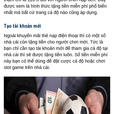
được xem là hình thức tặng tiền miễn phí phổ biến
nhất mà bất cứ trang cá độ nào cũng áp dụng.
Tạo tài khoản mới
Ngoài khuyến mãi thẻ nạp điện thoại thì có một số
nhà cái còn tặng tiền cho người chơi mới. Tức là
bạn chỉ cần tạo tài khoản mới để tham gia cá độ tại
nhà cái thì sẽ được tặng tiền luôn. Số tiền miễn phí
này bạn có thể dùng để đặt cược cá độ hoặc chơi
slot game trên nhà cái.