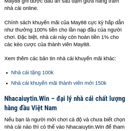
May88 ghi được dấu ấn sâu đậm giữa hàng trăm
nhà cái online.
Chính sách khuyến mãi của May88 cực kỳ hấp dẫn
như thưởng 100% tiền cho lần nạp đầu của người
chơi. Đặc biệt, nhà cái này còn hoàn tiền 1% cho
các kèo cược của thành viên May88.
Xem thêm các bản tin nhà cái khuyến mãi khác:
Nhà cái tặng 100k
Nhà cái khuyến mãi thành viên mới 150k
Nhacaiuytin.Win – đại lý nhà cái chất lượng
hàng đầu Việt Nam
Nếu bạn là người mới chơi cá độ và chưa biết chọn
nhà cái nào thì có thể vào Nhacaiuytin.Win để tham