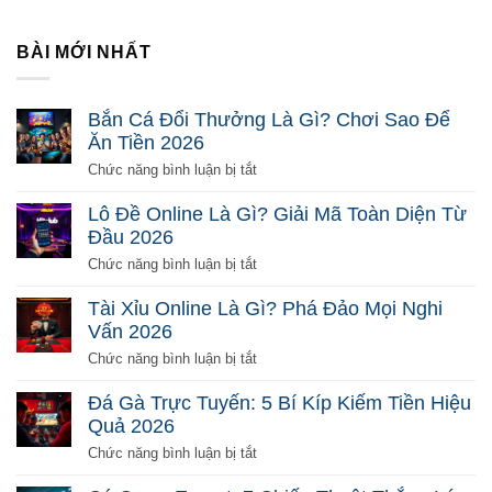
BÀI MỚI NHẤT
Bắn Cá Đổi Thưởng Là Gì? Chơi Sao Để
Ăn Tiền 2026
ở
Chức năng bình luận bị tắt
Bắn
Cá
Lô Đề Online Là Gì? Giải Mã Toàn Diện Từ
Đổi
Đầu 2026
Thưởng
Là
ở
Chức năng bình luận bị tắt
Gì?
Lô
Chơi
Đề
Tài Xỉu Online Là Gì? Phá Đảo Mọi Nghi
Sao
Online
Vấn 2026
Để
Là
Ăn
Gì?
ở
Chức năng bình luận bị tắt
Tiền
Giải
Tài
2026
Mã
Xỉu
Đá Gà Trực Tuyến: 5 Bí Kíp Kiếm Tiền Hiệu
Toàn
Online
Quả 2026
Diện
Là
Từ
Gì?
ở
Chức năng bình luận bị tắt
Đầu
Phá
Đá
2026
Đảo
Gà