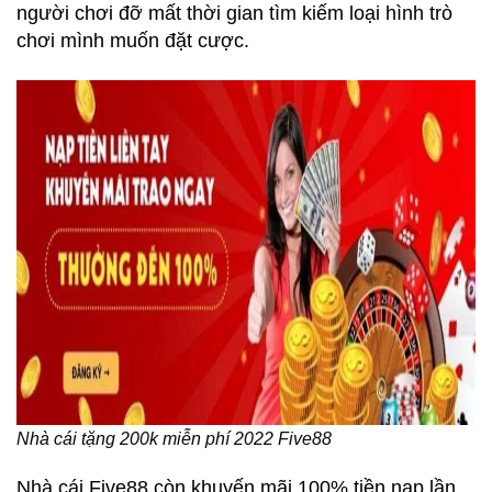
người chơi đỡ mất thời gian tìm kiếm loại hình trò
chơi mình muốn đặt cược.
Nhà cái tặng 200k miễn phí 2022 Five88
Nhà cái Five88 còn khuyến mãi 100% tiền nạp lần