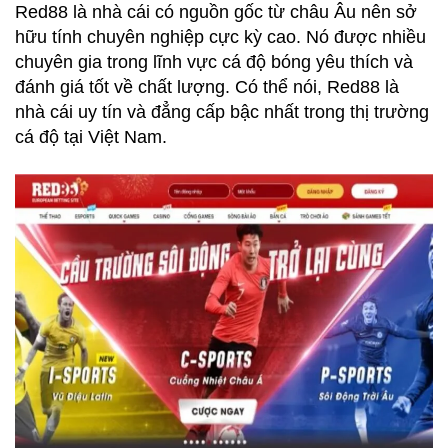
Red88 là nhà cái có nguồn gốc từ châu Âu nên sở
hữu tính chuyên nghiệp cực kỳ cao. Nó được nhiều
chuyên gia trong lĩnh vực cá độ bóng yêu thích và
đánh giá tốt về chất lượng. Có thể nói, Red88 là
nhà cái uy tín và đẳng cấp bậc nhất trong thị trường
cá độ tại Việt Nam.