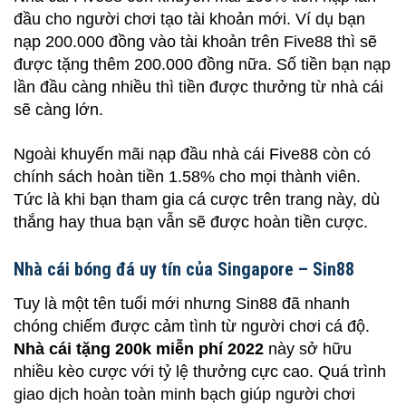
đầu cho người chơi tạo tài khoản mới. Ví dụ bạn
nạp 200.000 đồng vào tài khoản trên Five88 thì sẽ
được tặng thêm 200.000 đồng nữa. Số tiền bạn nạp
lần đầu càng nhiều thì tiền được thưởng từ nhà cái
sẽ càng lớn.
Ngoài khuyến mãi nạp đầu nhà cái Five88 còn có
chính sách hoàn tiền 1.58% cho mọi thành viên.
Tức là khi bạn tham gia cá cược trên trang này, dù
thắng hay thua bạn vẫn sẽ được hoàn tiền cược.
Nhà cái bóng đá uy tín của Singapore – Sin88
Tuy là một tên tuổi mới nhưng Sin88 đã nhanh
chóng chiếm được cảm tình từ người chơi cá độ.
Nhà cái tặng 200k miễn phí 2022
này sở hữu
nhiều kèo cược với tỷ lệ thưởng cực cao. Quá trình
giao dịch hoàn toàn minh bạch giúp người chơi