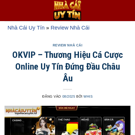
Bỏ
qua
nội
dung
Nhà Cái Uy Tín
»
Review Nhà Cái
REVIEW NHÀ CÁI
OKVIP – Thương Hiệu Cá Cược
Online Uy Tín Đứng Đầu Châu
Âu
ĐĂNG VÀO
08/2025
BỞI
WHIS