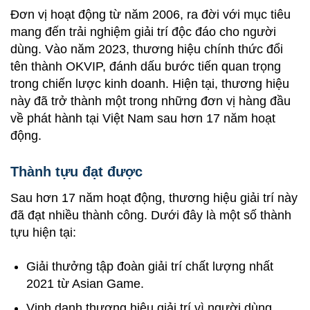
Đơn vị hoạt động từ năm 2006, ra đời với mục tiêu
mang đến trải nghiệm giải trí độc đáo cho người
dùng. Vào năm 2023, thương hiệu chính thức đổi
tên thành OKVIP, đánh dấu bước tiến quan trọng
trong chiến lược kinh doanh. Hiện tại, thương hiệu
này đã trở thành một trong những đơn vị hàng đầu
về phát hành tại Việt Nam sau hơn 17 năm hoạt
động.
Thành tựu đạt được
Sau hơn 17 năm hoạt động, thương hiệu giải trí này
đã đạt nhiều thành công. Dưới đây là một số thành
tựu hiện tại:
Giải thưởng tập đoàn giải trí chất lượng nhất
2021 từ Asian Game.
Vinh danh thương hiệu giải trí vì người dùng