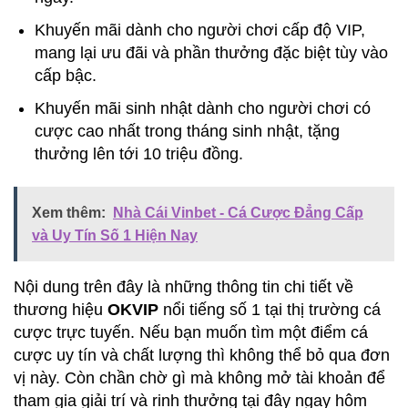
Khuyến mãi dành cho người chơi cấp độ VIP,
mang lại ưu đãi và phần thưởng đặc biệt tùy vào
cấp bậc.
Khuyến mãi sinh nhật dành cho người chơi có
cược cao nhất trong tháng sinh nhật, tặng
thưởng lên tới 10 triệu đồng.
Xem thêm:
Nhà Cái Vinbet - Cá Cược Đẳng Cấp
và Uy Tín Số 1 Hiện Nay
Nội dung trên đây là những thông tin chi tiết về
thương hiệu
OKVIP
nổi tiếng số 1 tại thị trường cá
cược trực tuyến. Nếu bạn muốn tìm một điểm cá
cược uy tín và chất lượng thì không thể bỏ qua đơn
vị này. Còn chần chờ gì mà không mở tài khoản để
tham gia giải trí và rinh thưởng tại đây ngay hôm