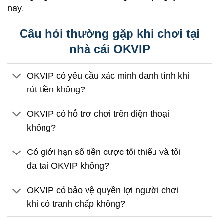
nay.
Câu hỏi thường gặp khi chơi tại
nhà cái OKVIP
OKVIP có yêu cầu xác minh danh tính khi
rút tiền không?
OKVIP có hỗ trợ chơi trên điện thoại
không?
Có giới hạn số tiền cược tối thiểu và tối
đa tại OKVIP không?
OKVIP có bảo vệ quyền lợi người chơi
khi có tranh chấp không?