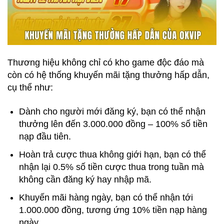
Thương hiệu không chỉ có kho game độc đáo mà
còn có hệ thống khuyến mãi tặng thưởng hấp dẫn,
cụ thể như:
Dành cho người mới đăng ký, bạn có thể nhận
thưởng lên đến 3.000.000 đồng – 100% số tiền
nạp đầu tiên.
Hoàn trả cược thua không giới hạn, bạn có thể
nhận lại 0.5% số tiền cược thua trong tuần mà
không cần đăng ký hay nhập mã.
Khuyến mãi hàng ngày, bạn có thể nhận tới
1.000.000 đồng, tương ứng 10% tiền nạp hàng
ngày.