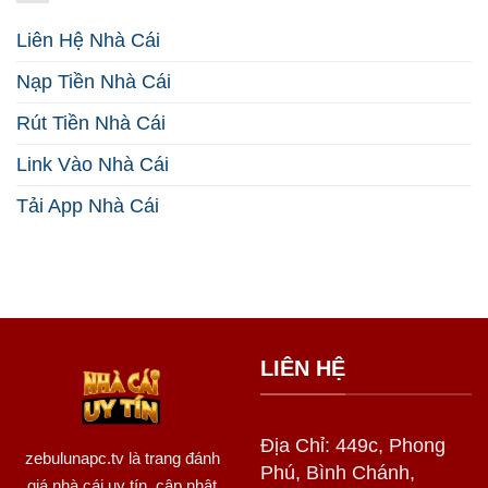
Hiệu
Chiến
Quả
Thuật
Liên Hệ Nhà Cái
2026
Thắng
Lớn
Nạp Tiền Nhà Cái
Năm
2026
Rút Tiền Nhà Cái
Link Vào Nhà Cái
Tải App Nhà Cái
LIÊN HỆ
Địa Chỉ: 449c, Phong
zebulunapc.tv
là trang đánh
Phú, Bình Chánh,
giá nhà cái uy tín, cập nhật