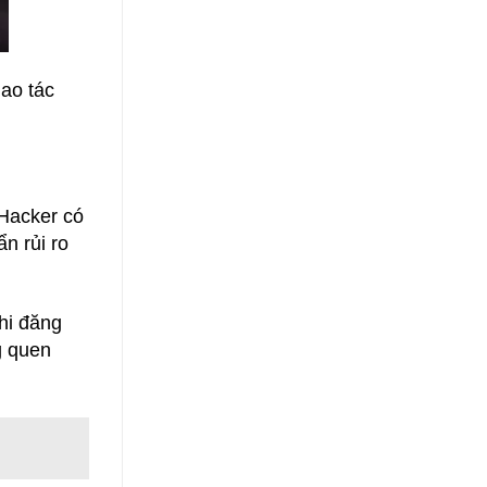
hao tác
 Hacker có
n rủi ro
hi đăng
g quen