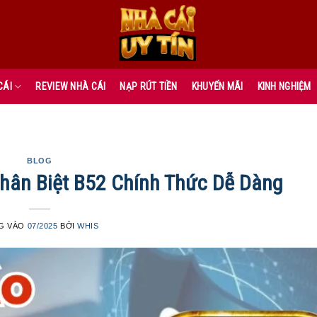
CÁI
REVIEW NHÀ CÁI
NẠP RÚT TIỀN
KHUYẾN MÃI
KINH NGHIỆM
BLOG
hân Biệt B52 Chính Thức Dễ Dàng
G VÀO
07/2025
BỞI
WHIS