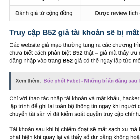
Đánh giá từ cộng đồng
Được review tích 
Truy cập B52 giả tài khoản sẽ bị mất 
Các website giả mạo thường tung ra các chương trì
chưa biết cách phân biệt B52 thật – giả mà thấy ưu
đăng nhập vào trang
B52
giả có thể ngay lập tức m
Xem thêm:
Bóc phốt Fabet - Những bí ẩn đằng sau l
Chỉ với thao tác nhập tài khoản và mật khẩu, hacker 
lập trình để ghi lại toàn bộ thông tin ngay khi ng
chuyển tài sản vì đã kiểm soát quyền truy cập chính
Tài khoản sau khi bị chiếm đoạt sẽ mất sạch xu mà 
phát hiện khi quay lại và thấy số dư bằng không hoặc