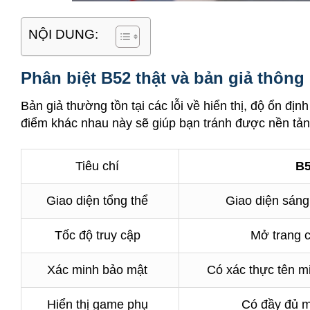
NỘI DUNG:
Phân biệt B52 thật và bản giả thông
Bản giả thường tồn tại các lỗi về hiển thị, độ ổn đị
điểm khác nhau này sẽ giúp bạn tránh được nền tản
Tiêu chí
B
Giao diện tổng thể
Giao diện sáng
Tốc độ truy cập
Mở trang c
Xác minh bảo mật
Có xác thực tên m
Hiển thị game phụ
Có đầy đủ mi