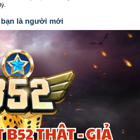
lý.
 bạn là người mới