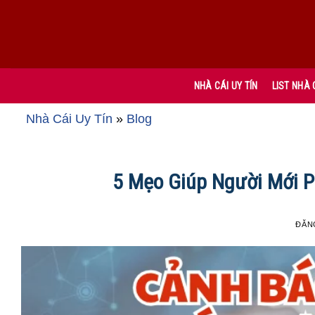
Bỏ
qua
nội
dung
NHÀ CÁI UY TÍN
LIST NHÀ 
Nhà Cái Uy Tín
»
Blog
5 Mẹo Giúp Người Mới P
ĐĂN