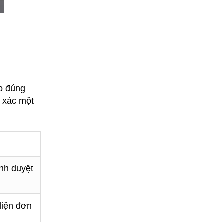
ào đúng
h xác một
ình duyệt
diện đơn