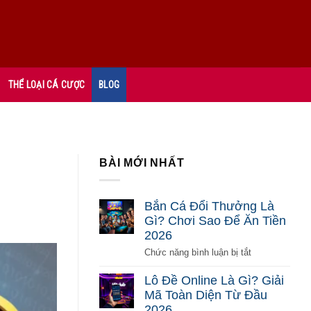
THỂ LOẠI CÁ CƯỢC
BLOG
BÀI MỚI NHẤT
Bắn Cá Đổi Thưởng Là
Gì? Chơi Sao Để Ăn Tiền
2026
ở
Chức năng bình luận bị tắt
Bắn
Cá
Lô Đề Online Là Gì? Giải
Đổi
Mã Toàn Diện Từ Đầu
Thưởng
2026
Là