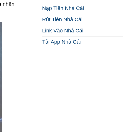
Lớn
cá nhân
Nạp Tiền Nhà Cái
Năm
2026
Rút Tiền Nhà Cái
Link Vào Nhà Cái
Tải App Nhà Cái