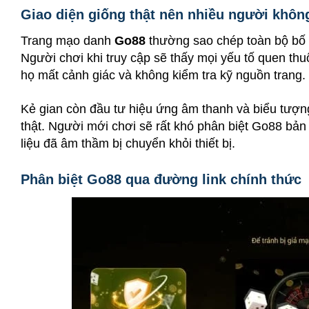
Giao diện giống thật nên nhiều người khôn
Trang mạo danh
Go88
thường sao chép toàn bộ bố 
Người chơi khi truy cập sẽ thấy mọi yếu tố quen t
họ mất cảnh giác và không kiểm tra kỹ nguồn trang.
Kẻ gian còn đầu tư hiệu ứng âm thanh và biểu tượn
thật. Người mới chơi sẽ rất khó phân biệt Go88 bản
liệu đã âm thầm bị chuyển khỏi thiết bị.
Phân biệt Go88 qua đường link chính thức