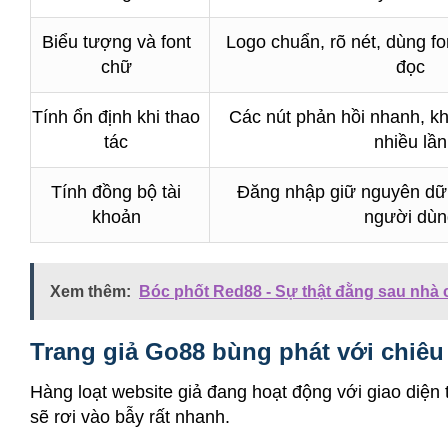
Biểu tượng và font
Logo chuẩn, rõ nét, dùng fo
chữ
đọc
Tính ổn định khi thao
Các nút phản hồi nhanh, k
tác
nhiều lần
Tính đồng bộ tài
Đăng nhập giữ nguyên dữ l
khoản
người dùn
Xem thêm:
Bóc phốt Red88 - Sự thật đằng sau nhà c
Trang giả Go88 bùng phát với chiêu 
Hàng loạt website giả đang hoạt động với giao diện 
sẽ rơi vào bẫy rất nhanh.