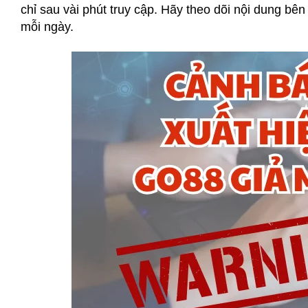
chỉ sau vài phút truy cập. Hãy theo dõi nội dung bên
mỗi ngày.