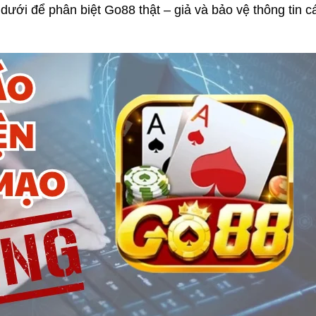
 dưới để phân biệt Go88 thật – giả và bảo vệ thông tin 