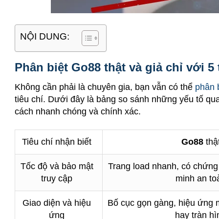
NỘI DUNG:
Phân biệt Go88 thật và giả chỉ với 5 
Không cần phải là chuyên gia, bạn vẫn có thể
phân 
tiêu chí. Dưới đây là bảng so sánh những yếu tố qu
cách nhanh chóng và chính xác.
Tiêu chí nhận biết
Go88
thậ
Tốc độ và bảo mật
Trang load nhanh, có chứng
truy cập
minh an to
Giao diện và hiệu
Bố cục gọn gàng, hiệu ứng m
ứng
hay tràn hì