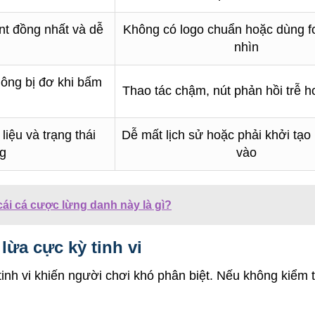
nt đồng nhất và dễ
Không có logo chuẩn hoặc dùng fo
nhìn
hông bị đơ khi bấm
Thao tác chậm, nút phản hồi trễ ho
iệu và trạng thái
Dễ mất lịch sử hoặc phải khởi tạo 
g
vào
ái cá cược lừng danh này là gì?
lừa cực kỳ tinh vi
tinh vi khiến người chơi khó phân biệt. Nếu không kiểm t