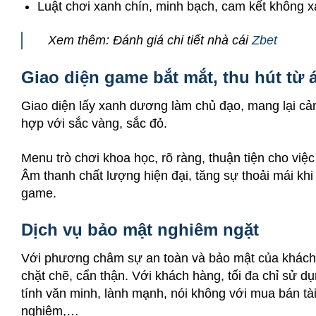
Luật chơi xanh chín, minh bạch, cam kết không xả
Xem thêm: Đánh giá chi tiết nhà cái
Zbet
Giao diện game bắt mắt, thu hút từ 
Giao diện lấy xanh dương làm chủ đạo, mang lại cảm
hợp với sắc vàng, sắc đỏ.
Menu trò chơi khoa học, rõ ràng, thuận tiện cho việc
Âm thanh chất lượng hiện đại, tăng sự thoải mái khi
game.
Dịch vụ bảo mật nghiêm ngặt
Với phương châm sự an toàn và bảo mật của khách 
chặt chẽ, cẩn thận. Với khách hàng, tối đa chỉ sử d
tính văn minh, lành mạnh, nói không với mua bán tài
nghiệm,…