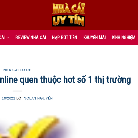
CÁI
REVIEW NHÀ CÁI
NẠP RÚT TIỀN
KHUYẾN MÃI
KINH NGHIỆM
NHÀ CÁI LÔ ĐỀ
line quen thuộc hot số 1 thị trường
O
10/2022
BỞI
NOLAN NGUYỄN