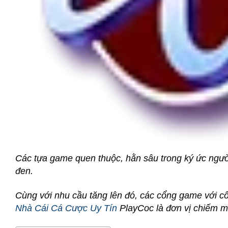
Các tựa game quen thuộc, hằn sâu trong ký ức ngư
đen.
Cùng với nhu cầu tăng lên đó, các cổng game với công
Nhà Cái Cá Cược Uy Tín
PlayCoc là đơn vị chiếm m