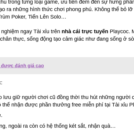
hu trong từng loại game, ưu tiên đem đến sự hưng phấ
tạo ra những hình thức chơi phong phú.
Không thể bỏ lỡ
 Trùm Poker, Tiến Lên Solo…
i nghiệm ngay Tài xỉu trên
nhà cái trực tuyến
Playcoc. 
nh chân thực, sống động tạo cảm giác như đang sống ở sò
n được đánh giá cao
:
o lưu giữ người chơi cũ đồng thời thu hút những người 
 thể nhận được phần thưởng free miễn phí tại Tài xỉu P
.
ng, ngoài ra còn có hệ thống két sắt, nhận quà…