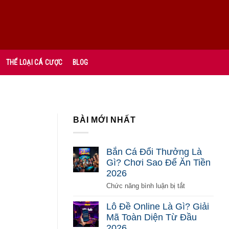
THỂ LOẠI CÁ CƯỢC
BLOG
BÀI MỚI NHẤT
Bắn Cá Đổi Thưởng Là
Gì? Chơi Sao Để Ăn Tiền
2026
ở
Chức năng bình luận bị tắt
Bắn
Cá
Lô Đề Online Là Gì? Giải
Đổi
Mã Toàn Diện Từ Đầu
Thưởng
2026
Là