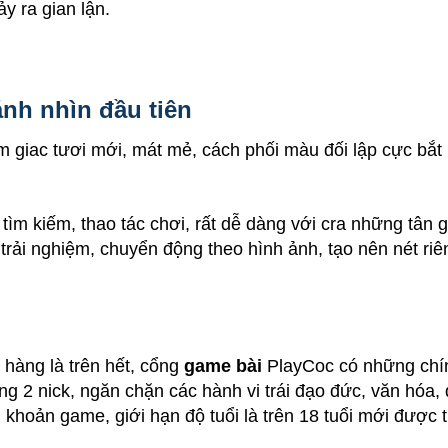
y ra gian lận.
ánh nhìn đầu tiên
 giac tươi mới, mát mẻ, cách phối màu đối lập cực bắt 
 tìm kiếm, thao tác chơi, rất dễ dàng với cra những tân 
 trải nghiệm, chuyển động theo hình ảnh, tạo nên nét ri
hàng là trên hết, cổng
game bài
PlayCoc có những chí
ụng 2 nick, ngăn chặn các hành vi trái đạo đức, văn hóa,
 khoản game, giới hạn độ tuổi là trên 18 tuổi mới được t