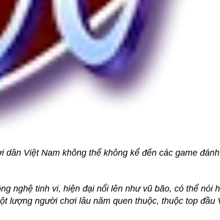
ời dân Việt Nam không thể không kể đến các game đánh
 nghệ tinh vi, hiện đại nổi lên như vũ bão, có thể nói 
ột lượng người chơi lâu năm quen thuộc, thuộc top đầu 