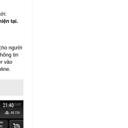
ới:
iện tại.
 cho người
hông tin
er vào
line.