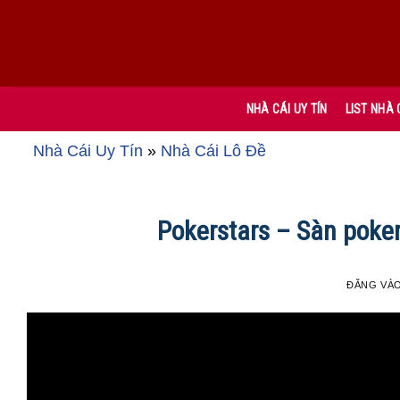
Bỏ
qua
nội
dung
NHÀ CÁI UY TÍN
LIST NHÀ 
Nhà Cái Uy Tín
»
Nhà Cái Lô Đề
Pokerstars – Sàn poker 
ĐĂNG VÀ