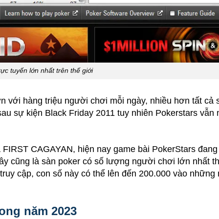
ực tuyến lớn nhất trên thế giới
ớn với hàng triệu người chơi mỗi ngày, nhiều hơn tất cả 
 sau sự kiện Black Friday 2011 tuy nhiên Pokerstars vẫn 
VÀ FIRST CAGAYAN, hiện nay game bài PokerStars đang
ây cũng là sàn poker có số lượng người chơi lớn nhất th
truy cập, con số này có thể lên đến 200.000 vào những 
rong năm 2023