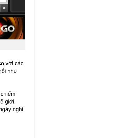
so với các
nổi như
 chiếm
ế giới.
ngày nghỉ