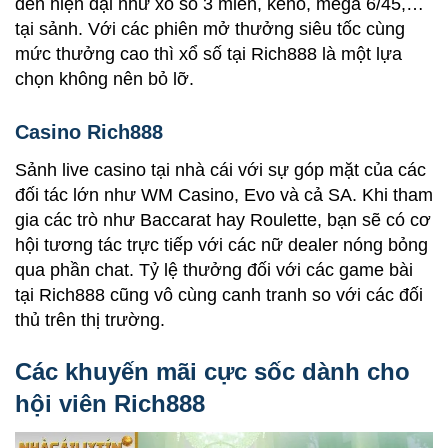
đến hiện đại như xổ số 3 miền, keno, mega 6/45,…
tại sảnh. Với các phiên mở thưởng siêu tốc cùng
mức thưởng cao thì xổ số tại Rich888 là một lựa
chọn không nên bỏ lỡ.
Casino Rich888
Sảnh live casino tại nhà cái với sự góp mặt của các
đối tác lớn như WM Casino, Evo và cả SA. Khi tham
gia các trò như Baccarat hay Roulette, bạn sẽ có cơ
hội tương tác trực tiếp với các nữ dealer nóng bỏng
qua phần chat. Tỷ lệ thưởng đối với các game bài
tại Rich888 cũng vô cùng canh tranh so với các đối
thủ trên thị trường.
Các khuyến mãi cực sốc dành cho
hội viên Rich888