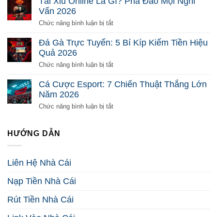
Tài Xỉu Online Là Gì? Phá Đảo Mọi Nghi
Sao
Online
Vấn 2026
Để
Là
Ăn
Gì?
ở
Chức năng bình luận bị tắt
Tiền
Giải
Tài
2026
Mã
Xỉu
Đá Gà Trực Tuyến: 5 Bí Kíp Kiếm Tiền Hiệu
Toàn
Online
Quả 2026
Diện
Là
Từ
Gì?
ở
Chức năng bình luận bị tắt
Đầu
Phá
Đá
2026
Đảo
Gà
Cá Cược Esport: 7 Chiến Thuật Thắng Lớn
Mọi
Trực
Năm 2026
Nghi
Tuyến:
Vấn
5
ở
Chức năng bình luận bị tắt
2026
Bí
Cá
Kíp
Cược
Kiếm
Esport:
HƯỚNG DẪN
Tiền
7
Hiệu
Chiến
Quả
Thuật
Liên Hệ Nhà Cái
2026
Thắng
Lớn
Nạp Tiền Nhà Cái
Năm
2026
Rút Tiền Nhà Cái