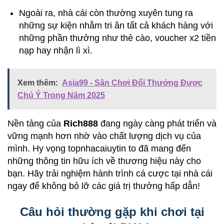
Ngoài ra, nhà cái còn thường xuyên tung ra
những sự kiện nhằm tri ân tất cả khách hàng với
những phần thưởng như thẻ cào, voucher x2 tiền
nạp hay nhận lì xì.
Xem thêm:
Asia99 - Sân Chơi Đổi Thưởng Được
Chú Ý Trong Năm 2025
Nền tảng của
Rich888
đang ngày càng phát triển và
vững mạnh hơn nhờ vào chất lượng dịch vụ của
mình. Hy vọng topnhacaiuytin to đã mang đến
những thông tin hữu ích về thương hiệu này cho
bạn. Hãy trải nghiệm hành trình cá cược tại nhà cái
ngay để không bỏ lỡ các giá trị thưởng hấp dẫn!
Câu hỏi thường gặp khi chơi tại