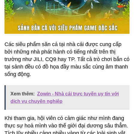
Các siêu phẩm săn cá tại nhà cái được cung cấp
bởi những nhà phát hành có tiếng nhất trên thị
trường như JILI, CQ9 hay TP. Tất cả trò chơi bắn có
tại sảnh đều có đồ họa đầy màu sắc cùng âm thanh
sống động.
Xem thêm:
Zowin - Nhà cái trực tuyến uy tín với
dịch vụ chuyên nghiệp
Khi tham gia, hội viên có cảm giác như mình đang
thực sự hoà mình vào thế giới đại dương sâu thẳm.
Tích lũy nhiều càng nhiều vàng từ các loài sinh vật