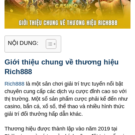
NỘI DUNG:
Giới thiệu chung về thương hiệu
Rich888
Rich888
là một sân chơi giải trí trực tuyến nổi bật
chuyên cung cấp các dịch vụ cược đỉnh cao so với
thị trường. Một số sản phẩm cược phải kể đến như
casino, bắn cá, xổ số, thể thao và nhiều hình thức
giải trí đổi thưởng hấp dẫn khác.
Thương hiệu được thành lập vào năm 2019 tại