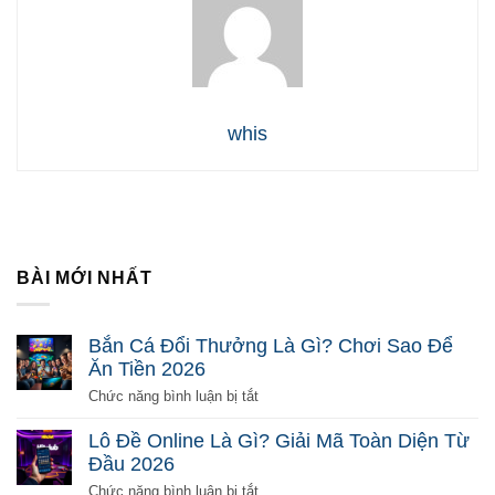
whis
BÀI MỚI NHẤT
Bắn Cá Đổi Thưởng Là Gì? Chơi Sao Để
Ăn Tiền 2026
ở
Chức năng bình luận bị tắt
Bắn
Cá
Lô Đề Online Là Gì? Giải Mã Toàn Diện Từ
Đổi
Đầu 2026
Thưởng
Là
ở
Chức năng bình luận bị tắt