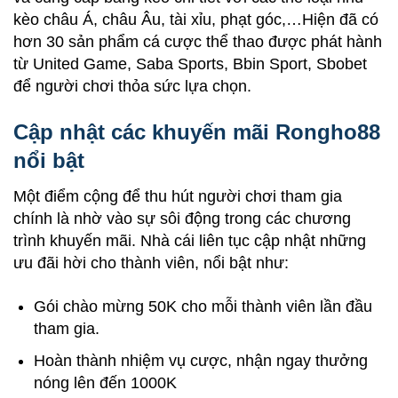
kèo châu Á, châu Âu, tài xỉu, phạt góc,…Hiện đã có
hơn 30 sản phẩm cá cược thể thao được phát hành
từ United Game, Saba Sports, Bbin Sport, Sbobet
để người chơi thỏa sức lựa chọn.
Cập nhật các khuyến mãi Rongho88
nổi bật
Một điểm cộng để thu hút người chơi tham gia
chính là nhờ vào sự sôi động trong các chương
trình khuyến mãi. Nhà cái liên tục cập nhật những
ưu đãi hời cho thành viên, nổi bật như:
Gói chào mừng 50K cho mỗi thành viên lần đầu
tham gia.
Hoàn thành nhiệm vụ cược, nhận ngay thưởng
nóng lên đến 1000K