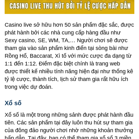
Casino live sở hữu hơn 50 sản phẩm đặc sắc, được
phát hành bởi các nhà cung cấp hàng đầu như
Sexy casino, SE, WM, TA,… Người chơi sẽ được
tham gia vào sản phẩm kinh điển tại sòng bài như
Rồng Hổ, Baccarat, Xì tố với mức cược đa dạng từ
1:1 đến 1:12. Điểm đặc biệt chính là trang web
được thiết kế nhiều tính năng hiện đại như thống kê
tỷ lệ cược, thành tích, lịch sử tham gia rất hữu ích
trong việc dự đoán.
Xổ số
Xổ số là một trong những sảnh được phát hành đầu
tiên. Các sản phẩm tại đây luôn thu hút sự tham gia
của đông đảo người chơi nhờ những khoản thưởng
hấp dẫn. Tại đây, bạn có thể tham gia xổ số 3 miền,