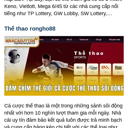
Keno, Vietlott, Mega 6/45 từ các nhà cung cấp nổi
tiếng như TP Lottery, GW Lobby, SW Lottery,…
Thể thao rongho88
Cá cược thể thao là một trong những sảnh sôi động
nhất với hơn 10 nghìn lượt tham gia mỗi ngày. Nhà
cái uy tín đảm bảo kết quả luôn được trả minh bạch
và cung cấp bảng kèo chi tiết với các thể loại như