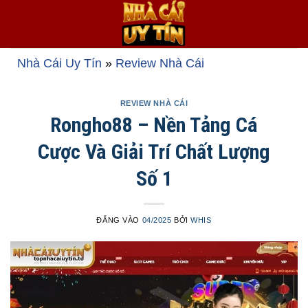
Bỏ
qua
nội
dung
Nhà Cái Uy Tín
»
Review Nhà Cái
REVIEW NHÀ CÁI
Rongho88 – Nền Tảng Cá
Cược Và Giải Trí Chất Lượng
Số 1
ĐĂNG VÀO
04/2025
BỞI
WHIS