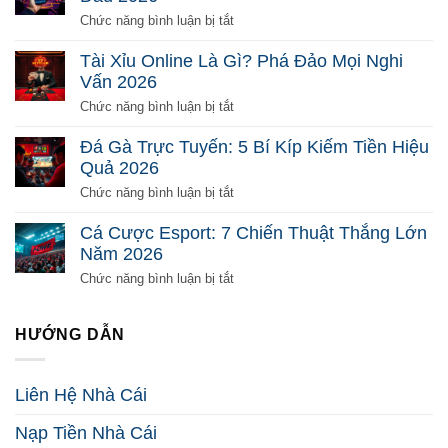
Thưởng
Là
ở
Chức năng bình luận bị tắt
Gì?
Lô
Chơi
Đề
Tài Xỉu Online Là Gì? Phá Đảo Mọi Nghi
Sao
Online
Vấn 2026
Để
Là
Ăn
Gì?
ở
Chức năng bình luận bị tắt
Tiền
Giải
Tài
2026
Mã
Xỉu
Đá Gà Trực Tuyến: 5 Bí Kíp Kiếm Tiền Hiệu
Toàn
Online
Quả 2026
Diện
Là
Từ
Gì?
ở
Chức năng bình luận bị tắt
Đầu
Phá
Đá
2026
Đảo
Gà
Cá Cược Esport: 7 Chiến Thuật Thắng Lớn
Mọi
Trực
Năm 2026
Nghi
Tuyến:
Vấn
5
ở
Chức năng bình luận bị tắt
2026
Bí
Cá
Kíp
Cược
Kiếm
Esport:
HƯỚNG DẪN
Tiền
7
Hiệu
Chiến
Quả
Thuật
Liên Hệ Nhà Cái
2026
Thắng
Lớn
Nạp Tiền Nhà Cái
Năm