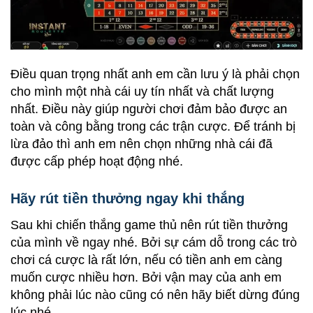
Điều quan trọng nhất anh em cần lưu ý là phải chọn
cho mình một nhà cái uy tín nhất và chất lượng
nhất. Điều này giúp người chơi đảm bảo được an
toàn và công bằng trong các trận cược. Để tránh bị
lừa đảo thì anh em nên chọn những nhà cái đã
được cấp phép hoạt động nhé.
Hãy rút tiền thưởng ngay khi thắng
Sau khi chiến thắng game thủ nên rút tiền thưởng
của mình về ngay nhé. Bởi sự cám dỗ trong các trò
chơi cá cược là rất lớn, nếu có tiền anh em càng
muốn cược nhiều hơn. Bởi vận may của anh em
không phải lúc nào cũng có nên hãy biết dừng đúng
lúc nhé.