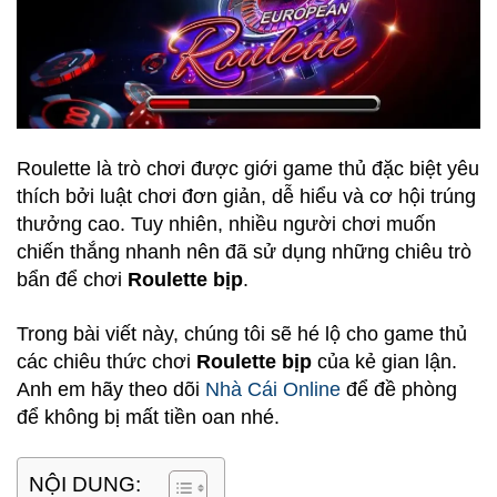
Roulette là trò chơi được giới game thủ đặc biệt yêu
thích bởi luật chơi đơn giản, dễ hiểu và cơ hội trúng
thưởng cao. Tuy nhiên, nhiều người chơi muốn
chiến thắng nhanh nên đã sử dụng những chiêu trò
bẩn để chơi
Roulette bịp
.
Trong bài viết này, chúng tôi sẽ hé lộ cho game thủ
các chiêu thức chơi
Roulette bịp
của kẻ gian lận.
Anh em hãy theo dõi
Nhà Cái Online
để đề phòng
để không bị mất tiền oan nhé.
NỘI DUNG: