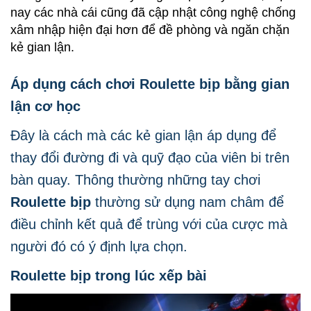
nay các nhà cái cũng đã cập nhật công nghệ chống
xâm nhập hiện đại hơn để đề phòng và ngăn chặn
kẻ gian lận.
Áp dụng cách chơi Roulette bịp bằng gian
lận cơ học
Đây là cách mà các kẻ gian lận áp dụng để
thay đổi đường đi và quỹ đạo của viên bi trên
bàn quay. Thông thường những tay chơi
Roulette bịp
thường sử dụng nam châm để
điều chỉnh kết quả để trùng với của cược mà
người đó có ý định lựa chọn.
Roulette bịp trong lúc xếp bài