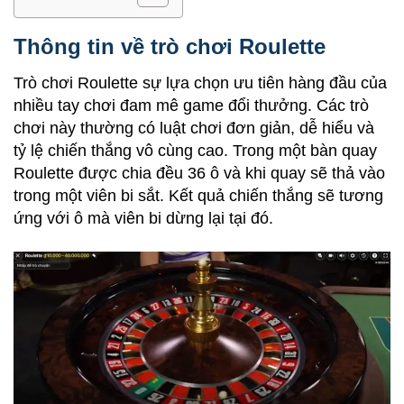
Thông tin về trò chơi Roulette
Trò chơi Roulette
sự lựa chọn ưu tiên hàng đầu của
nhiều tay chơi đam mê game đổi thưởng. Các trò
chơi này thường có luật chơi đơn giản, dễ hiểu và
tỷ lệ chiến thắng vô cùng cao. Trong một bàn quay
Roulette
được chia đều 36 ô và khi quay sẽ thả vào
trong một viên bi sắt. Kết quả chiến thắng sẽ tương
ứng với ô mà viên bi dừng lại tại đó.