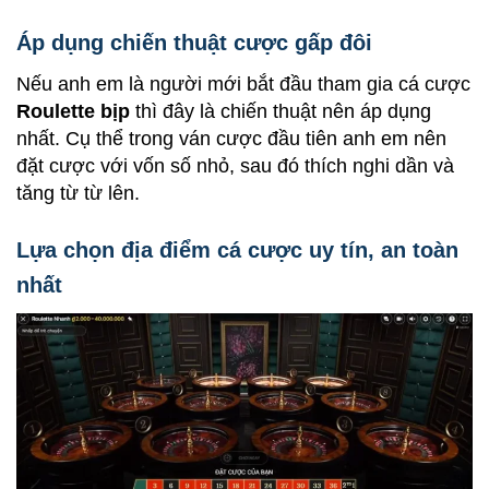
Áp dụng chiến thuật cược gấp đôi
Nếu anh em là người mới bắt đầu tham gia cá cược
Roulette bịp
thì đây là chiến thuật nên áp dụng
nhất. Cụ thể trong ván cược đầu tiên anh em nên
đặt cược với vốn số nhỏ, sau đó thích nghi dần và
tăng từ từ lên.
Lựa chọn địa điểm cá cược uy tín, an toàn
nhất