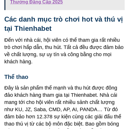
Thưởng Đẳng Cấp 2025
Các danh mục trò chơi hot và thú vị
tại Thienhabet
Đến với nhà cái, hội viên có thể tham gia rất nhiều
trò chơi hấp dẫn, thu hút. Tất cả đều được đảm bảo
về chất lượng, sự uy tín và công bằng cho mọi
khách hàng.
Thể thao
Đây là sản phẩm thế mạnh và thu hút được đông
đảo khách hàng tham gia tại Thienhabet. Nhà cái
mang tới cho hội viên rất nhiều sảnh chất lượng
như KU, JZ, Saba, CMD, AP, AI, PANDA… Từ đó
đảm bảo hơn 12.378 sự kiện cùng các giải đấu thể
thao thú vị từ các bộ môn đặc biệt. Bao gồm bóng