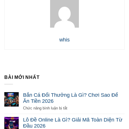
whis
BÀI MỚI NHẤT
Bắn Cá Đổi Thưởng Là Gì? Chơi Sao Để
Ăn Tiền 2026
ở
Chức năng bình luận bị tắt
Bắn
Cá
Lô Đề Online Là Gì? Giải Mã Toàn Diện Từ
Đổi
Đầu 2026
Thưởng