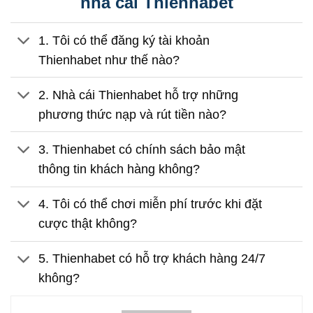
nhà cái Thienhabet
1. Tôi có thể đăng ký tài khoản
Thienhabet như thế nào?
2. Nhà cái Thienhabet hỗ trợ những
phương thức nạp và rút tiền nào?
3. Thienhabet có chính sách bảo mật
thông tin khách hàng không?
4. Tôi có thể chơi miễn phí trước khi đặt
cược thật không?
5. Thienhabet có hỗ trợ khách hàng 24/7
không?