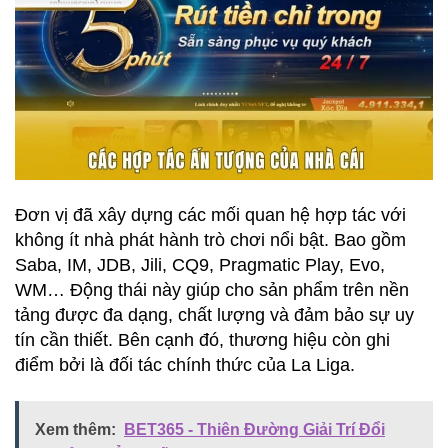
Đơn vị đã xây dựng các mối quan hệ hợp tác với
không ít nhà phát hành trò chơi nổi bật. Bao gồm
Saba, IM, JDB, Jili, CQ9, Pragmatic Play, Evo,
WM… Động thái này giúp cho sản phẩm trên nền
tảng được đa dạng, chất lượng và đảm bảo sự uy
tín cần thiết. Bên cạnh đó, thương hiệu còn ghi
điểm bởi là đối tác chính thức của La Liga.
Xem thêm:
BET365 - Thiên Đường Giải Trí Đổi