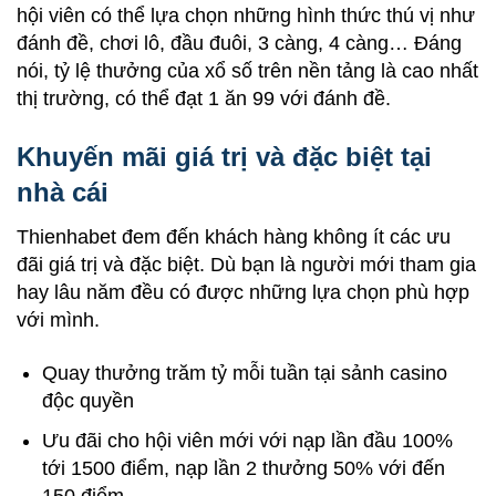
hội viên có thể lựa chọn những hình thức thú vị như
đánh đề, chơi lô, đầu đuôi, 3 càng, 4 càng… Đáng
nói, tỷ lệ thưởng của xổ số trên nền tảng là cao nhất
thị trường, có thể đạt 1 ăn 99 với đánh đề.
Khuyến mãi giá trị và đặc biệt tại
nhà cái
Thienhabet đem đến khách hàng không ít các ưu
đãi giá trị và đặc biệt. Dù bạn là người mới tham gia
hay lâu năm đều có được những lựa chọn phù hợp
với mình.
Quay thưởng trăm tỷ mỗi tuần tại sảnh casino
độc quyền
Ưu đãi cho hội viên mới với nạp lần đầu 100%
tới 1500 điểm, nạp lần 2 thưởng 50% với đến
150 điểm