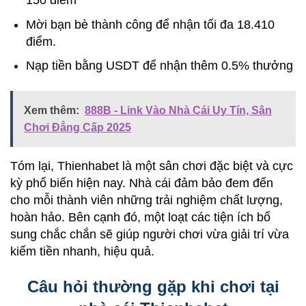
Mời bạn bè thành công để nhận tối đa 18.410
điểm.
Nạp tiền bằng USDT để nhận thêm 0.5% thưởng
Xem thêm:
888B - Link Vào Nhà Cái Uy Tín, Sân
Chơi Đẳng Cấp 2025
Tóm lại, Thienhabet là một sân chơi đặc biệt và cực
kỳ phổ biến hiện nay. Nhà cái đảm bảo đem đến
cho mỗi thành viên những trải nghiệm chất lượng,
hoàn hảo. Bên cạnh đó, một loạt các tiện ích bổ
sung chắc chắn sẽ giúp người chơi vừa giải trí vừa
kiếm tiền nhanh, hiệu quả.
Câu hỏi thường gặp khi chơi tại