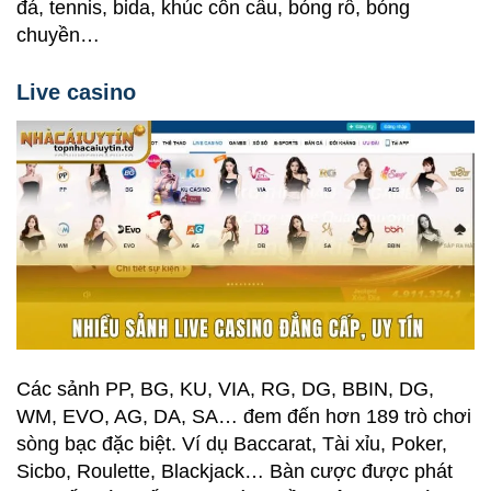
đá, tennis, bida, khúc côn cầu, bóng rổ, bóng
chuyền…
Live casino
Các sảnh PP, BG, KU, VIA, RG, DG, BBIN, DG,
WM, EVO, AG, DA, SA… đem đến hơn 189 trò chơi
sòng bạc đặc biệt. Ví dụ Baccarat, Tài xỉu, Poker,
Sicbo, Roulette, Blackjack… Bàn cược được phát