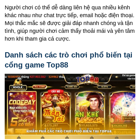
Người chơi có thể dễ dàng liên hệ qua nhiều kênh
khác nhau như chat trực tiếp, email hoặc điện thoại.
Mọi thắc mắc sẽ được giải đáp nhanh chóng và tận
tình, giúp người chơi cảm thấy thoải mái và yên tâm
hơn khi tham gia cá cược.
Danh sách các trò chơi phổ biến tại
cổng game Top88