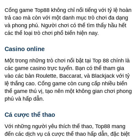
Cổng game Top88 không chỉ nổi tiếng với tỷ lệ hoàn
trả cao mà còn với một danh mục trò chơi đa dạng
và phong phú. Người chơi có thể tìm thấy hầu hết
các thể loại trò chơi phổ biến hiện nay.
Casino online
Một trong những trò chơi nổi bật tại Top 88 chính là
các game casino trực tuyến. Bạn có thể tham gia
vào các bàn Roulette, Baccarat, và Blackjack với tỷ
lệ thắng cao. Cổng game còn cung cấp nhiều biến
thể game thú vị, tạo nên một không gian chơi phong
phú và hấp dẫn.
Cá cược thể thao
Với những người yêu thích thể thao, Top88 mang
đến các dịch vụ cá cược thể thao hấp dẫn, đặc biệt