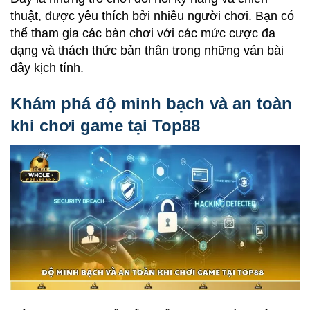
thuật, được yêu thích bởi nhiều người chơi. Bạn có
thể tham gia các bàn chơi với các mức cược đa
dạng và thách thức bản thân trong những ván bài
đầy kịch tính.
Khám phá độ minh bạch và an toàn
khi chơi game tại Top88