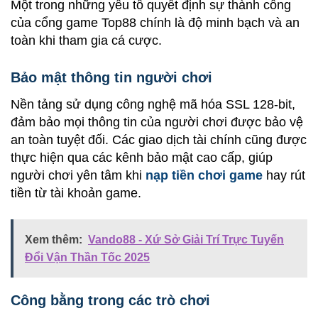
Một trong những yếu tố quyết định sự thành công
của cổng game Top88 chính là độ minh bạch và an
toàn khi tham gia cá cược.
Bảo mật thông tin người chơi
Nền tảng sử dụng công nghệ mã hóa SSL 128-bit,
đảm bảo mọi thông tin của người chơi được bảo vệ
an toàn tuyệt đối. Các giao dịch tài chính cũng được
thực hiện qua các kênh bảo mật cao cấp, giúp
người chơi yên tâm khi
nạp tiền chơi game
hay rút
tiền từ tài khoản game.
Xem thêm:
Vando88 - Xứ Sở Giải Trí Trực Tuyến
Đổi Vận Thần Tốc 2025
Công bằng trong các trò chơi