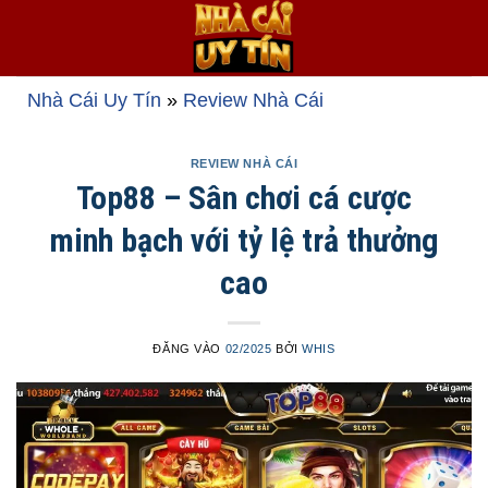
Bỏ
qua
nội
dung
Nhà Cái Uy Tín
»
Review Nhà Cái
REVIEW NHÀ CÁI
Top88 – Sân chơi cá cược
minh bạch với tỷ lệ trả thưởng
cao
ĐĂNG VÀO
02/2025
BỞI
WHIS