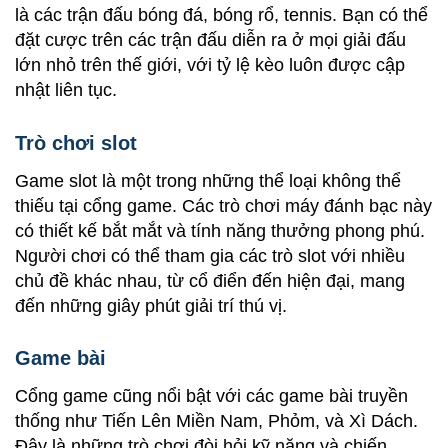
là các trận đấu bóng đá, bóng rổ, tennis. Bạn có thể
đặt cược trên các trận đấu diễn ra ở mọi giải đấu
lớn nhỏ trên thế giới, với tỷ lệ kèo luôn được cập
nhật liên tục.
Trò chơi slot
Game slot là một trong những thể loại không thể
thiếu tại cổng game. Các trò chơi máy đánh bạc này
có thiết kế bắt mắt và tính năng thưởng phong phú.
Người chơi có thể tham gia các trò slot với nhiều
chủ đề khác nhau, từ cổ điển đến hiện đại, mang
đến những giây phút giải trí thú vị.
Game bài
Cổng game cũng nổi bật với các game bài truyền
thống như Tiến Lên Miền Nam, Phỏm, và Xì Dách.
Đây là những trò chơi đòi hỏi kỹ năng và chiến