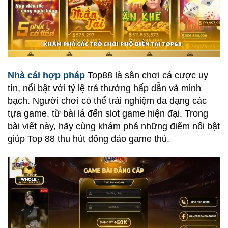
Nhà cái hợp pháp
Top88 là sân chơi cá cược uy
tín, nổi bật với tỷ lệ trả thưởng hấp dẫn và minh
bạch. Người chơi có thể trải nghiệm đa dạng các
tựa game, từ bài lá đến slot game hiện đại. Trong
bài viết này, hãy cùng khám phá những điểm nổi bật
giúp Top 88 thu hút đông đảo game thủ.