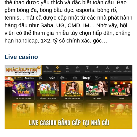
thể thao được yêu thích và đặc biệt toàn cầu. Bao
gồm bóng đá, bóng bầu dục, esports, bóng rổ,
tennis… Tất cả được cập nhật từ các nhà phát hành
hàng đầu như Saba, UG, CMD, IM… Nhờ vậy, hội
viên có thể tham gia nhiều tùy chọn hấp dẫn, chẳng
hạn handicap, 1×2, tỷ số chính xác, góc…
Live casino