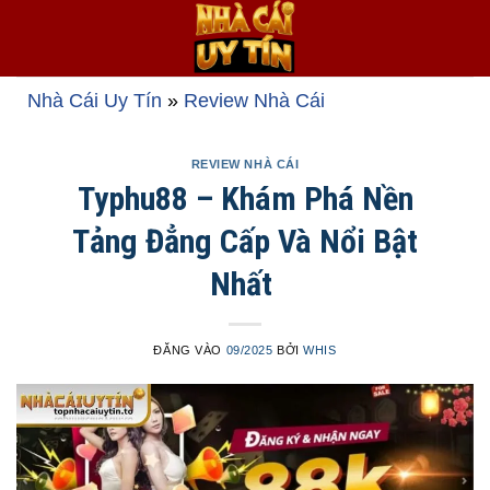
Bỏ
qua
nội
dung
Nhà Cái Uy Tín
»
Review Nhà Cái
REVIEW NHÀ CÁI
Typhu88 – Khám Phá Nền
Tảng Đẳng Cấp Và Nổi Bật
Nhất
ĐĂNG VÀO
09/2025
BỞI
WHIS