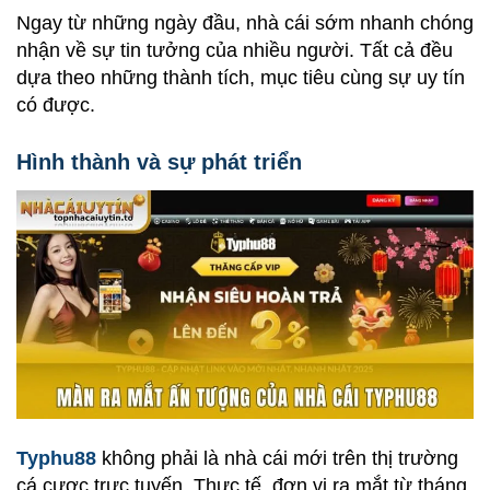
Ngay từ những ngày đầu, nhà cái sớm nhanh chóng
nhận về sự tin tưởng của nhiều người. Tất cả đều
dựa theo những thành tích, mục tiêu cùng sự uy tín
có được.
Hình thành và sự phát triển
Typhu88
không phải là nhà cái mới trên thị trường
cá cược trực tuyến. Thực tế, đơn vị ra mắt từ tháng