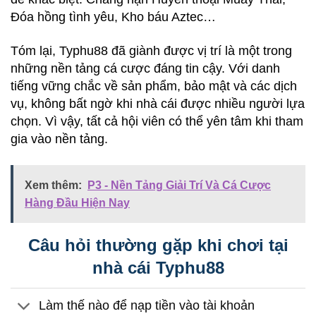
Đóa hồng tình yêu, Kho báu Aztec…
Tóm lại, Typhu88 đã giành được vị trí là một trong
những nền tảng cá cược đáng tin cậy. Với danh
tiếng vững chắc về sản phẩm, bảo mật và các dịch
vụ, không bất ngờ khi nhà cái được nhiều người lựa
chọn. Vì vậy, tất cả hội viên có thể yên tâm khi tham
gia vào nền tảng.
Xem thêm:
P3 - Nền Tảng Giải Trí Và Cá Cược
Hàng Đầu Hiện Nay
Câu hỏi thường gặp khi chơi tại
nhà cái Typhu88
Làm thế nào để nạp tiền vào tài khoản