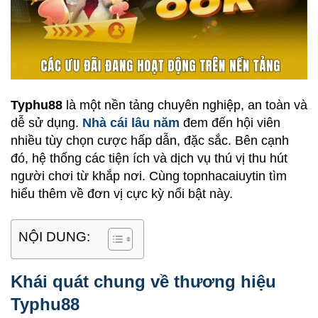
Typhu88
là một nền tảng chuyên nghiệp, an toàn và
dễ sử dụng.
Nhà cái lâu năm
đem đến hội viên
nhiều tùy chọn cược hấp dẫn, đặc sắc. Bên cạnh
đó, hệ thống các tiện ích và dịch vụ thú vị thu hút
người chơi từ khắp nơi. Cùng topnhacaiuytin tìm
hiểu thêm về đơn vị cực kỳ nổi bật này.
NỘI DUNG:
Khái quát chung về thương hiệu
Typhu88