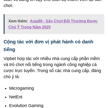
chơi.
Xem thêm:
Asia99 - Sân Chơi Đổi Thưởng Được
Chú Ý Trong Năm 2025
Cộng tác với đơn vị phát hành có danh
tiếng
Vipbet hợp tác với nhiều nhà cung cấp phần mềm
và trò chơi nổi tiếng trong ngành công nghiệp cá
cược trực tuyến. Trong số các nhà cung cấp, đáng
chú ý là:
Microgaming
NetEnt
Evolution Gaming