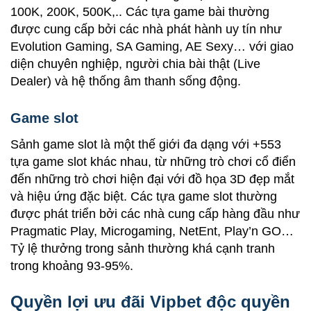
100K, 200K, 500K,.. Các tựa game bài thường
được cung cấp bởi các nhà phát hành uy tín như
Evolution Gaming, SA Gaming, AE Sexy… với giao
diện chuyên nghiệp, người chia bài thật (Live
Dealer) và hệ thống âm thanh sống động.
Game slot
Sảnh game slot là một thế giới đa dạng với +553
tựa game slot khác nhau, từ những trò chơi cổ điển
đến những trò chơi hiện đại với đồ họa 3D đẹp mắt
và hiệu ứng đặc biệt. Các tựa game slot thường
được phát triển bởi các nhà cung cấp hàng đầu như
Pragmatic Play, Microgaming, NetEnt, Play’n GO…
Tỷ lệ thưởng trong sảnh thường khá cạnh tranh
trong khoảng 93-95%.
Quyền lợi ưu đãi Vipbet độc quyền