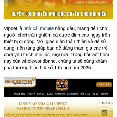
Vipbet là
nhà cái mobile
hàng đầu, mang đến cho
người chơi trải nghiệm cá cược đỉnh cao ngay trên
thiết bị di động. Với giao diện thân thiện và dễ sử
dụng, nền tảng giúp bạn dễ dàng tham gia các trò
chơi yêu thích mọi lúc, mọi nơi. Trong bài viết hôm
nay của wholeworldband, chúng ta sẽ cùng khám
phá thương hiệu hot số 1 trong năm 2025.