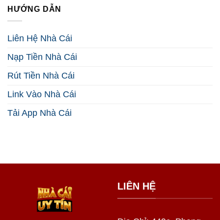
Kiếm
Esport:
HƯỚNG DẪN
Tiền
7
Hiệu
Chiến
Quả
Thuật
Liên Hệ Nhà Cái
2026
Thắng
Lớn
Nạp Tiền Nhà Cái
Năm
2026
Rút Tiền Nhà Cái
Link Vào Nhà Cái
Tải App Nhà Cái
LIÊN HỆ