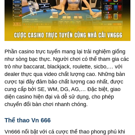
Phần casino trực tuyến mang lại trải nghiệm giống
như sòng bạc thực. Người chơi có thể tham gia các
trò như baccarat, blackjack, roulette, sicbo,… với
dealer thực qua video chất lượng cao. Những bàn
cược tại đây đảm bảo chất lượng cao nhất, được
cung cấp bởi SE, WM, DG, AG,… Đặc biệt, giao
diện casino hiện đại và dễ sử dụng, cho phép
chuyển đổi bàn chơi nhanh chóng.
Thể thao Vn 666
Vn666 nổi bật với cá cược thể thao phong phú khi