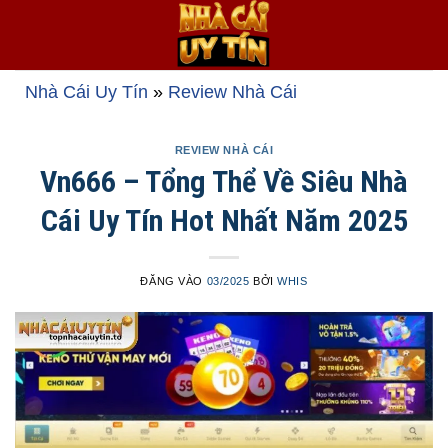
Bỏ
qua
nội
dung
Nhà Cái Uy Tín
»
Review Nhà Cái
REVIEW NHÀ CÁI
Vn666 – Tổng Thể Về Siêu Nhà
Cái Uy Tín Hot Nhất Năm 2025
ĐĂNG VÀO
03/2025
BỞI
WHIS