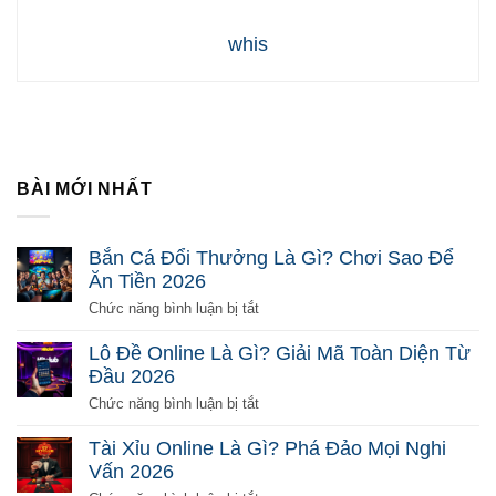
whis
BÀI MỚI NHẤT
Bắn Cá Đổi Thưởng Là Gì? Chơi Sao Để
Ăn Tiền 2026
ở
Chức năng bình luận bị tắt
Bắn
Cá
Lô Đề Online Là Gì? Giải Mã Toàn Diện Từ
Đổi
Đầu 2026
Thưởng
Là
ở
Chức năng bình luận bị tắt
Gì?
Lô
Chơi
Đề
Tài Xỉu Online Là Gì? Phá Đảo Mọi Nghi
Sao
Online
Vấn 2026
Để
Là
Ăn