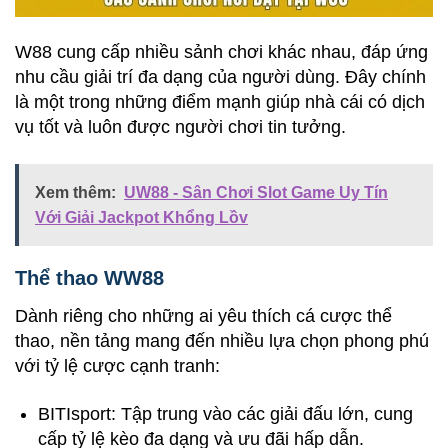
W88 cung cấp nhiều sảnh chơi khác nhau, đáp ứng
nhu cầu giải trí đa dạng của người dùng. Đây chính
là một trong những điểm mạnh giúp nhà cái có dịch
vụ tốt và luôn được người chơi tin tưởng.
Xem thêm:
UW88 - Sân Chơi Slot Game Uy Tín
Với Giải Jackpot Khổng Lồv
Thể thao WW88
Dành riêng cho những ai yêu thích cá cược thể
thao, nền tảng mang đến nhiều lựa chọn phong phú
với tỷ lệ cược cạnh tranh:
BITIsport: Tập trung vào các giải đấu lớn, cung
cấp tỷ lệ kèo đa dạng và ưu đãi hấp dẫn.