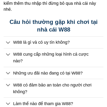
kiếm thêm thu nhập thì đừng bỏ qua nhà cái này
nhé.
Câu hỏi thường gặp khi chơi tại
nhà cái W88
W88 là gì và có uy tín không?
W88 cung cấp những loại hình cá cược
nào?
Những ưu đãi nào đang có tại W88?
W88 có đảm bảo an toàn cho người chơi
không?
Làm thế nào để tham gia W88?