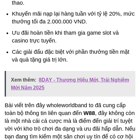
thao.
Khuyến mãi nạp lại hàng tuần với tỷ lệ 20%, mức
thưởng tối đa 2.000.000 VND.
Ưu đãi hoàn tiền khi tham gia game slot và
casino trực tuyến.
Các giải đấu đặc biệt với phần thưởng tiền mặt
và quà tặng giá trị lớn.
Xem thêm:
8DAY - Thương Hiệu Mới, Trải Nghiệm
Mới Năm 2025
Bài viết trên đây wholeworldband to đã cung cấp
toàn bộ thông tin liên quan đến
W88
, đây không còn
là một nhà cái cá cược mà là điểm đến giải trí tuyệt
vời với kho trò chơi đa dạng và ưu đãi hấp dẫn. Nếu
bạn đang tìm kiếm một sân chơi uy tín để có cơ hội