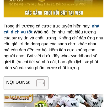
Trong thị trường cá cược trực tuyến hiện nay,
nhà
cái dịch vụ tốt
W88
nổi lên như một biểu tượng
của sự uy tín và chất lượng. Không chỉ đáp ứng nhu
cầu giải trí đa dạng qua các sảnh chơi khác nhau
mà còn đen đến cơ hội kiếm tiền cực khủng cho
người chơi. Bài viết dưới đây wholeworldband sẽ
giới thiệu chi tiết về nhà cái, bao gồm lịch sử phát
triển và các sản phẩm cược chất lượng.
NỘI DUNG: