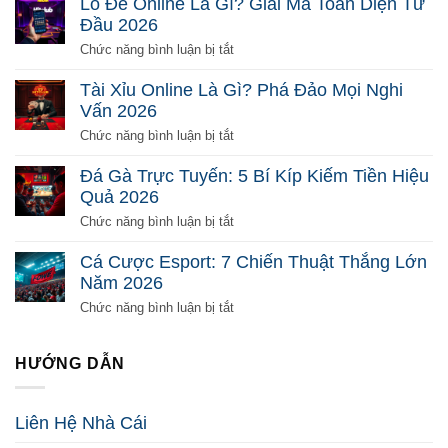
Lô Đề Online Là Gì? Giải Mã Toàn Diện Từ
Đổi
Đầu 2026
Thưởng
Là
ở
Chức năng bình luận bị tắt
Gì?
Lô
Chơi
Đề
Tài Xỉu Online Là Gì? Phá Đảo Mọi Nghi
Sao
Online
Vấn 2026
Để
Là
Ăn
Gì?
ở
Chức năng bình luận bị tắt
Tiền
Giải
Tài
2026
Mã
Xỉu
Đá Gà Trực Tuyến: 5 Bí Kíp Kiếm Tiền Hiệu
Toàn
Online
Quả 2026
Diện
Là
Từ
Gì?
ở
Chức năng bình luận bị tắt
Đầu
Phá
Đá
2026
Đảo
Gà
Cá Cược Esport: 7 Chiến Thuật Thắng Lớn
Mọi
Trực
Năm 2026
Nghi
Tuyến:
Vấn
5
ở
Chức năng bình luận bị tắt
2026
Bí
Cá
Kíp
Cược
Kiếm
Esport:
HƯỚNG DẪN
Tiền
7
Hiệu
Chiến
Quả
Thuật
Liên Hệ Nhà Cái
2026
Thắng
Lớn