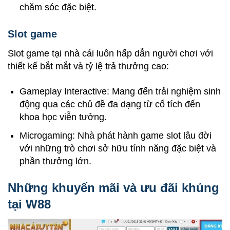
chăm sóc đặc biệt.
Slot game
Slot game tại nhà cái luôn hấp dẫn người chơi với
thiết kế bắt mắt và tỷ lệ trả thưởng cao:
Gameplay Interactive: Mang đến trải nghiệm sinh
động qua các chủ đề đa dạng từ cổ tích đến
khoa học viễn tưởng.
Microgaming: Nhà phát hành game slot lâu đời
với những trò chơi sở hữu tính năng đặc biệt và
phần thưởng lớn.
Những khuyến mãi và ưu đãi khủng
tại W88