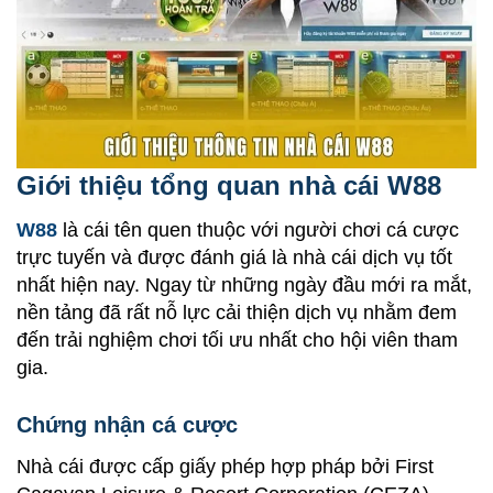
Giới thiệu tổng quan nhà cái W88
W88
là cái tên quen thuộc với người chơi cá cược
trực tuyến và được đánh giá là nhà cái dịch vụ tốt
nhất hiện nay. Ngay từ những ngày đầu mới ra mắt,
nền tảng đã rất nỗ lực cải thiện dịch vụ nhằm đem
đến trải nghiệm chơi tối ưu nhất cho hội viên tham
gia.
Chứng nhận cá cược
Nhà cái được cấp giấy phép hợp pháp bởi First