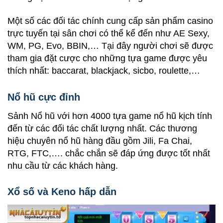
Một số các đối tác chính cung cấp sản phẩm casino
trực tuyến tại sân chơi có thể kể đến như AE Sexy,
WM, PG, Evo, BBIN,… Tại đây người chơi sẽ được
tham gia đặt cược cho những tựa game được yêu
thích nhất: baccarat, blackjack, sicbo, roulette,…
Nổ hũ cực đỉnh
Sảnh Nổ hũ với hơn 4000 tựa game nổ hũ kịch tính
đến từ các đối tác chất lượng nhất. Các thương
hiệu chuyên nổ hũ hàng đầu gồm Jili, Fa Chai,
RTG, FTC,…. chắc chắn sẽ đáp ứng được tốt nhất
nhu cầu từ các khách hàng.
Xổ số và Keno hấp dẫn