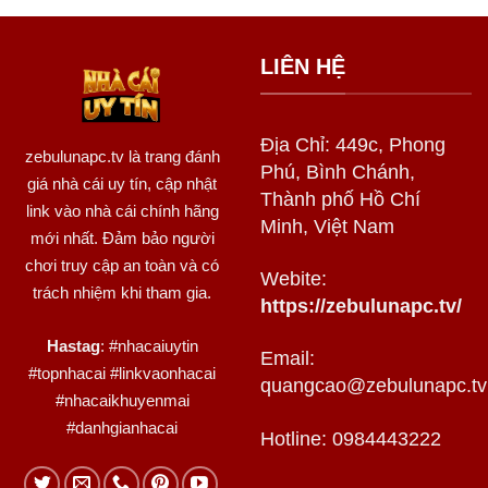
LIÊN HỆ
Địa Chỉ: 449c, Phong
zebulunapc.tv
là trang đánh
Phú, Bình Chánh,
giá nhà cái uy tín, cập nhật
Thành phố Hồ Chí
link vào nhà cái chính hãng
Minh, Việt Nam
mới nhất. Đảm bảo người
chơi truy cập an toàn và có
Webite:
trách nhiệm khi tham gia.
https://zebulunapc.tv/
Hastag
: #nhacaiuytin
Email:
#topnhacai #linkvaonhacai
quangcao@zebulunapc.tv
#nhacaikhuyenmai
#danhgianhacai
Hotline: 0984443222