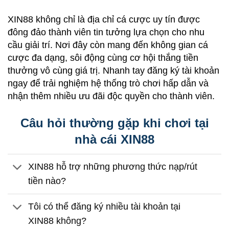
XIN88 không chỉ là địa chỉ cá cược uy tín được
đông đảo thành viên tin tưởng lựa chọn cho nhu
cầu giải trí. Nơi đây còn mang đến không gian cá
cược đa dạng, sôi động cùng cơ hội thắng tiền
thưởng vô cùng giá trị. Nhanh tay đăng ký tài khoản
ngay để trải nghiệm hệ thống trò chơi hấp dẫn và
nhận thêm nhiều ưu đãi độc quyền cho thành viên.
Câu hỏi thường gặp khi chơi tại
nhà cái XIN88
XIN88 hỗ trợ những phương thức nạp/rút
tiền nào?
Tôi có thể đăng ký nhiều tài khoản tại
XIN88 không?