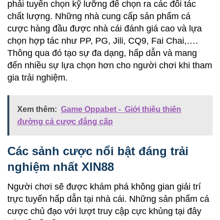
phải tuyển chọn kỹ lưỡng để chọn ra các đối tác
chất lượng. Những nhà cung cấp sản phẩm cá
cược hàng đầu được nhà cái đánh giá cao và lựa
chọn hợp tác như PP, PG, Jili, CQ9, Fai Chai,….
Thông qua đó tạo sự đa dạng, hấp dẫn và mang
đến nhiều sự lựa chọn hơn cho người chơi khi tham
gia trải nghiệm.
Xem thêm:
Game Oppabet - Giới thiệu thiên
đường cá cược đẳng cấp
Các sảnh cược nổi bật đáng trải
nghiệm nhất XIN88
Người chơi sẽ được khám phá không gian giải trí
trực tuyến hấp dẫn tại nhà cái. Những sản phẩm cá
cược chủ đạo với lượt truy cập cực khủng tại đây