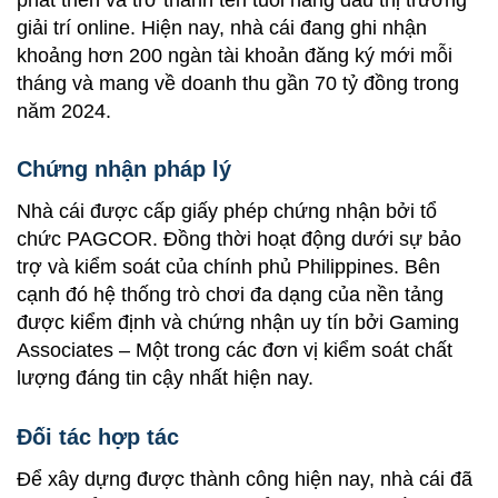
giải trí online. Hiện nay, nhà cái đang ghi nhận
khoảng hơn 200 ngàn tài khoản đăng ký mới mỗi
tháng và mang về doanh thu gần 70 tỷ đồng trong
năm 2024.
Chứng nhận pháp lý
Nhà cái được cấp giấy phép chứng nhận bởi tổ
chức PAGCOR. Đồng thời hoạt động dưới sự bảo
trợ và kiểm soát của chính phủ Philippines. Bên
cạnh đó hệ thống trò chơi đa dạng của nền tảng
được kiểm định và chứng nhận uy tín bởi Gaming
Associates – Một trong các đơn vị kiểm soát chất
lượng đáng tin cậy nhất hiện nay.
Đối tác hợp tác
Để xây dựng được thành công hiện nay, nhà cái đã