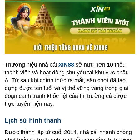
Thương hiệu nhà cái
XIN88
sở hữu hơn 10 triệu
thành viên và hoạt động chủ yếu tại khu vực châu
Á. Từ sau khi chính thức ra mắt, sân chơi đã tạo
dựng được tên tuổi và vị thế vững vàng trong giai
đoạn cạnh tranh khốc liệt của thị trường cá cược
trực tuyến hiện nay.
Lịch sử hình thành
Được thành lập từ cuối 2014, nhà cái nhanh chóng
phát triển và trở thành tên tuổi hàng đầu thị trường