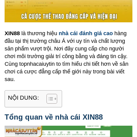
XIN88
là thương hiệu
nhà cái đánh giá cao
hàng
đầu tại thị trường châu Á với uy tín và chất lượng
sản phẩm vượt trội. Nơi đây cung cấp cho người
chơi môi trường giải trí công bằng và đáng tin cậy.
Cùng topnhacaiuytin to tìm hiểu chi tiết hơn về sân
chơi cá cược đẳng cấp thế giới này trong bài viết
sau.
NỘI DUNG:
Tổng quan về nhà cái XIN88