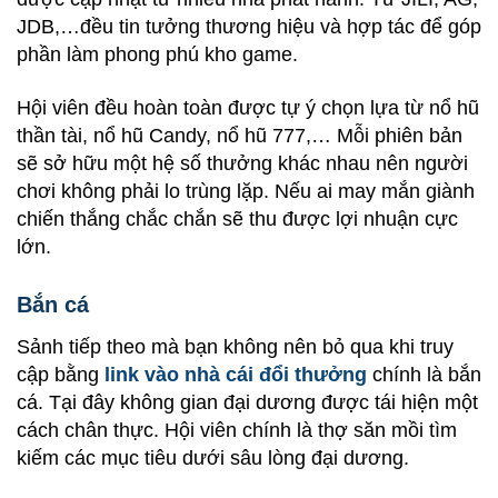
JDB,…đều tin tưởng thương hiệu và hợp tác để góp
phần làm phong phú kho game.
Hội viên đều hoàn toàn được tự ý chọn lựa từ nổ hũ
thần tài, nổ hũ Candy, nổ hũ 777,… Mỗi phiên bản
sẽ sở hữu một hệ số thưởng khác nhau nên người
chơi không phải lo trùng lặp. Nếu ai may mắn giành
chiến thắng chắc chắn sẽ thu được lợi nhuận cực
lớn.
Bắn cá
Sảnh tiếp theo mà bạn không nên bỏ qua khi truy
cập bằng
link vào nhà cái đổi thưởng
chính là bắn
cá. Tại đây không gian đại dương được tái hiện một
cách chân thực. Hội viên chính là thợ săn mồi tìm
kiếm các mục tiêu dưới sâu lòng đại dương.