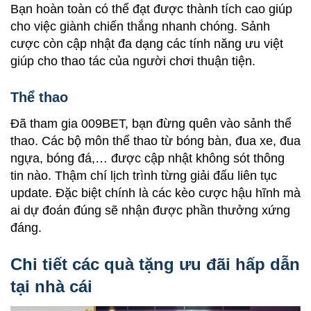
Bạn hoàn toàn có thể đạt được thành tích cao giúp
cho việc giành chiến thắng nhanh chóng. Sảnh
cược còn cập nhật đa dạng các tính năng ưu việt
giúp cho thao tác của người chơi thuận tiện.
Thể thao
Đã tham gia 009BET, bạn đừng quên vào sảnh thể
thao. Các bộ môn thể thao từ bóng bàn, đua xe, đua
ngựa, bóng đá,… được cập nhật không sót thông
tin nào. Thậm chí lịch trình từng giải đấu liên tục
update. Đặc biệt chính là các kèo cược hậu hĩnh mà
ai dự đoán đúng sẽ nhận được phần thưởng xứng
đáng.
Chi tiết các quà tặng ưu đãi hấp dẫn
tại nhà cái