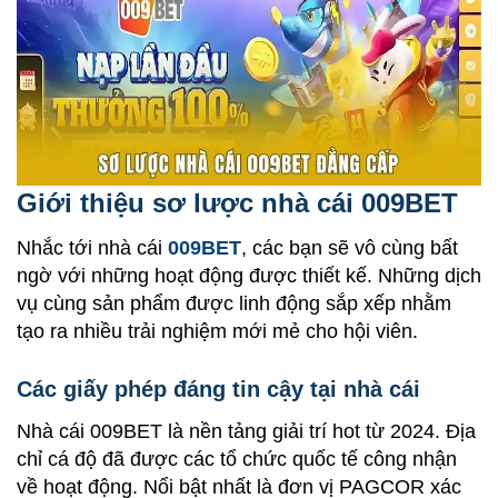
Giới thiệu sơ lược nhà cái 009BET
Nhắc tới nhà cái
009BET
, các bạn sẽ vô cùng bất
ngờ với những hoạt động được thiết kế. Những dịch
vụ cùng sản phẩm được linh động sắp xếp nhằm
tạo ra nhiều trải nghiệm mới mẻ cho hội viên.
Các giấy phép đáng tin cậy tại nhà cái
Nhà cái 009BET là nền tảng giải trí hot từ 2024. Địa
chỉ cá độ đã được các tổ chức quốc tế công nhận
về hoạt động. Nổi bật nhất là đơn vị PAGCOR xác