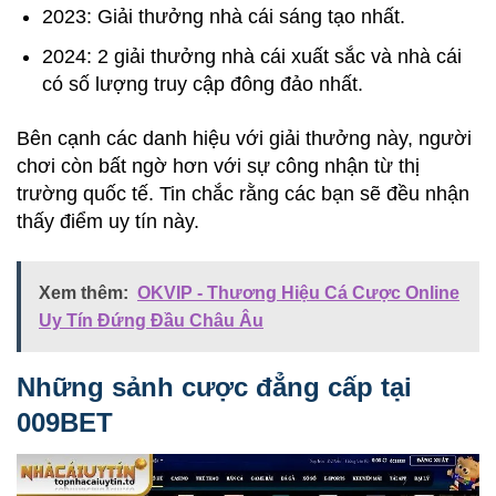
2023: Giải thưởng nhà cái sáng tạo nhất.
2024: 2 giải thưởng nhà cái xuất sắc và nhà cái
có số lượng truy cập đông đảo nhất.
Bên cạnh các danh hiệu với giải thưởng này, người
chơi còn bất ngờ hơn với sự công nhận từ thị
trường quốc tế. Tin chắc rằng các bạn sẽ đều nhận
thấy điểm uy tín này.
Xem thêm:
OKVIP - Thương Hiệu Cá Cược Online
Uy Tín Đứng Đầu Châu Âu
Những sảnh cược đẳng cấp tại
009BET