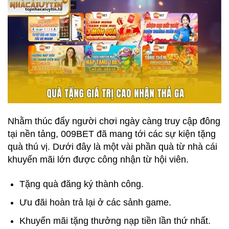
Nhằm thúc đẩy người chơi ngày càng truy cập đông
tại nền tảng, 009BET đã mang tới các sự kiện tặng
quà thú vị. Dưới đây là một vài phần quà từ nhà cái
khuyến mãi lớn được công nhận từ hội viên.
Tặng quà đăng ký thành công.
Ưu đãi hoàn trả lại ở các sảnh game.
Khuyến mãi tặng thưởng nạp tiền lần thứ nhất.