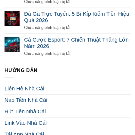
Ăn
Gì?
ở
Chức năng bình luận bị tắt
Tiền
Giải
Tài
2026
Mã
Xỉu
Đá Gà Trực Tuyến: 5 Bí Kíp Kiếm Tiền Hiệu
Toàn
Online
Quả 2026
Diện
Là
Từ
Gì?
ở
Chức năng bình luận bị tắt
Đầu
Phá
Đá
2026
Đảo
Gà
Cá Cược Esport: 7 Chiến Thuật Thắng Lớn
Mọi
Trực
Năm 2026
Nghi
Tuyến:
Vấn
5
ở
Chức năng bình luận bị tắt
2026
Bí
Cá
Kíp
Cược
Kiếm
Esport:
HƯỚNG DẪN
Tiền
7
Hiệu
Chiến
Quả
Thuật
Liên Hệ Nhà Cái
2026
Thắng
Lớn
Nạp Tiền Nhà Cái
Năm
2026
Rút Tiền Nhà Cái
Link Vào Nhà Cái
Tải App Nhà Cái