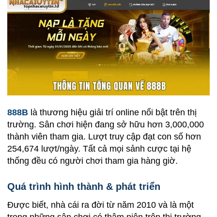
888B
là thương hiệu giải trí online nổi bật trên thị
trường. Sân chơi hiện đang sở hữu hơn 3,000,000
thành viên tham gia. Lượt truy cập đạt con số hơn
254,674 lượt/ngày. Tất cả mọi sảnh cược tại hệ
thống đều có người chơi tham gia hàng giờ.
Quá trình hình thành & phát triển
Được biết, nhà cái ra đời từ năm 2010 và là một
trong những sân chơi có thâm niên trên thị trường