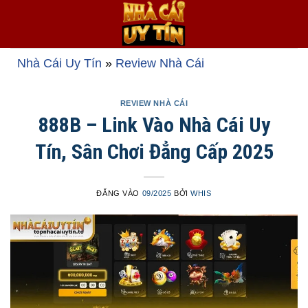
Bỏ
qua
nội
dung
Nhà Cái Uy Tín
»
Review Nhà Cái
REVIEW NHÀ CÁI
888B – Link Vào Nhà Cái Uy
Tín, Sân Chơi Đẳng Cấp 2025
ĐĂNG VÀO
09/2025
BỞI
WHIS