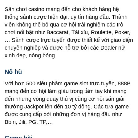
Sân chơi casino mang đến cho khách hàng hệ
thống sảnh cược hiện đại, uy tín hàng đầu. Thành
viên không thể bỏ qua cơ hội trải nghiệm các trò
chơi nổi bật như Baccarat, Tài xỉu, Roulette, Poker,
… Sảnh cược trực tuyến được thiết kế với giao diện
chuyên nghiệp và được hỗ trợ bởi các Dealer nữ
xinh đẹp, nóng bỏng.
Nổ hũ
Với hơn 500 siêu phẩm game slot trực tuyến, 888B
mang đến cơ hội làm giàu trong tầm tay khi mang
đến những vòng quay thú vị cùng cơ hội săn giải
thưởng Jackpot lên đến 10 tỷ đồng. Các tựa game
được cung cấp bởi những đơn vị hàng đầu như
Bbin, Jili, PG, TP,…
Game bài