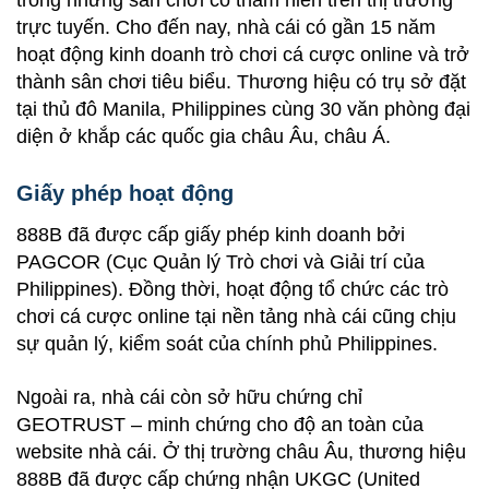
trực tuyến. Cho đến nay, nhà cái có gần 15 năm
hoạt động kinh doanh trò chơi cá cược online và trở
thành sân chơi tiêu biểu. Thương hiệu có trụ sở đặt
tại thủ đô Manila, Philippines cùng 30 văn phòng đại
diện ở khắp các quốc gia châu Âu, châu Á.
Giấy phép hoạt động
888B
đã được cấp giấy phép kinh doanh bởi
PAGCOR (Cục Quản lý Trò chơi và Giải trí của
Philippines). Đồng thời, hoạt động tổ chức các trò
chơi cá cược online tại nền tảng nhà cái cũng chịu
sự quản lý, kiểm soát của chính phủ Philippines.
Ngoài ra, nhà cái còn sở hữu chứng chỉ
GEOTRUST – minh chứng cho độ an toàn của
website nhà cái. Ở thị trường châu Âu, thương hiệu
888B đã được cấp chứng nhận UKGC (United