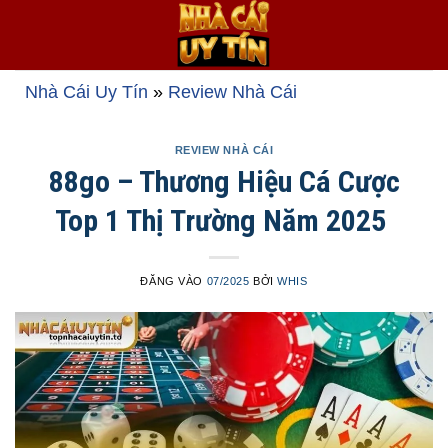
Bỏ
qua
nội
dung
Nhà Cái Uy Tín
»
Review Nhà Cái
REVIEW NHÀ CÁI
88go – Thương Hiệu Cá Cược
Top 1 Thị Trường Năm 2025
ĐĂNG VÀO
07/2025
BỞI
WHIS