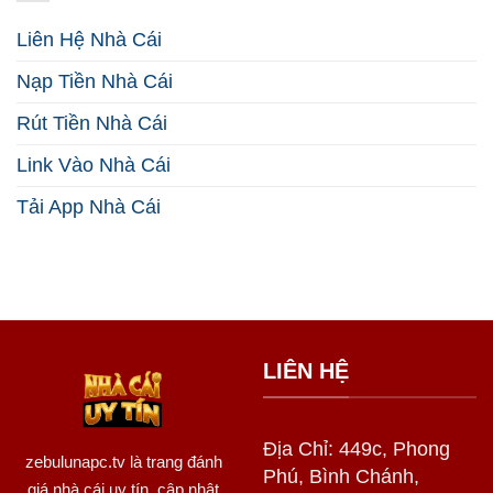
Hiệu
Chiến
Quả
Thuật
Liên Hệ Nhà Cái
2026
Thắng
Lớn
Nạp Tiền Nhà Cái
Năm
2026
Rút Tiền Nhà Cái
Link Vào Nhà Cái
Tải App Nhà Cái
LIÊN HỆ
Địa Chỉ: 449c, Phong
zebulunapc.tv
là trang đánh
Phú, Bình Chánh,
giá nhà cái uy tín, cập nhật