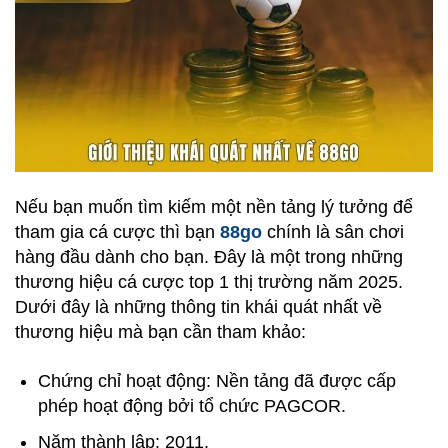
Nếu bạn muốn tìm kiếm một nền tảng lý tưởng để
tham gia cá cược thì bạn
88go
chính là sân chơi
hàng đầu dành cho bạn. Đây là một trong những
thương hiệu cá cược top 1 thị trường năm 2025.
Dưới đây là những thông tin khái quát nhất về
thương hiệu mà bạn cần tham khảo:
Chứng chỉ hoạt động: Nền tảng đã được cấp
phép hoạt động bởi tổ chức PAGCOR.
Năm thành lập: 2011.