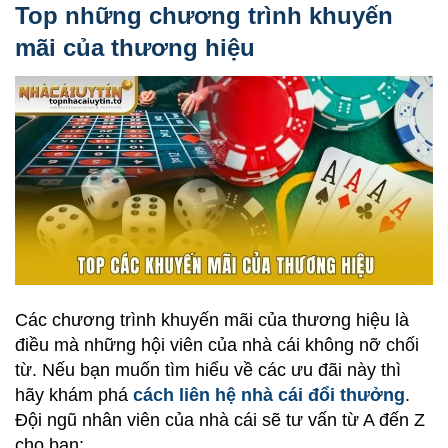
Top những chương trình khuyến
mãi của thương hiệu
Các chương trình khuyến mãi của thương hiệu là
điều mà những hội viên của nhà cái không nỡ chối
từ. Nếu bạn muốn tìm hiểu về các ưu đãi này thì
hãy khám phá
cách liên hệ nhà cái đổi thưởng
.
Đội ngũ nhân viên của nhà cái sẽ tư vấn từ A đến Z
cho bạn: