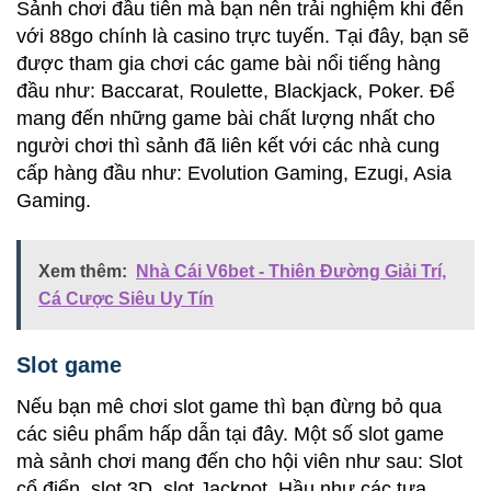
Sảnh chơi đầu tiên mà bạn nên trải nghiệm khi đến
với 88go chính là casino trực tuyến. Tại đây, bạn sẽ
được tham gia chơi các game bài nổi tiếng hàng
đầu như: Baccarat, Roulette, Blackjack, Poker. Để
mang đến những game bài chất lượng nhất cho
người chơi thì sảnh đã liên kết với các nhà cung
cấp hàng đầu như: Evolution Gaming, Ezugi, Asia
Gaming.
Xem thêm:
Nhà Cái V6bet - Thiên Đường Giải Trí,
Cá Cược Siêu Uy Tín
Slot game
Nếu bạn mê chơi slot game thì bạn đừng bỏ qua
các siêu phẩm hấp dẫn tại đây. Một số slot game
mà sảnh chơi mang đến cho hội viên như sau: Slot
cổ điển, slot 3D, slot Jackpot. Hầu như các tựa