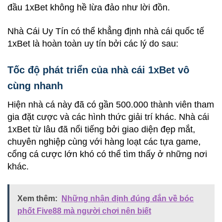
đầu 1xBet không hề lừa đảo như lời đồn.
Nhà Cái Uy Tín có thể khẳng định nhà cái quốc tế
1xBet là hoàn toàn uy tín bởi các lý do sau:
Tốc độ phát triển của nhà cái 1xBet vô
cùng nhanh
Hiện nhà cá này đã có gần 500.000 thành viên tham
gia đặt cược và các hình thức giải trí khác. Nhà cái
1xBet từ lâu đã nổi tiếng bởi giao diện đẹp mắt,
chuyên nghiệp cùng với hàng loạt các tựa game,
cổng cá cược lớn khó có thể tìm thấy ở những nơi
khác.
Xem thêm:
Những nhận định đúng đắn về bóc
phốt Five88 mà người chơi nên biết