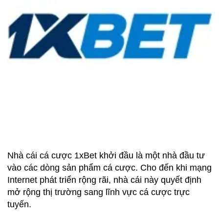
Nhà cái cá cược 1xBet khởi đầu là một nhà đầu tư
vào các dòng sản phẩm cá cược. Cho đến khi mạng
Internet phát triển rộng rãi, nhà cái này quyết định
mở rộng thị trường sang lĩnh vực cá cược trực
tuyến.