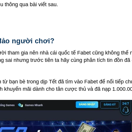
u thông qua bài viết sau.
a đảo người chơi?
ời tham gia nên nhà cái quốc tế Fabet cũng không thể 
ng sai nhưng trước tiên ta hãy cùng phân tích tin đồn đ
từ bạn bè trong dịp Tết đã tìm vào Fabet để nối tiếp chu
nh khuyến mãi dành cho tân cược thủ và đã nạp 1.000.