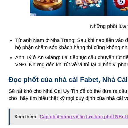
Những phốt lừa 
Từ anh Nam ở Nha Trang: Sau khi nạp tiền vào để 
bộ phận chăm sóc khách hàng thì cũng không nhậ
Anh Tý ở An Giang: Lại tiếp tục câu chuyện rút ti
VNĐ. Nhưng đến khi rút về ví thì lại bị báo vi ph
Đọc phốt của nhà cái
Fabet
, Nhà Cá
Sẽ rất khó cho Nhà Cái Uy Tín để có thể đưa ra câu
chơi hãy tìm hiểu thật kỹ mọi quy định của nhà cái
Xem thêm:
Cập nhật nóng về tin tức bóc phốt NBet