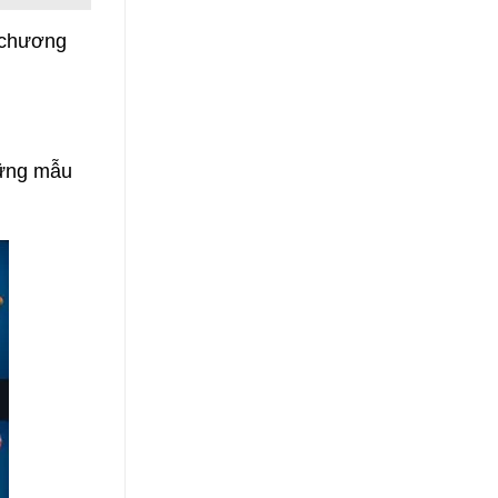
a chương
hững mẫu