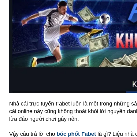
Nhà cái trực tuyến Fabet luôn là một trong những s
cái online này cũng không thoát khỏi lời nguyền da
lừa đảo người chơi gây nên.
Vậy câu trả lời cho
bóc phốt Fabet
là gì? Liệu nhà