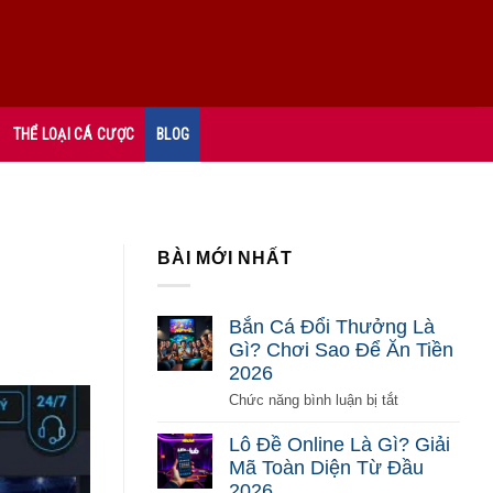
THỂ LOẠI CÁ CƯỢC
BLOG
BÀI MỚI NHẤT
Bắn Cá Đổi Thưởng Là
Gì? Chơi Sao Để Ăn Tiền
2026
ở
Chức năng bình luận bị tắt
Bắn
Cá
Lô Đề Online Là Gì? Giải
Đổi
Mã Toàn Diện Từ Đầu
Thưởng
2026
Là