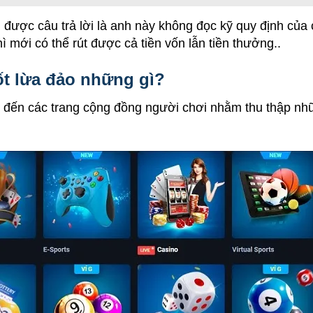
n được câu trả lời là anh này không đọc kỹ quy định củ
ì mới có thể rút được cả tiền vốn lẫn tiền thưởng..
t lừa đảo những gì?
ìm đến các trang cộng đồng người chơi nhằm thu thập n