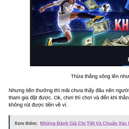
Thừa thắng xông lên như
Nhưng tiền thưởng thì mãi chưa thấy đâu nên người 
tham gia đặt được. Ok, chơi thì chơi và đến khi thắ
không rút được tiền về ví.
Xem thêm:
Những Đánh Giá Chi Tiết Và Chuẩn Xác 