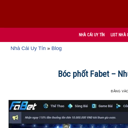
Bỏ
qua
nội
dung
NHÀ CÁI UY TÍN
LIST NHÀ 
Nhà Cái Uy Tín
»
Blog
Bóc phốt Fabet – Nh
ĐĂNG VÀ