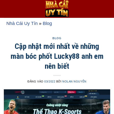
Bỏ
qua
nội
dung
Nhà Cái Uy Tín
»
Blog
BLOG
Cập nhật mới nhất về những
màn bóc phốt Lucky88 anh em
nên biết
ĐĂNG VÀO
03/2022
BỞI
NOLAN NGUYỄN