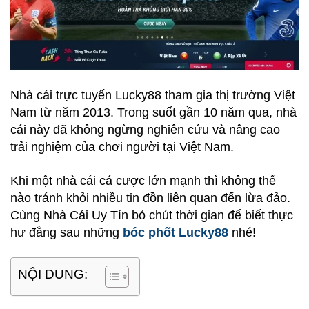
Nhà cái trực tuyến Lucky88 tham gia thị trường Việt
Nam từ năm 2013. Trong suốt gần 10 năm qua, nhà
cái này đã không ngừng nghiên cứu và nâng cao
trải nghiệm của chơi người tại Việt Nam.
Khi một nhà cái cá cược lớn mạnh thì không thể
nào tránh khỏi nhiều tin đồn liên quan đến lừa đảo.
Cùng Nhà Cái Uy Tín bỏ chút thời gian để biết thực
hư đằng sau những
bóc phốt Lucky88
nhé!
NỘI DUNG: