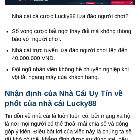
Nhà cái cá cược Lucky88 lừa đảo người chơi?
Số vòng cược bất ngờ thay đổi mà không thông
báo với người chơi.
Nhà cái trực tuyến lừa đảo người chơi lên đến
40.000.000 VNĐ.
Đội ngũ nhân viên không hề chuyên nghiệp khi
vội tắt ngang máy của khách hàng.
Nhận định của
Nhà Cái Uy Tín
về
phốt của nhà cái Lucky88
Tin đồn về nhà cái là luôn luôn có, bởi mạng xã hội
là nơi mọi người có thể thoải mái chia sẻ và đóng
góp ý kiến. Điều bất lợi của việc này là chúng ta sẽ
rất khó có thể khẳng định được sự đúng sai, nếu