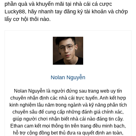
phần quà và khuyến mãi tại nhà cái cá cược
Lucky88, hãy nhanh tay đăng ký tài khoản và chớp
lấy cơ hội thôi nào.
Nolan Nguyễn
Nolan Nguyễn là người đứng sau trang web uy tín
chuyên nhận định các nhà cái trực tuyến. Anh kết hợp
kinh nghiệm lâu năm trong ngành và kỹ năng phân tích
chuyên sâu để cung cấp những đánh giá chính xác,
giúp người chơi nhận biết nhà cái nào đáng tin cậy.
Ethan cam kết mọi thông tin trên trang đều minh bạch,
hỗ trợ cộng đồng bet thủ đưa ra quyết định an toàn,