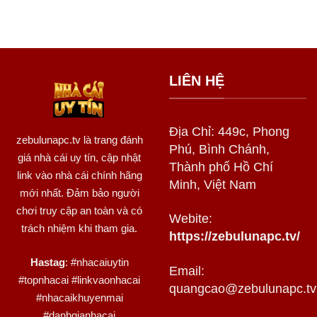
LIÊN HỆ
Địa Chỉ: 449c, Phong
zebulunapc.tv
là trang đánh
Phú, Bình Chánh,
giá nhà cái uy tín, cập nhật
Thành phố Hồ Chí
link vào nhà cái chính hãng
Minh, Việt Nam
mới nhất. Đảm bảo người
chơi truy cập an toàn và có
Webite:
trách nhiệm khi tham gia.
https://zebulunapc.tv/
Hastag
: #nhacaiuytin
Email:
#topnhacai #linkvaonhacai
quangcao@zebulunapc.tv
#nhacaikhuyenmai
#danhgianhacai