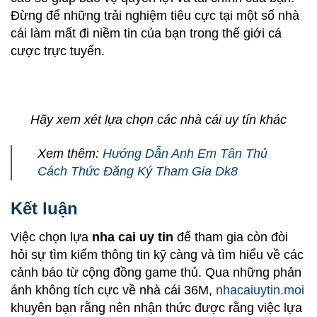
Đừng để những trải nghiệm tiêu cực tại một số nhà
cái làm mất đi niềm tin của bạn trong thế giới cá
cược trực tuyến.
Hãy xem xét lựa chọn các nhà cái uy tín khác
Xem thêm:
Hướng Dẫn Anh Em Tân Thủ
Cách Thức Đăng Ký Tham Gia Dk8
Kết luận
Việc chọn lựa
nha cai uy tin
để tham gia còn đòi
hỏi sự tìm kiếm thông tin kỹ càng và tìm hiểu về các
cảnh báo từ cộng đồng game thủ. Qua những phản
ánh không tích cực về nhà cái 36M,
nhacaiuytin.moi
khuyên bạn rằng nên nhận thức được rằng việc lựa