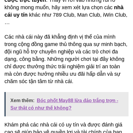
cược trực tuyến
. Thay vì rơi vào những rủi ro
không mong muốn, hãy xem xét lựa chọn các
nhà
cái uy tín
khác như 789 Club, Man Club, iWin Club,
…
Các nhà cái này đã khẳng định vị thế của mình
trong cộng đồng game thủ thông qua sự minh bạch,
đội ngũ hỗ trợ chuyên nghiệp và các trò chơi đa
dạng, công bằng. Những người chơi tại đây không
chỉ được thưởng thức trải nghiệm giải trí an toàn
mà còn được hưởng nhiều ưu đãi hấp dẫn và sự
chăm sóc tận tâm từ nhà cái.
Xem thêm:
Bóc phốt May88 lừa đảo trắng trợn -
Sự thật có như thế không?
Khám phá các nhà cái có uy tín và được đánh giá
cao sẽ giúp bảo vệ quyền lợi và tài chính của bạn.