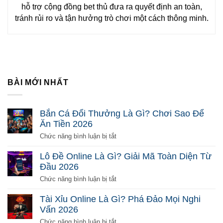
hỗ trợ cộng đồng bet thủ đưa ra quyết định an toàn,
tránh rủi ro và tận hưởng trò chơi một cách thông minh.
BÀI MỚI NHẤT
Bắn Cá Đổi Thưởng Là Gì? Chơi Sao Để
Ăn Tiền 2026
ở
Chức năng bình luận bị tắt
Bắn
Cá
Lô Đề Online Là Gì? Giải Mã Toàn Diện Từ
Đổi
Đầu 2026
Thưởng
Là
ở
Chức năng bình luận bị tắt
Gì?
Lô
Chơi
Đề
Tài Xỉu Online Là Gì? Phá Đảo Mọi Nghi
Sao
Online
Vấn 2026
Để
Là
Ăn
Gì?
ở
Chức năng bình luận bị tắt