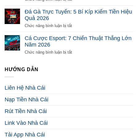
Tiền
Giải
Tài
2026
Mã
Xỉu
Đá Gà Trực Tuyến: 5 Bí Kíp Kiếm Tiền Hiệu
Toàn
Online
Quả 2026
Diện
Là
Từ
Gì?
ở
Chức năng bình luận bị tắt
Đầu
Phá
Đá
2026
Đảo
Gà
Cá Cược Esport: 7 Chiến Thuật Thắng Lớn
Mọi
Trực
Năm 2026
Nghi
Tuyến:
Vấn
5
ở
Chức năng bình luận bị tắt
2026
Bí
Cá
Kíp
Cược
Kiếm
Esport:
HƯỚNG DẪN
Tiền
7
Hiệu
Chiến
Quả
Thuật
Liên Hệ Nhà Cái
2026
Thắng
Lớn
Nạp Tiền Nhà Cái
Năm
2026
Rút Tiền Nhà Cái
Link Vào Nhà Cái
Tải App Nhà Cái