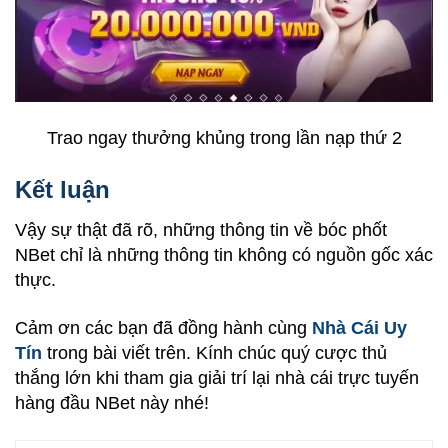
Trao ngay thưởng khủng trong lần nạp thứ 2
Kết luận
Vậy sự thật đã rõ, những thông tin về
bóc phốt
NBet
chỉ là những thông tin không có nguồn gốc xác
thực.
Cảm ơn các bạn đã đồng hành cùng
Nhà Cái Uy
Tín
trong bài viết trên. Kính chúc quý cược thủ
thắng lớn khi tham gia giải trí lại nhà cái trực tuyến
hàng đầu NBet này nhé!