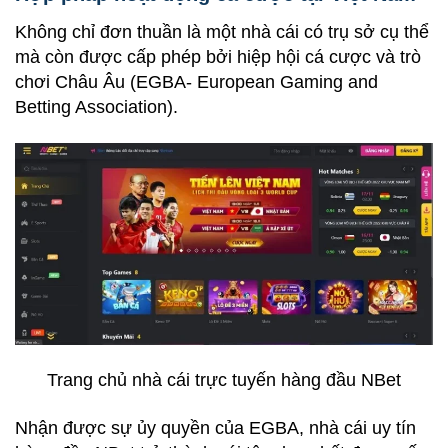
Không chỉ đơn thuần là một nhà cái có trụ sở cụ thể
mà còn được cấp phép bởi hiệp hội cá cược và trò
chơi Châu Âu (EGBA- European Gaming and
Betting Association).
Trang chủ nhà cái trực tuyến hàng đầu
NBet
Nhận được sự ủy quyền của EGBA, nhà cái uy tín