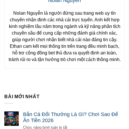
Nolan Nguyễn
Nolan Nguyễn là người đứng sau trang web uy tín
chuyên nhận định các nhà cái trực tuyến. Anh kết hợp
kinh nghiệm lâu năm trong ngành và kỹ năng phân tích
chuyên sâu để cung cấp những đánh giá chính xác,
giúp người chơi nhận biết nhà cái nào đáng tin cậy.
Ethan cam kết mọi thông tin trên trang đều minh bạch,
hỗ trợ cộng đồng bet thủ đưa ra quyết định an toàn,
tránh rủi ro và tận hưởng trò chơi một cách thông minh.
BÀI MỚI NHẤT
Bắn Cá Đổi Thưởng Là Gì? Chơi Sao Để
Ăn Tiền 2026
ở
Chức năng bình luận bị tắt