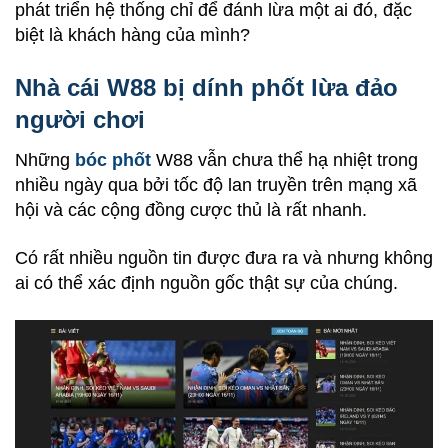
phát triển hệ thống chỉ để đánh lừa một ai đó, đặc
biệt là khách hàng của mình?
Nhà cái W88 bị dính phốt lừa đảo
người chơi
Những
bóc phốt
W88
vẫn chưa thể hạ nhiệt trong
nhiều ngày qua bởi tốc độ lan truyền trên mạng xã
hội và các cộng đồng cược thủ là rất nhanh.
Có rất nhiều nguồn tin được đưa ra và nhưng không
ai có thể xác định nguồn gốc thật sự của chúng.