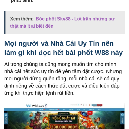
phát sinh.
Xem thêm:
Bóc phốt Sky88 - Lột trần những sự
thật mà ít ai biết đến
Mọi người và
Nhà Cái Uy Tín
nên
làm gì khi đọc hết bài phốt W88 này
Ai trong chúng ta cũng mong muốn tìm cho mình
nhà cái hết sức uy tín để yên tâm đặt cược. Nhưng
mọi người đừng quên rằng, mỗi nhà cái sẽ có quy
định riêng về cách thức đặt cược và điều kiện đáp
ứng khi thực hiện lệnh rút tiền.