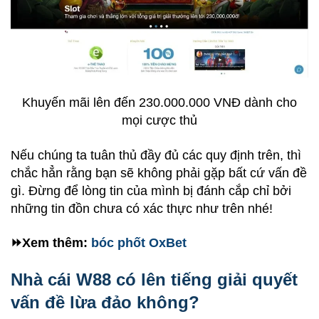
Khuyến mãi lên đến 230.000.000 VNĐ dành cho
mọi cược thủ
Nếu chúng ta tuân thủ đầy đủ các quy định trên, thì
chắc hẳn rằng bạn sẽ không phải gặp bất cứ vấn đề
gì. Đừng để lòng tin của mình bị đánh cắp chỉ bởi
những tin đồn chưa có xác thực như trên nhé!
⏩Xem thêm:
bóc phốt OxBet
Nhà cái W88 có lên tiếng giải quyết
vấn đề lừa đảo không?