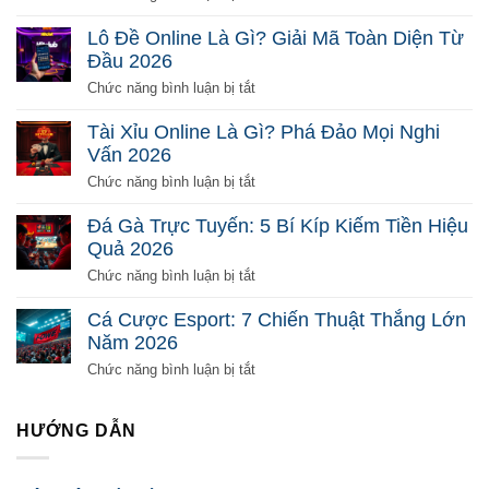
Bắn
Cá
Lô Đề Online Là Gì? Giải Mã Toàn Diện Từ
Đổi
Đầu 2026
Thưởng
Là
ở
Chức năng bình luận bị tắt
Gì?
Lô
Chơi
Đề
Tài Xỉu Online Là Gì? Phá Đảo Mọi Nghi
Sao
Online
Vấn 2026
Để
Là
Ăn
Gì?
ở
Chức năng bình luận bị tắt
Tiền
Giải
Tài
2026
Mã
Xỉu
Đá Gà Trực Tuyến: 5 Bí Kíp Kiếm Tiền Hiệu
Toàn
Online
Quả 2026
Diện
Là
Từ
Gì?
ở
Chức năng bình luận bị tắt
Đầu
Phá
Đá
2026
Đảo
Gà
Cá Cược Esport: 7 Chiến Thuật Thắng Lớn
Mọi
Trực
Năm 2026
Nghi
Tuyến:
Vấn
5
ở
Chức năng bình luận bị tắt
2026
Bí
Cá
Kíp
Cược
Kiếm
Esport:
HƯỚNG DẪN
Tiền
7
Hiệu
Chiến
Quả
Thuật