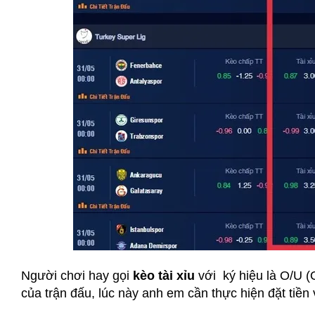
Người chơi hay gọi
kèo tài xỉu
với ký hiệu là O/U (
của trận đấu, lúc này anh em cần thực hiện đặt tiền