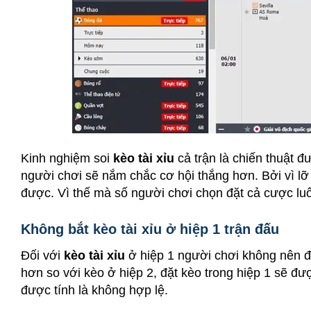
Kinh nghiệm soi
kèo tài xỉu
cả trận là chiến thuật đ
người chơi sẽ nắm chắc cơ hội thắng hơn. Bởi vì lỡ 
được. Vì thế mà số người chơi chọn đặt cả cược lu
Không bắt kèo tài xỉu ở hiệp 1 trận đấu
Đối với
kèo tài xỉu
ở hiệp 1 người chơi không nên đặ
hơn so với kèo ở hiệp 2, đặt kèo trong hiệp 1 sẽ đư
được tính là không hợp lệ.