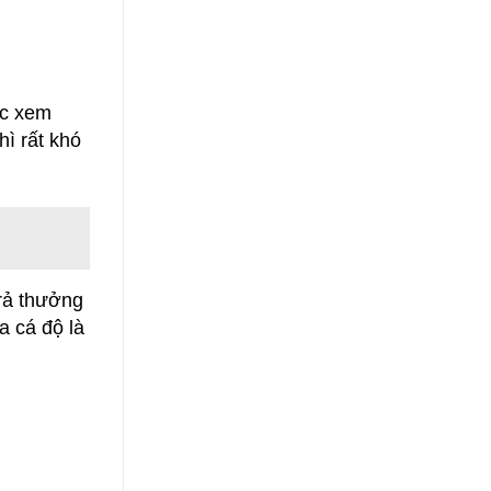
c xem
ì rất khó
trả thưởng
a cá độ là