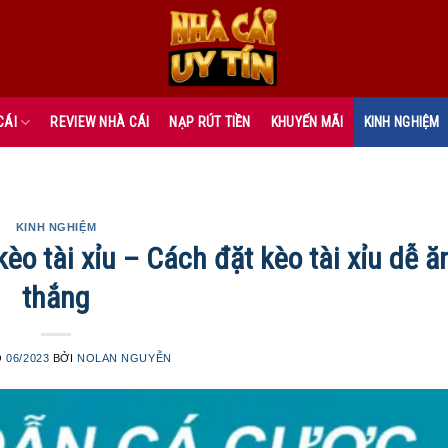
CÁI
REVIEW NHÀ CÁI
NẠP RÚT TIỀN
KHUYẾN MÃI
KINH NGHIỆM
KINH NGHIỆM
èo tài xỉu – Cách đặt kèo tài xỉu dễ ă
thắng
O
06/2023
BỞI
NOLAN NGUYỄN