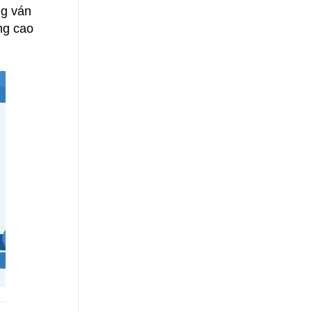
ng ván
ng cao