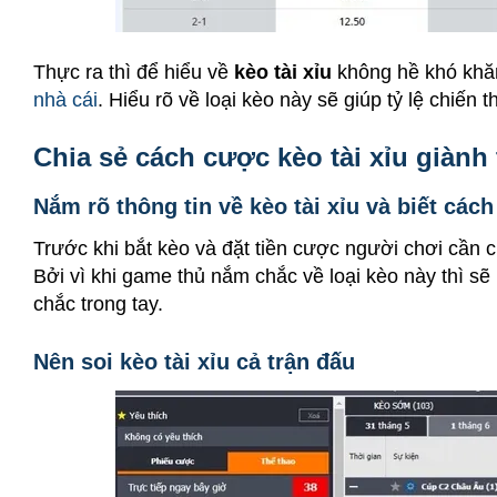
Thực ra thì để hiểu về
kèo tài xỉu
không hề khó khăn
nhà cái
. Hiểu rõ về loại kèo này sẽ giúp tỷ lệ chiến 
Chia sẻ cách cược kèo tài xỉu giàn
Nắm rõ thông tin về kèo tài xỉu và biết các
Trước khi bắt kèo và đặt tiền cược người chơi cần
Bởi vì khi game thủ nắm chắc về loại kèo này thì 
chắc trong tay.
Nên soi kèo tài xỉu cả trận đấu