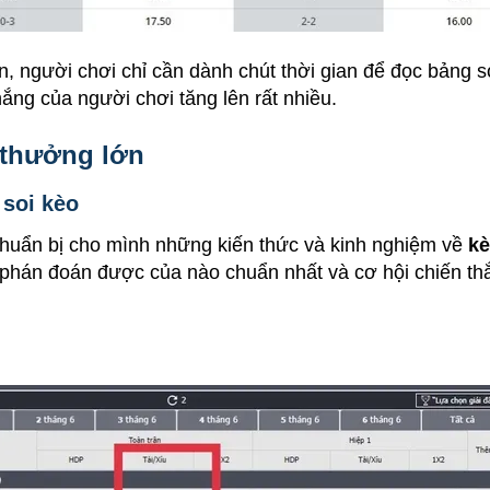
, người chơi chỉ cần dành chút thời gian để đọc bảng s
thắng của người chơi tăng lên rất nhiều.
h thưởng lớn
h soi kèo
 chuẩn bị cho mình những kiến thức và kinh nghiệm về
kè
sẽ phán đoán được của nào chuẩn nhất và cơ hội chiến t