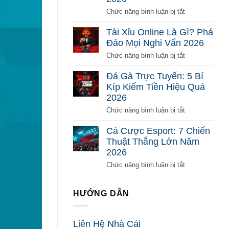
Gì?
ở
Chức năng bình luận bị tắt
Chơi
Lô
Sao
Đề
Tài Xỉu Online Là Gì? Phá
Để
Online
Đảo Mọi Nghi Vấn 2026
Ăn
Là
Tiền
Gì?
ở
Chức năng bình luận bị tắt
2026
Giải
Tài
Mã
Xỉu
Đá Gà Trực Tuyến: 5 Bí
Toàn
Online
Kíp Kiếm Tiền Hiệu Quả
Diện
Là
2026
Từ
Gì?
Đầu
Phá
ở
Chức năng bình luận bị tắt
2026
Đảo
Đá
Mọi
Gà
Cá Cược Esport: 7 Chiến
Nghi
Trực
Thuật Thắng Lớn Năm
Vấn
Tuyến:
2026
2026
5
Bí
ở
Chức năng bình luận bị tắt
Kíp
Cá
Kiếm
Cược
Tiền
Esport:
HƯỚNG DẪN
Hiệu
7
Quả
Chiến
2026
Thuật
Liên Hệ Nhà Cái
Thắng