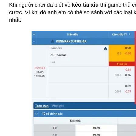
Khi người chơi đã biết về
kèo tài xỉu
thì game thủ c
cược. Vì khi đó anh em có thể so sánh với các loại
nhất.