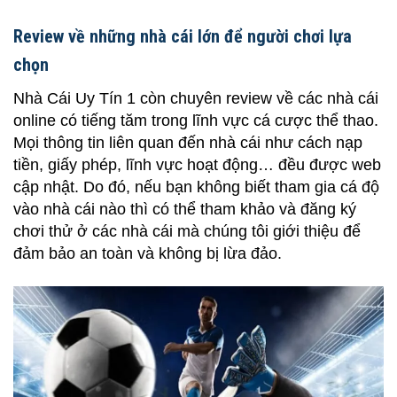
Review về những nhà cái lớn để người chơi lựa
chọn
Nhà Cái Uy Tín 1 còn chuyên review về các nhà cái
online có tiếng tăm trong lĩnh vực cá cược thể thao.
Mọi thông tin liên quan đến nhà cái như cách nạp
tiền, giấy phép, lĩnh vực hoạt động… đều được web
cập nhật. Do đó, nếu bạn không biết tham gia cá độ
vào nhà cái nào thì có thể tham khảo và đăng ký
chơi thử ở các nhà cái mà chúng tôi giới thiệu để
đảm bảo an toàn và không bị lừa đảo.