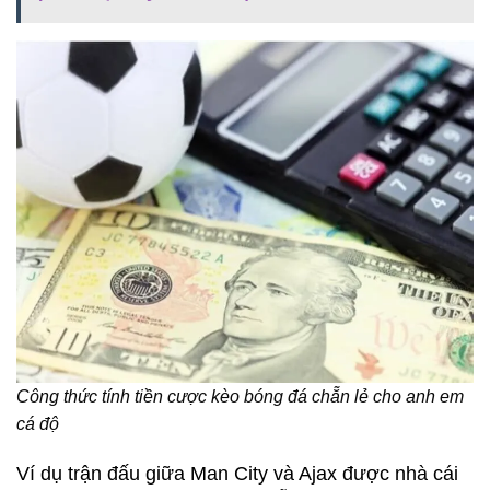
Công thức tính tiền cược kèo bóng đá chẵn lẻ cho anh em
cá độ
Ví dụ trận đấu giữa Man City và Ajax được nhà cái