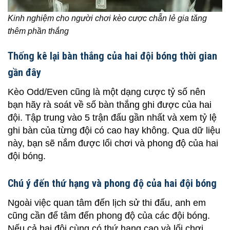
Kinh nghiệm cho người chơi kèo cược chẵn lẻ gia tăng
thêm phần thắng
Thống kê lại bàn thắng của hai đội bóng thời gian
gần đây
Kèo Odd/Even cũng là một dạng cược tỷ số nên
bạn hãy rà soát về số bàn thắng ghi được của hai
đội. Tập trung vào 5 trận đấu gần nhất và xem tỷ lệ
ghi bàn của từng đội có cao hay không. Qua dữ liệu
này, bạn sẽ nắm được lối chơi và phong độ của hai
đội bóng.
Chú ý đến thứ hạng và phong độ của hai đội bóng
Ngoài việc quan tâm đến lịch sử thi đấu, anh em
cũng cần để tâm đến phong độ của các đội bóng.
Nếu cả hai đội cùng có thứ hạng cao và lối chơi