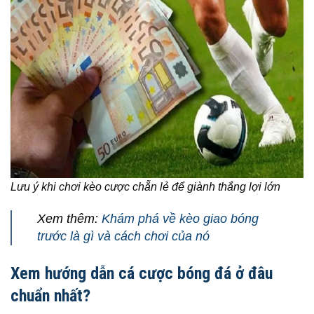
Lưu ý khi chơi kèo cược chẵn lẻ để giành thắng lợi lớn
Xem thêm:
Khám phá về kèo giao bóng
trước là gì và cách chơi của nó
Xem hướng dẫn cá cược bóng đá ở đâu
chuẩn nhất?