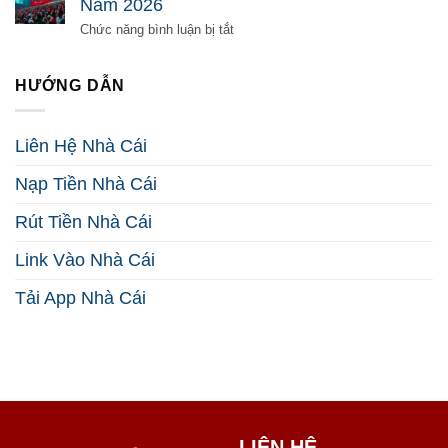
Năm 2026
Nghi
Tuyến:
Vấn
5
ở
Chức năng bình luận bị tắt
2026
Bí
Cá
Kíp
Cược
Kiếm
Esport:
HƯỚNG DẪN
Tiền
7
Hiệu
Chiến
Quả
Thuật
Liên Hệ Nhà Cái
2026
Thắng
Lớn
Nạp Tiền Nhà Cái
Năm
2026
Rút Tiền Nhà Cái
Link Vào Nhà Cái
Tải App Nhà Cái
LIÊN HỆ