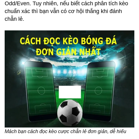
Odd/Even. Tuy nhiên, nếu biết cách phân tích kèo
chuẩn xác thì bạn vẫn có cơ hội thắng khi đánh
chẵn lẻ.
Mách bạn cách đọc kèo cược chẵn lẻ đơn giản, dễ hiểu