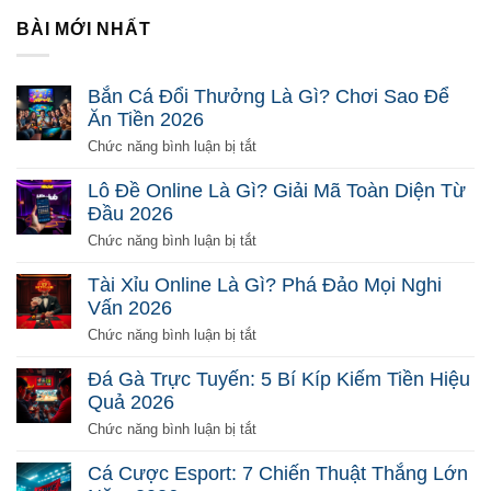
BÀI MỚI NHẤT
Bắn Cá Đổi Thưởng Là Gì? Chơi Sao Để
Ăn Tiền 2026
ở
Chức năng bình luận bị tắt
Bắn
Cá
Lô Đề Online Là Gì? Giải Mã Toàn Diện Từ
Đổi
Đầu 2026
Thưởng
Là
ở
Chức năng bình luận bị tắt
Gì?
Lô
Chơi
Đề
Tài Xỉu Online Là Gì? Phá Đảo Mọi Nghi
Sao
Online
Vấn 2026
Để
Là
Ăn
Gì?
ở
Chức năng bình luận bị tắt
Tiền
Giải
Tài
2026
Mã
Xỉu
Đá Gà Trực Tuyến: 5 Bí Kíp Kiếm Tiền Hiệu
Toàn
Online
Quả 2026
Diện
Là
Từ
Gì?
ở
Chức năng bình luận bị tắt
Đầu
Phá
Đá
2026
Đảo
Gà
Cá Cược Esport: 7 Chiến Thuật Thắng Lớn
Mọi
Trực