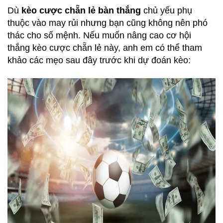
Dù
kèo cược chẵn lẻ bàn thắng
chủ yếu phụ
thuộc vào may rủi nhưng bạn cũng không nên phó
thác cho số mệnh. Nếu muốn nâng cao cơ hội
thắng kèo cược chẵn lẻ này, anh em có thể tham
khảo các mẹo sau đây trước khi dự đoán kèo: