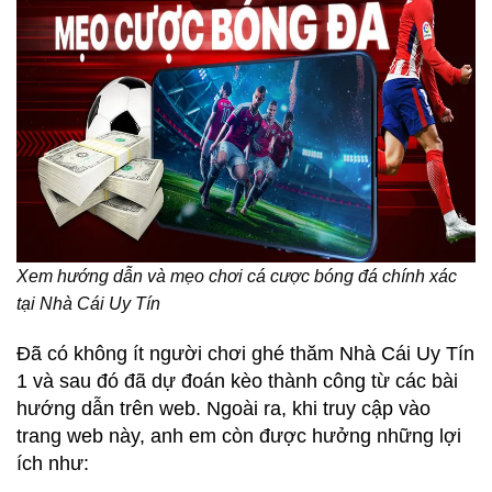
Xem hướng dẫn và mẹo chơi cá cược bóng đá chính xác
tại Nhà Cái Uy Tín
Đã có không ít người chơi ghé thăm Nhà Cái Uy Tín
1 và sau đó đã dự đoán kèo thành công từ các bài
hướng dẫn trên web. Ngoài ra, khi truy cập vào
trang web này, anh em còn được hưởng những lợi
ích như: