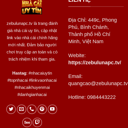
Địa Chỉ: 449c, Phong
zebulunapc.tv
là trang đánh
Phú, Bình Chánh,
giá nhà cái uy tín, cập nhật
Thành phố Hồ Chí
link vào nhà cái chính hãng
Minh, Việt Nam
mới nhất. Đảm bảo người
chơi truy cập an toàn và có
Webite:
trách nhiệm khi tham gia.
https://zebulunapc.tv/
Hastag
: #nhacaiuytin
Email:
#topnhacai #linkvaonhacai
quangcao@zebulunapc.tv
#nhacaikhuyenmai
#danhgianhacai
Hotline: 0984443222