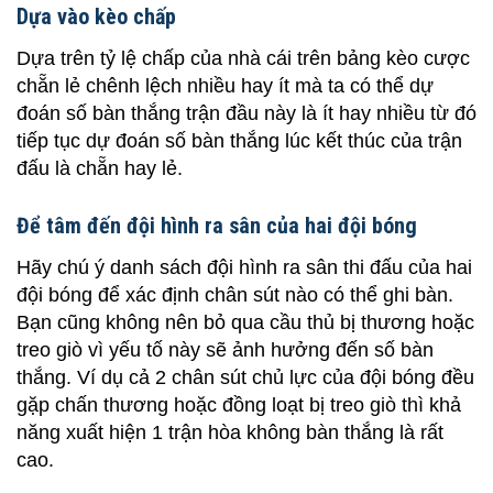
Dựa vào kèo chấp
Dựa trên tỷ lệ chấp của nhà cái trên bảng kèo cược
chẵn lẻ chênh lệch nhiều hay ít mà ta có thể dự
đoán số bàn thắng trận đầu này là ít hay nhiều từ đó
tiếp tục dự đoán số bàn thắng lúc kết thúc của trận
đấu là chẵn hay lẻ.
Để tâm đến đội hình ra sân của hai đội bóng
Hãy chú ý danh sách đội hình ra sân thi đấu của hai
đội bóng để xác định chân sút nào có thể ghi bàn.
Bạn cũng không nên bỏ qua cầu thủ bị thương hoặc
treo giò vì yếu tố này sẽ ảnh hưởng đến số bàn
thắng. Ví dụ cả 2 chân sút chủ lực của đội bóng đều
gặp chấn thương hoặc đồng loạt bị treo giò thì khả
năng xuất hiện 1 trận hòa không bàn thắng là rất
cao.