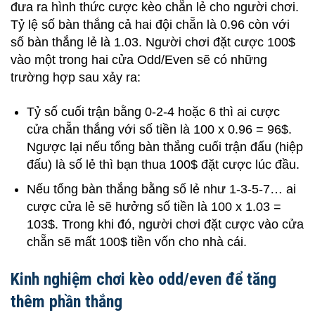
đưa ra hình thức cược kèo chẵn lẻ cho người chơi.
Tỷ lệ số bàn thắng cả hai đội chẵn là 0.96 còn với
số bàn thắng lẻ là 1.03. Người chơi đặt cược 100$
vào một trong hai cửa Odd/Even sẽ có những
trường hợp sau xảy ra:
Tỷ số cuối trận bằng 0-2-4 hoặc 6 thì ai cược
cửa chẵn thắng với số tiền là 100 x 0.96 = 96$.
Ngược lại nếu tổng bàn thắng cuối trận đấu (hiệp
đấu) là số lẻ thì bạn thua 100$ đặt cược lúc đầu.
Nếu tổng bàn thắng bằng số lẻ như 1-3-5-7… ai
cược cửa lẻ sẽ hưởng số tiền là 100 x 1.03 =
103$. Trong khi đó, người chơi đặt cược vào cửa
chẵn sẽ mất 100$ tiền vốn cho nhà cái.
Kinh nghiệm chơi kèo odd/even để tăng
thêm phần thắng