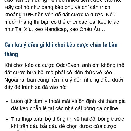
cao nên bạn đừng nên đổ nhiều tiền cược vào nó.
Hãy coi nó như dạng kèo phụ và chỉ cần trích
khoảng 10% tiền vốn để đặt cược là được. Nếu
muốn thắng thì bạn có thể chơi các loại kèo khác
như Tài Xỉu, kèo Handicap, kèo Châu Âu…
Cần lưu ý điều gì khi chơi kèo cược chẵn lẻ bàn
thắng
Khi chơi kèo cá cược Odd/Even, anh em không thể
đặt cược bừa bãi mà phải có kiến thức về kèo.
Ngoài ra, bạn cũng nên lưu ý đến những điều dưới
đây để tránh sa đà vào nó:
Luôn giữ tâm lý thoải mái và ổn định khi tham gia
đặt kèo chẵn lẻ tại các nhà cái bóng đá online
Thu thập toàn bộ thông tin về hai đội bóng trước
khi trận đấu bắt đầu để chọn được cửa cược