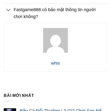
Fastgame888 có bảo mật thông tin người
chơi không?
whis
BÀI MỚI NHẤT
Bắn Cá Đổi Thưởng Là Gì? Chơi Sao Để