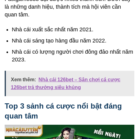
là những danh hiệu, thành tích mà hội viên cần
quan tâm.
Nhà cái xuất sắc nhất năm 2021.
Nhà cái sáng tạo hàng đầu năm 2022.
Nhà cái có lượng người chơi đông đảo nhất năm
2023.
Xem thêm:
Nhà cái 126bet – Sân chơi cá cược
126bet trả thưởng siêu khủng
Top 3 sảnh cá cược nổi bật đáng
quan tâm