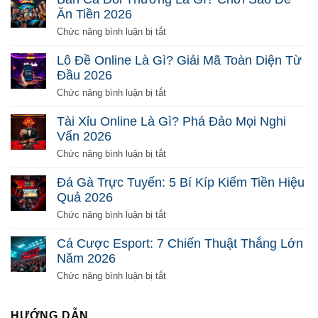
Ăn Tiền 2026
ở
Chức năng bình luận bị tắt
Bắn
Cá
Lô Đề Online Là Gì? Giải Mã Toàn Diện Từ
Đổi
Đầu 2026
Thưởng
Là
ở
Chức năng bình luận bị tắt
Gì?
Lô
Chơi
Đề
Tài Xỉu Online Là Gì? Phá Đảo Mọi Nghi
Sao
Online
Vấn 2026
Để
Là
Ăn
Gì?
ở
Chức năng bình luận bị tắt
Tiền
Giải
Tài
2026
Mã
Xỉu
Đá Gà Trực Tuyến: 5 Bí Kíp Kiếm Tiền Hiệu
Toàn
Online
Quả 2026
Diện
Là
Từ
Gì?
ở
Chức năng bình luận bị tắt
Đầu
Phá
Đá
2026
Đảo
Gà
Cá Cược Esport: 7 Chiến Thuật Thắng Lớn
Mọi
Trực
Năm 2026
Nghi
Tuyến:
Vấn
5
ở
Chức năng bình luận bị tắt
2026
Bí
Cá
Kíp
Cược
Kiếm
Esport:
HƯỚNG DẪN