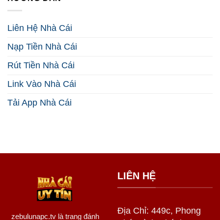
Tiền
7
Hiệu
Chiến
Quả
Thuật
Liên Hệ Nhà Cái
2026
Thắng
Lớn
Nạp Tiền Nhà Cái
Năm
2026
Rút Tiền Nhà Cái
Link Vào Nhà Cái
Tải App Nhà Cái
LIÊN HỆ
Địa Chỉ: 449c, Phong
zebulunapc.tv
là trang đánh