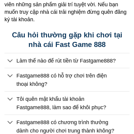
viên những sản phẩm giải trí tuyệt vời. Nếu bạn
muốn truy cập nhà cái trải nghiệm đừng quên đăng
ký tài khoản.
Câu hỏi thường gặp khi chơi tại
nhà cái Fast Game 888
Làm thế nào để rút tiền từ Fastgame888?
Fastgame888 có hỗ trợ chơi trên điện
thoại không?
Tôi quên mật khẩu tài khoản
Fastgame888, làm sao để khôi phục?
Fastgame888 có chương trình thưởng
dành cho người chơi trung thành không?