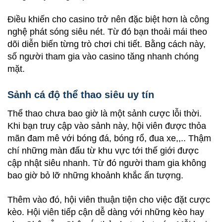
Điều khiến cho casino trở nên đặc biệt hơn là công
nghệ phát sóng siêu nét. Từ đó bạn thoải mái theo
dõi diễn biến từng trò chơi chi tiết. Bằng cách này,
số người tham gia vào casino tăng nhanh chóng
mặt.
Sảnh cá độ thể thao siêu uy tín
Thể thao chưa bao giờ là một sảnh cược lỗi thời.
Khi bạn truy cập vào sảnh này, hội viên được thỏa
mãn đam mê với bóng đá, bóng rổ, đua xe,,.. Thậm
chí những màn đấu từ khu vực tới thế giới được
cập nhật siêu nhanh. Từ đó người tham gia không
bao giờ bỏ lỡ những khoảnh khắc ấn tượng.
Thêm vào đó, hội viên thuận tiện cho việc đặt cược
kèo. Hội viên tiếp cận dễ dàng với những kèo hay