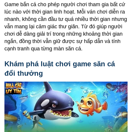
Game bắn cá cho phép người chơi tham gia bất cứ
lúc nào với thời gian linh hoạt. Mỗi ván chơi diễn ra
nhanh, không cần đầu tư quá nhiều thời gian nhưng
vẫn mang lại cảm giác thư giãn. Từ đó giúp người
chơi dễ dàng giải trí trong những khoảng thời gian
ngắn, đồng thời vẫn giữ được sự hấp dẫn và tính
cạnh tranh qua từng màn săn cá.
Khám phá luật chơi game săn cá
đổi thưởng