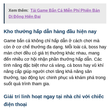
Xem thêm:
Tải Game Bắn Cá Miễn Phí Phiên Bản
Di Động Hiện Đại
Kho thưởng hấp dẫn hàng đầu hiện nay
Game bắn cá không chỉ hấp dẫn ở cách chơi mà
còn ở cơ chế thưởng đa dạng. Mỗi loài cá, boss hay
màn chơi đều có giá trị thưởng khác nhau, mang
đến nhiều cơ hội nhận phần thưởng hấp dẫn. Các
tính năng đặc biệt như cá vàng, cá boss hay vũ khí
nâng cấp giúp người chơi tăng khả năng săn
thưởng, tạo động lực chinh phục và khám phá trong
suốt quá trình tham gia.
Giải trí linh hoạt ngay tại nhà chỉ với chiếc
điện thoại