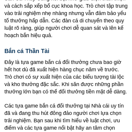
và cách sắp xếp bố cục khoa học. Trò chơi tập trung
vào trải nghiệm nhẹ nhàng nhưng vẫn đảm bảo yếu
tố thưởng hấp dẫn. Các đàn cá di chuyển theo quy
luật rõ ràng, giúp người chơi dễ quan sát và lên kế
hoạch bắn hiệu quả.
Bắn cá Thần Tài
Đây là tựa game bắn cá đổi thưởng chưa bao giờ
hết hot dù đã xuất hiện hàng chục năm về trước.
Trò chơi có sự xuất hiện của các biểu tượng tài lộc
và kho thưởng đặc sắc. Khi săn được những phần
thưởng lớn bạn có thể đổi thưởng tiền mặt dễ dàng.
Các tựa game bắn cá đổi thưởng tại Nhà cái uy tín
đã và đang thu hút đông đảo người chơi lựa chọn
trải nghiệm. Bạn sau khi tìm hiểu về luật chơi, ưu
điểm và các tựa game nổi bật hãy an tâm chọn