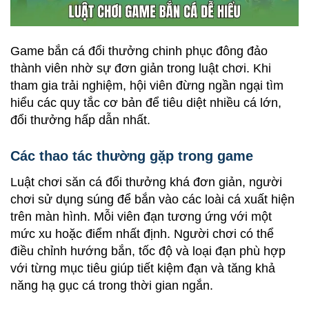
Game bắn cá đổi thưởng chinh phục đông đảo
thành viên nhờ sự đơn giản trong luật chơi. Khi
tham gia trải nghiệm, hội viên đừng ngần ngại tìm
hiểu các quy tắc cơ bản để tiêu diệt nhiều cá lớn,
đổi thưởng hấp dẫn nhất.
Các thao tác thường gặp trong game
Luật chơi săn cá đổi thưởng khá đơn giản, người
chơi sử dụng súng để bắn vào các loài cá xuất hiện
trên màn hình. Mỗi viên đạn tương ứng với một
mức xu hoặc điểm nhất định. Người chơi có thể
điều chỉnh hướng bắn, tốc độ và loại đạn phù hợp
với từng mục tiêu giúp tiết kiệm đạn và tăng khả
năng hạ gục cá trong thời gian ngắn.