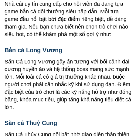
Nhà cái uy tín cung cấp cho hội viên đa dạng tựa
game bắn cá đổi thưởng siêu hấp dẫn. Mỗi tựa
game đều nổi bật bởi đặc điểm riêng biệt, dễ dàng
tham gia. Nếu bạn chưa biết nên chọn trò chơi nào
siêu hot, có thể khám phá một số gợi ý như:
Bắn cá Long Vương
Săn Cá Long Vương gây ấn tượng với bối cảnh đại
dương huyền ảo và hệ thống boss mang sức mạnh
lớn. Mỗi loài cá có giá trị thưởng khác nhau, buộc
người chơi phải cân nhắc kỹ khi sử dụng đạn. Điểm
đặc biệt của trò chơi là các kỹ năng hỗ trợ như đóng
băng, khóa mục tiêu, giúp tăng khả năng tiêu diệt cá
lớn.
Săn cá Thuỷ Cung
Săn Cá Thủy Cung nổi bật nhờ giao diện thân thiện