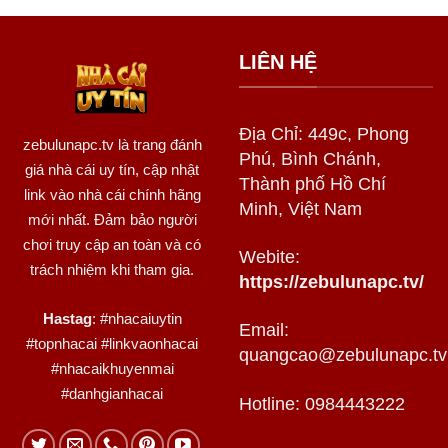
LIÊN HỆ
Địa Chỉ: 449c, Phong
zebulunapc.tv
là trang đánh
Phú, Bình Chánh,
giá nhà cái uy tín, cập nhật
Thành phố Hồ Chí
link vào nhà cái chính hãng
Minh, Việt Nam
mới nhất. Đảm bảo người
chơi truy cập an toàn và có
Webite:
trách nhiệm khi tham gia.
https://zebulunapc.tv/
Hastag
: #nhacaiuytin
Email:
#topnhacai #linkvaonhacai
quangcao@zebulunapc.tv
#nhacaikhuyenmai
#danhgianhacai
Hotline: 0984443222