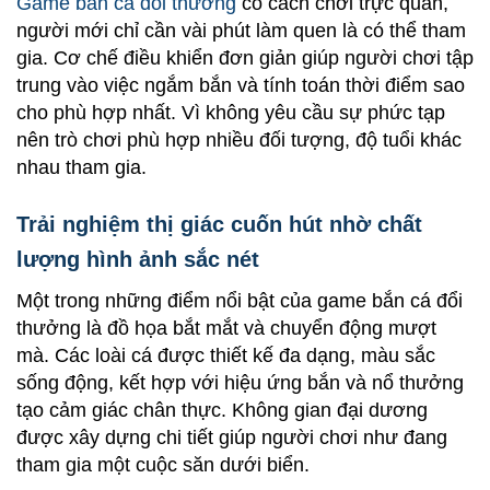
Game bắn cá đổi thưởng
có cách chơi trực quan,
người mới chỉ cần vài phút làm quen là có thể tham
gia. Cơ chế điều khiển đơn giản giúp người chơi tập
trung vào việc ngắm bắn và tính toán thời điểm sao
cho phù hợp nhất. Vì không yêu cầu sự phức tạp
nên trò chơi phù hợp nhiều đối tượng, độ tuổi khác
nhau tham gia.
Trải nghiệm thị giác cuốn hút nhờ chất
lượng hình ảnh sắc nét
Một trong những điểm nổi bật của game bắn cá đổi
thưởng là đồ họa bắt mắt và chuyển động mượt
mà. Các loài cá được thiết kế đa dạng, màu sắc
sống động, kết hợp với hiệu ứng bắn và nổ thưởng
tạo cảm giác chân thực. Không gian đại dương
được xây dựng chi tiết giúp người chơi như đang
tham gia một cuộc săn dưới biển.