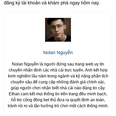
đăng ký tài khoản và khám phá ngay hôm nay.
Nolan Nguyễn
Nolan Nguyễn là người đứng sau trang web uy tín
chuyên nhận định các nhà cái trực tuyến. Anh kết hợp
kinh nghiệm lâu năm trong ngành và kỹ năng phân tích
chuyên sâu để cung cấp những đánh giá chính xác,
giúp người chơi nhận biết nhà cái nào đáng tin cậy.
Ethan cam kết mọi thông tin trên trang đều minh bạch,
hỗ trợ cộng đồng bet thủ đưa ra quyết định an toàn,
tránh rủi ro và tận hưởng trò chơi một cách thông minh.