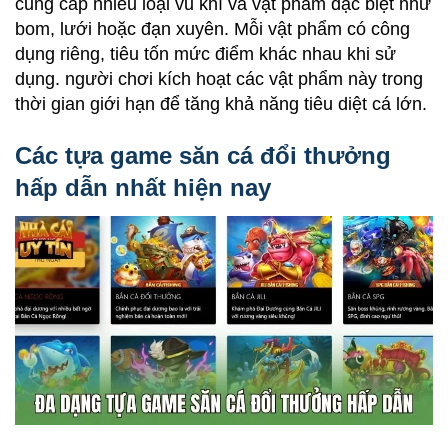
cung cấp nhiều loại vũ khí và vật phẩm đặc biệt như
bom, lưới hoặc đạn xuyên. Mỗi vật phẩm có công
dụng riêng, tiêu tốn mức điểm khác nhau khi sử
dụng. người chơi kích hoạt các vật phẩm này trong
thời gian giới hạn để tăng khả năng tiêu diệt cá lớn.
Các tựa game săn cá đổi thưởng
hấp dẫn nhất hiện nay