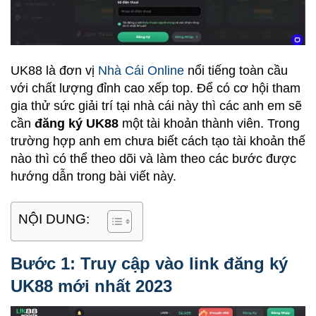
UK88 là đơn vị
Nhà Cái Online
nổi tiếng toàn cầu
với chất lượng đỉnh cao xếp top. Để có cơ hội tham
gia thử sức giải trí tại nhà cái này thì các anh em sẽ
cần
đăng ký UK88
một tài khoản thành viên. Trong
trường hợp anh em chưa biết cách tạo tài khoản thế
nào thì có thể theo dõi và làm theo các bước được
hướng dẫn trong bài viết này.
NỘI DUNG:
Bước 1: Truy cập vào link đăng ký
UK88 mới nhất 2023