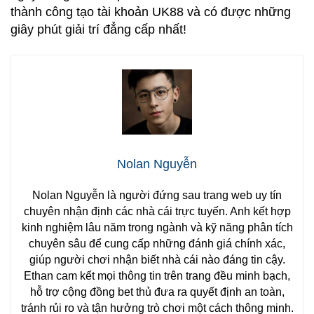
thành công tạo tài khoản UK88 và có được những
giây phút giải trí đẳng cấp nhất!
Nolan Nguyễn
Nolan Nguyễn là người đứng sau trang web uy tín
chuyên nhận định các nhà cái trực tuyến. Anh kết hợp
kinh nghiệm lâu năm trong ngành và kỹ năng phân tích
chuyên sâu để cung cấp những đánh giá chính xác,
giúp người chơi nhận biết nhà cái nào đáng tin cậy.
Ethan cam kết mọi thông tin trên trang đều minh bạch,
hỗ trợ cộng đồng bet thủ đưa ra quyết định an toàn,
tránh rủi ro và tận hưởng trò chơi một cách thông minh.