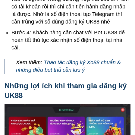
có tài khoản rồi thì chỉ cần tiến hành đăng nhập
là được. Nhớ là số điện thoại tạo Telegram thì
cần trùng với số dùng đăng ký UK88 nhé
Bước 4: Khách hàng cần chat với Bot UK88 để
hoàn tất thủ tục xác nhận số điện thoại tại nhà
cái.
Xem thêm:
Thao tác đăng ký Xo88 chuẩn &
những điều bet thủ cần lưu ý
Những lợi ích khi tham gia đăng ký
UK88