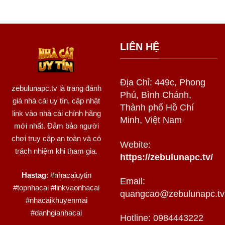
LIÊN HỆ
Địa Chỉ: 449c, Phong
zebulunapc.tv
là trang đánh
Phú, Bình Chánh,
giá nhà cái uy tín, cập nhật
Thành phố Hồ Chí
link vào nhà cái chính hãng
Minh, Việt Nam
mới nhất. Đảm bảo người
chơi truy cập an toàn và có
Webite:
trách nhiệm khi tham gia.
https://zebulunapc.tv/
Hastag
: #nhacaiuytin
Email:
#topnhacai #linkvaonhacai
quangcao@zebulunapc.tv
#nhacaikhuyenmai
#danhgianhacai
Hotline: 0984443222