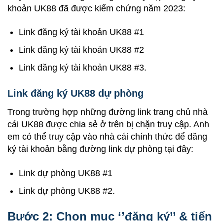
khoản UK88 đã được kiểm chứng năm 2023:
Link đăng ký tài khoản UK88 #1
Link đăng ký tài khoản UK88 #2
Link đăng ký tài khoản UK88 #3.
Link đăng ký UK88 dự phòng
Trong trường hợp những đường link trang chủ nhà
cái UK88 được chia sẻ ở trên bị chặn truy cập. Anh
em có thể truy cập vào nhà cái chính thức để đăng
ký tài khoản bằng đường link dự phòng tại đây:
Link dự phòng UK88 #1
Link dự phòng UK88 #2.
Bước 2: Chọn mục ‘’đăng ký’’ & tiến