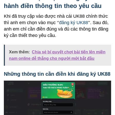
hành điền thông tin theo yêu cầu
Khi đã truy cập vào được nhà cái UK88 chính thức
thì anh em chọn vào mục ‘’
đăng ký UK88
’’. Sau đó,
anh em chỉ cần điền đúng và đủ các thông tin đăng
ký cần thiết theo yêu cầu.
Xem thêm:
Chia sẻ bí quyết chơi bài tiến lên miền
nam online dễ thắng cho người mới bắt đầu
Những thông tin cần điền khi đăng ký UK88