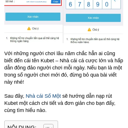
Với những người chơi lâu năm chắc hẳn ai cũng
biết đến cái tên Kubet – Nhà cái cá cược lớn và hấp
dẫn đông đảo người chơi mỗi ngày. Nếu bạn là một
trong số người chơi mới đó, đừng bỏ qua bài viết
này nhé!
Sau đây,
Nhà cái Số Một
sẽ
hướng dẫn nạp rút
Kubet
một cách chi tiết và đơn giản cho bạn đấy,
cùng tìm hiểu nào.
NỘI DUNG: