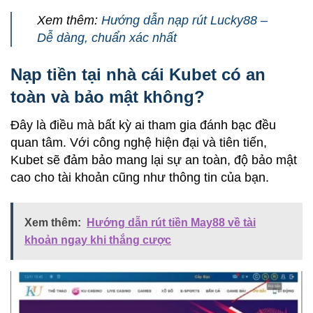
Xem thêm:
Hướng dẫn nạp rút Lucky88 –
Dễ dàng, chuẩn xác nhất
Nạp tiền tại nhà cái
Kubet
có an
toàn và bảo mật không?
Đây là điều mà bất kỳ ai tham gia đánh bạc đều
quan tâm. Với công nghệ hiện đại và tiên tiến,
Kubet sẽ đảm bảo mang lại sự an toàn, độ bảo mật
cao cho tài khoản cũng như thông tin của bạn.
Xem thêm:
Hướng dẫn rút tiền May88 về tài
khoản ngay khi thắng cược