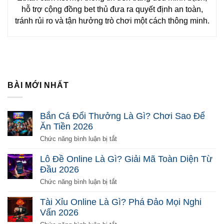
hỗ trợ cộng đồng bet thủ đưa ra quyết định an toàn,
tránh rủi ro và tận hưởng trò chơi một cách thông minh.
BÀI MỚI NHẤT
Bắn Cá Đổi Thưởng Là Gì? Chơi Sao Để
Ăn Tiền 2026
ở
Chức năng bình luận bị tắt
Bắn
Cá
Lô Đề Online Là Gì? Giải Mã Toàn Diện Từ
Đổi
Đầu 2026
Thưởng
Là
ở
Chức năng bình luận bị tắt
Gì?
Lô
Chơi
Đề
Tài Xỉu Online Là Gì? Phá Đảo Mọi Nghi
Sao
Online
Vấn 2026
Để
Là
Ăn