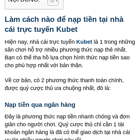
Làm cách nào để nạp tiền tại nhà
cái trực tuyến
Kubet
Hiện nay, nhà cái trực tuyến
Kubet
là 1 trong những
sân chơi hỗ trợ nhiều phương thức nạp thẻ nhất.
Bạn có thể tha hồ lựa chọn hình thức nạp tiền sao
cho phù hợp nhất với bản thân.
Về cơ bản, có 2 phương thức thanh toán chính,
được quý cược thủ ưa chuộng nhất, đó là:
Nạp tiền qua ngân hàng
Đây là phương thức nạp tiền nhanh chóng và đơn
giản cho người chơi. Quý cược thủ chỉ cần 1 tài
khoản ngân hàng là đã có thể giao dịch tại nhà cái
uy tín nhiều người chơi này rồi.