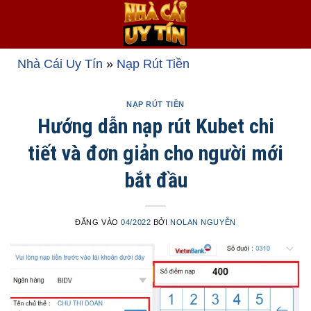
Bỏ
qua
nội
dung
Nhà Cái Uy Tín
»
Nạp Rút Tiền
NẠP RÚT TIỀN
Hướng dẫn nạp rút Kubet chi
tiết và đơn giản cho người mới
bắt đầu
ĐĂNG VÀO
04/2022
BỞI
NOLAN NGUYỄN