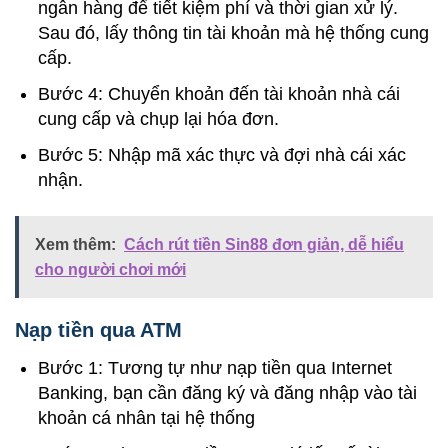
ngân hàng để tiết kiệm phí và thời gian xử lý.
Sau đó, lấy thông tin tài khoản mà hệ thống cung
cấp.
Bước 4: Chuyển khoản đến tài khoản nhà cái
cung cấp và chụp lại hóa đơn.
Bước 5: Nhập mã xác thực và đợi nhà cái xác
nhận.
Xem thêm:
Cách rút tiền Sin88 đơn giản, dễ hiểu
cho người chơi mới
Nạp tiền qua ATM
Bước 1: Tương tự như nạp tiền qua Internet
Banking, bạn cần đăng ký và đăng nhập vào tài
khoản cá nhân tại hệ thống