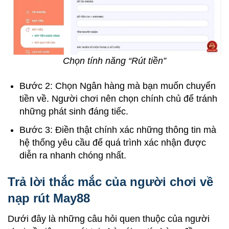
Chọn tính năng “Rút tiền”
Bước 2: Chọn Ngân hàng mà bạn muốn chuyển
tiền về. Người chơi nên chọn chính chủ để tránh
những phát sinh đáng tiếc.
Bước 3: Điền thật chính xác những thông tin mà
hệ thống yêu cầu để quá trình xác nhận được
diễn ra nhanh chóng nhất.
Trả lời thắc mắc của người chơi về
nạp rút May88
Dưới đây là những câu hỏi quen thuộc của người