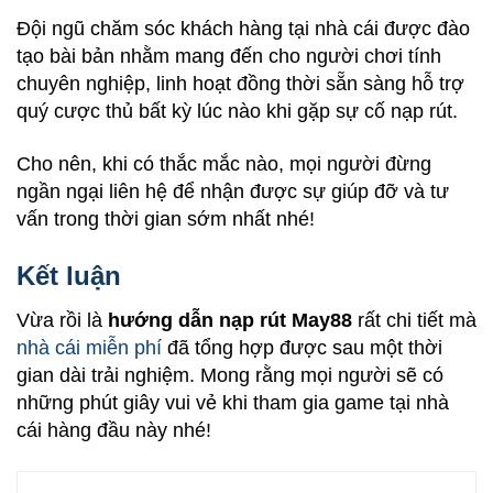
Đội ngũ chăm sóc khách hàng tại nhà cái được đào
tạo bài bản nhằm mang đến cho người chơi tính
chuyên nghiệp, linh hoạt đồng thời sẵn sàng hỗ trợ
quý cược thủ bất kỳ lúc nào khi gặp sự cố nạp rút.
Cho nên, khi có thắc mắc nào, mọi người đừng
ngần ngại liên hệ để nhận được sự giúp đỡ và tư
vấn trong thời gian sớm nhất nhé!
Kết luận
Vừa rồi là
hướng dẫn nạp rút May88
rất chi tiết mà
nhà cái miễn phí
đã tổng hợp được sau một thời
gian dài trải nghiệm. Mong rằng mọi người sẽ có
những phút giây vui vẻ khi tham gia game tại nhà
cái hàng đầu này nhé!