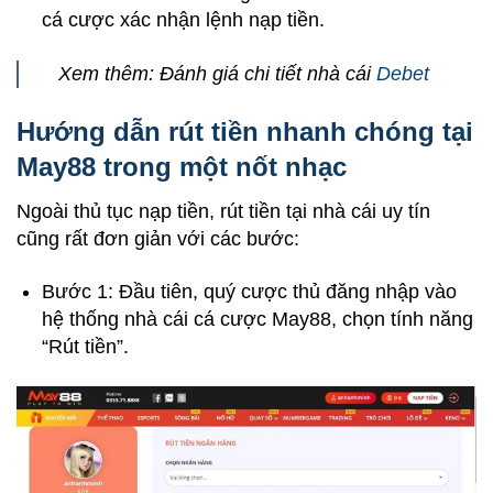
cá cược xác nhận lệnh nạp tiền.
Xem thêm: Đánh giá chi tiết nhà cái
Debet
Hướng dẫn rút tiền nhanh chóng tại
May88 trong một nốt nhạc
Ngoài thủ tục nạp tiền, rút tiền tại nhà cái uy tín
cũng rất đơn giản với các bước:
Bước 1: Đầu tiên, quý cược thủ đăng nhập vào
hệ thống nhà cái cá cược May88, chọn tính năng
“Rút tiền”.