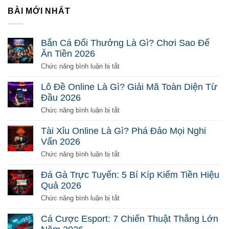
BÀI MỚI NHẤT
Bắn Cá Đổi Thưởng Là Gì? Chơi Sao Để
Ăn Tiền 2026
ở
Chức năng bình luận bị tắt
Bắn
Cá
Lô Đề Online Là Gì? Giải Mã Toàn Diện Từ
Đổi
Đầu 2026
Thưởng
Là
ở
Chức năng bình luận bị tắt
Gì?
Lô
Chơi
Đề
Tài Xỉu Online Là Gì? Phá Đảo Mọi Nghi
Sao
Online
Vấn 2026
Để
Là
Ăn
Gì?
ở
Chức năng bình luận bị tắt
Tiền
Giải
Tài
2026
Mã
Xỉu
Đá Gà Trực Tuyến: 5 Bí Kíp Kiếm Tiền Hiệu
Toàn
Online
Quả 2026
Diện
Là
Từ
Gì?
ở
Chức năng bình luận bị tắt
Đầu
Phá
Đá
2026
Đảo
Gà
Cá Cược Esport: 7 Chiến Thuật Thắng Lớn
Mọi
Trực