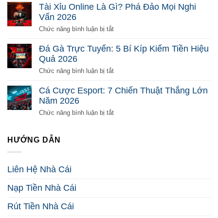
Chơi
Đề
Tài Xỉu Online Là Gì? Phá Đảo Mọi Nghi
Sao
Online
Vấn 2026
Để
Là
Ăn
Gì?
ở
Chức năng bình luận bị tắt
Tiền
Giải
Tài
2026
Mã
Xỉu
Đá Gà Trực Tuyến: 5 Bí Kíp Kiếm Tiền Hiệu
Toàn
Online
Quả 2026
Diện
Là
Từ
Gì?
ở
Chức năng bình luận bị tắt
Đầu
Phá
Đá
2026
Đảo
Gà
Cá Cược Esport: 7 Chiến Thuật Thắng Lớn
Mọi
Trực
Năm 2026
Nghi
Tuyến:
Vấn
5
ở
Chức năng bình luận bị tắt
2026
Bí
Cá
Kíp
Cược
Kiếm
Esport:
HƯỚNG DẪN
Tiền
7
Hiệu
Chiến
Quả
Thuật
Liên Hệ Nhà Cái
2026
Thắng
Lớn
Nạp Tiền Nhà Cái
Năm
2026
Rút Tiền Nhà Cái