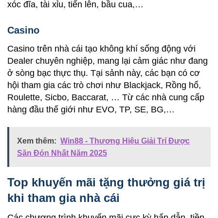
xóc đĩa, tài xỉu, tiến lên, bầu cua,…
Casino
Casino trên nhà cái tạo không khí sống động với
Dealer chuyên nghiệp, mang lại cảm giác như đang
ở sòng bạc thực thụ. Tại sảnh này, các bạn có cơ
hội tham gia các trò chơi như Blackjack, Rồng hổ,
Roulette, Sicbo, Baccarat, … Từ các nhà cung cấp
hàng đầu thế giới như EVO, TP, SE, BG,…
Xem thêm:
Win88 - Thương Hiệu Giải Trí Được
Săn Đón Nhất Năm 2025
Top khuyến mãi tặng thưởng giá trị
khi tham gia nhà cái
Các chương trình khuyến mãi cực kỳ hấp dẫn, tiền