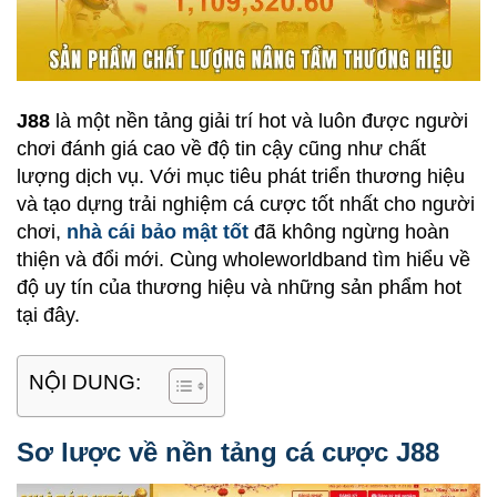
J88
là một nền tảng giải trí hot và luôn được người
chơi đánh giá cao về độ tin cậy cũng như chất
lượng dịch vụ. Với mục tiêu phát triển thương hiệu
và tạo dựng trải nghiệm cá cược tốt nhất cho người
chơi,
nhà cái bảo mật tốt
đã không ngừng hoàn
thiện và đổi mới. Cùng wholeworldband tìm hiểu về
độ uy tín của thương hiệu và những sản phẩm hot
tại đây.
NỘI DUNG:
Sơ lược về nền tảng cá cược J88