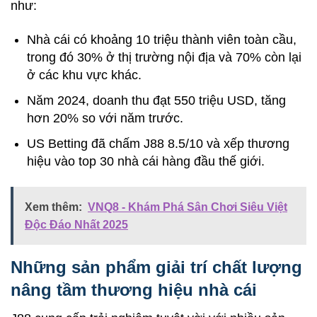
như:
Nhà cái có khoảng 10 triệu thành viên toàn cầu,
trong đó 30% ở thị trường nội địa và 70% còn lại
ở các khu vực khác.
Năm 2024, doanh thu đạt 550 triệu USD, tăng
hơn 20% so với năm trước.
US Betting đã chấm J88 8.5/10 và xếp thương
hiệu vào top 30 nhà cái hàng đầu thế giới.
Xem thêm:
VNQ8 - Khám Phá Sân Chơi Siêu Việt
Độc Đáo Nhất 2025
Những sản phẩm giải trí chất lượng
nâng tầm thương hiệu nhà cái