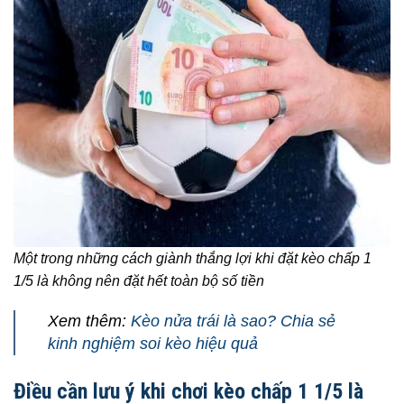
Một trong những cách giành thắng lợi khi đặt kèo chấp 1
1/5 là không nên đặt hết toàn bộ số tiền
Xem thêm:
Kèo nửa trái là sao? Chia sẻ
kinh nghiệm soi kèo hiệu quả
Điều cần lưu ý khi chơi kèo chấp 1 1/5 là