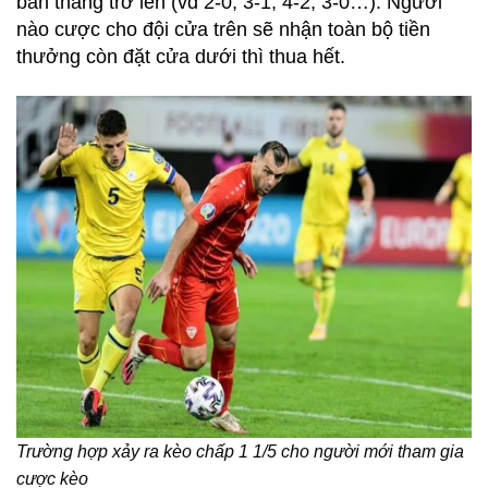
bàn thắng trở lên (vd 2-0; 3-1; 4-2; 3-0…). Người
nào cược cho đội cửa trên sẽ nhận toàn bộ tiền
thưởng còn đặt cửa dưới thì thua hết.
Trường hợp xảy ra kèo chấp 1 1/5 cho người mới tham gia
cược kèo