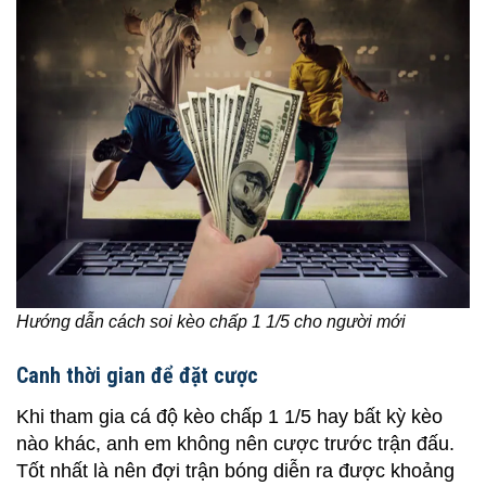
Hướng dẫn cách soi kèo chấp 1 1/5 cho người mới
Canh thời gian để đặt cược
Khi tham gia cá độ kèo chấp 1 1/5 hay bất kỳ kèo
nào khác, anh em không nên cược trước trận đấu.
Tốt nhất là nên đợi trận bóng diễn ra được khoảng