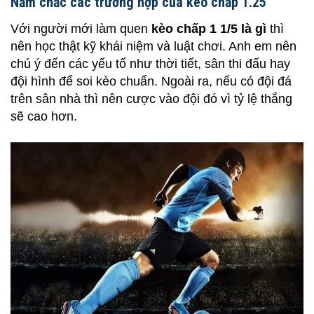
Nắm chắc các trường hợp của kèo chấp 1.25
Với người mới làm quen
kèo chấp
1 1/5 là gì
thì
nên học thật kỹ khái niệm và luật chơi. Anh em nên
chú ý đến các yếu tố như thời tiết, sân thi đấu hay
đội hình để soi kèo chuẩn. Ngoài ra, nếu có đội đá
trên sân nhà thì nên cược vào đội đó vì tỷ lệ thắng
sẽ cao hơn.