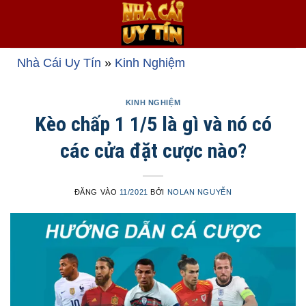
Bỏ
qua
nội
dung
Nhà Cái Uy Tín
»
Kinh Nghiệm
KINH NGHIỆM
Kèo chấp 1 1/5 là gì và nó có
các cửa đặt cược nào?
ĐĂNG VÀO
11/2021
BỞI
NOLAN NGUYỄN