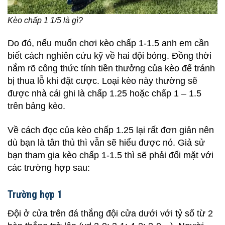
Kèo chấp 1 1/5 là gì?
Do đó, nếu muốn chơi kèo chấp 1-1.5 anh em cần
biết cách nghiên cứu kỹ về hai đội bóng. Đồng thời
nắm rõ công thức tính tiền thưởng của kèo để tránh
bị thua lỗ khi đặt cược. Loại kèo này thường sẽ
được nhà cái ghi là chấp 1.25 hoặc chấp 1 – 1.5
trên bảng kèo.
Về cách đọc của kèo chấp 1.25 lại rất đơn giản nên
dù bạn là tân thủ thì vẫn sẽ hiểu được nó. Giả sử
bạn tham gia kèo chấp 1-1.5 thì sẽ phải đối mặt với
các trường hợp sau:
Trường hợp 1
Đội ở cửa trên đá thắng đội cửa dưới với tỷ số từ 2