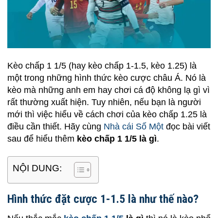
Kèo chấp 1 1/5 (hay kèo chấp 1-1.5, kèo 1.25) là
một trong những hình thức kèo cược châu Á. Nó là
kèo mà những anh em hay chơi cá độ không lạ gì vì
rất thường xuất hiện. Tuy nhiên, nếu bạn là người
mới thì việc hiểu về cách chơi của kèo chấp 1.25 là
điều cần thiết. Hãy cùng
Nhà cái Số Một
đọc bài viết
sau để hiểu thêm
kèo chấp
1 1/5 là gì
.
NỘI DUNG:
Hình thức đặt cược 1-1.5 là như thế nào?