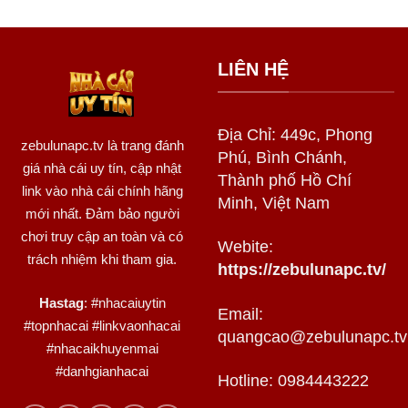
LIÊN HỆ
Địa Chỉ: 449c, Phong
zebulunapc.tv
là trang đánh
Phú, Bình Chánh,
giá nhà cái uy tín, cập nhật
Thành phố Hồ Chí
link vào nhà cái chính hãng
Minh, Việt Nam
mới nhất. Đảm bảo người
chơi truy cập an toàn và có
Webite:
trách nhiệm khi tham gia.
https://zebulunapc.tv/
Hastag
: #nhacaiuytin
Email:
#topnhacai #linkvaonhacai
quangcao@zebulunapc.tv
#nhacaikhuyenmai
#danhgianhacai
Hotline: 0984443222