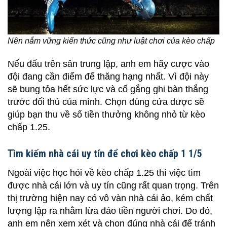
Nên nắm vững kiến thức cũng như luật chơi của kèo chấp
Nếu đấu trên sân trung lập, anh em hãy cược vào
đội đang cần điểm để thăng hạng nhất. Vì đội này
sẽ bung tỏa hết sức lực và cố gắng ghi bàn thắng
trước đối thủ của mình. Chọn đúng cửa dược sẽ
giúp bạn thu về số tiền thưởng không nhỏ từ kèo
chấp 1.25.
Tìm kiếm nhà cái uy tín để chơi kèo chấp 1 1/5
Ngoài việc học hỏi về kèo chấp 1.25 thì việc tìm
được nhà cái lớn và uy tín cũng rất quan trọng. Trên
thị trường hiện nay có vô vàn nhà cái ảo, kém chất
lượng lập ra nhằm lừa đảo tiền người chơi. Do đó,
anh em nên xem xét và chọn đúng nhà cái để tránh