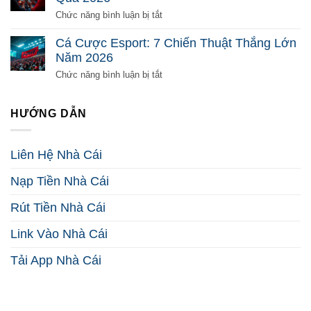
Diện
Là
Từ
Gì?
ở
Chức năng bình luận bị tắt
Đầu
Phá
Đá
2026
Đảo
Gà
Cá Cược Esport: 7 Chiến Thuật Thắng Lớn
Mọi
Trực
Năm 2026
Nghi
Tuyến:
Vấn
5
ở
Chức năng bình luận bị tắt
2026
Bí
Cá
Kíp
Cược
Kiếm
Esport:
HƯỚNG DẪN
Tiền
7
Hiệu
Chiến
Quả
Thuật
Liên Hệ Nhà Cái
2026
Thắng
Lớn
Nạp Tiền Nhà Cái
Năm
2026
Rút Tiền Nhà Cái
Link Vào Nhà Cái
Tải App Nhà Cái