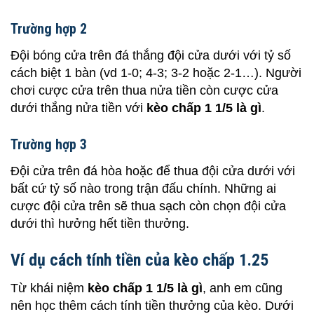
Trường hợp 2
Đội bóng cửa trên đá thắng đội cửa dưới với tỷ số
cách biệt 1 bàn (vd 1-0; 4-3; 3-2 hoặc 2-1…). Người
chơi cược cửa trên thua nửa tiền còn cược cửa
dưới thắng nửa tiền với
kèo chấp 1 1/5 là gì
.
Trường hợp 3
Đội cửa trên đá hòa hoặc để thua đội cửa dưới với
bất cứ tỷ số nào trong trận đấu chính. Những ai
cược đội cửa trên sẽ thua sạch còn chọn đội cửa
dưới thì hưởng hết tiền thưởng.
Ví dụ cách tính tiền của kèo chấp 1.25
Từ khái niệm
kèo chấp 1 1/5 là gì
, anh em cũng
nên học thêm cách tính tiền thưởng của kèo. Dưới