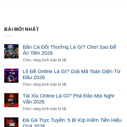
BÀI MỚI NHẤT
Bắn Cá Đổi Thưởng Là Gì? Chơi Sao Để
Ăn Tiền 2026
ở
Chức năng bình luận bị tắt
Bắn
Cá
Lô Đề Online Là Gì? Giải Mã Toàn Diện Từ
Đổi
Đầu 2026
Thưởng
Là
ở
Chức năng bình luận bị tắt
Gì?
Lô
Chơi
Đề
Tài Xỉu Online Là Gì? Phá Đảo Mọi Nghi
Sao
Online
Vấn 2026
Để
Là
Ăn
Gì?
ở
Chức năng bình luận bị tắt
Tiền
Giải
Tài
2026
Mã
Xỉu
Đá Gà Trực Tuyến: 5 Bí Kíp Kiếm Tiền Hiệu
Toàn
Online
Quả 2026