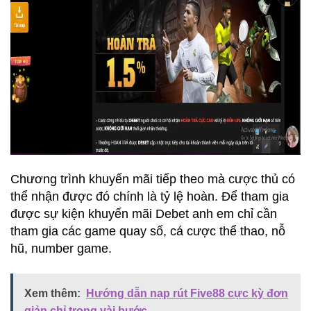
Chương trình khuyến mãi tiếp theo mà cược thủ có
thể nhận được đó chính là tỷ lệ hoàn. Để tham gia
được sự kiện
khuyến mãi Debet
anh em chỉ cần
tham gia các game quay số, cá cược thể thao, nỗ
hũ, number game.
Xem thêm:
Hướng dẫn nạp rút Five88 cực kỳ đơn
giản chỉ trong vài bước