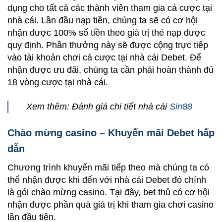
dụng cho tất cả các thành viên tham gia cá cược tại
nhà cái. Lần đầu nạp tiền, chúng ta sẽ có cơ hội
nhận được 100% số tiền theo giá trị thẻ nạp được
quy định. Phần thưởng này sẽ được cộng trực tiếp
vào tài khoản chơi cá cược tại nhà cái Debet. Để
nhận được ưu đãi, chúng ta cần phải hoàn thành đủ
18 vòng cược tại nhà cái.
Xem thêm: Đánh giá chi tiết nhà cái
Sin88
Chào mừng casino – Khuyến mãi Debet hấp
dẫn
Chương trình khuyến mãi tiếp theo mà chúng ta có
thể nhận được khi đến với nhà cái Debet đó chính
là gói chào mừng casino. Tại đây, bet thủ có cơ hội
nhận được phần quà giá trị khi tham gia chơi casino
lần đầu tiên.