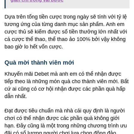
Dựa trên tổng tiền cược trong ngày sẽ tính với tỷ lệ
tương ứng của từng danh mục sản phẩm. Anh em
cược thủ sẽ kiếm được số tiền thưởng lớn nhất với
cá cược thể thao, thể thao ảo 100% bởi vậy không
bao giờ lo hết vốn cược.
Quà mời thành viên mới
Khuyến mãi Debet
mà anh em có thể nhận được
tiếp theo là những món quà cho thành viên mới. Bất
cứ ai cũng có cơ hội nhận được các phần quà hấp
dẫn nhất.
Đạt được tiêu chuẩn mà nhà cái quy định là người
chơi có thể nhận được các phần quà không giới
hạn. Đây cũng là một trong những chương trình ưu
đãi có số lượng người chơi lựa chọn đông đảo.