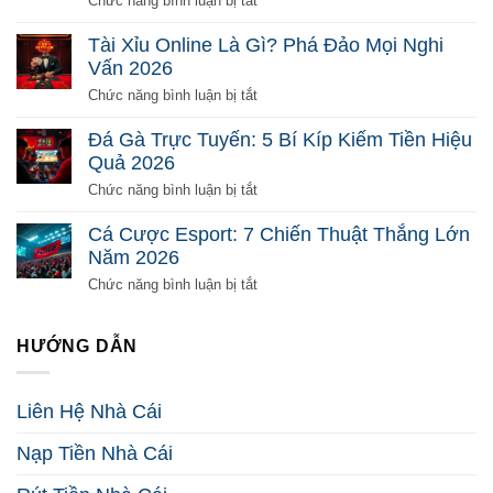
Chức năng bình luận bị tắt
Gì?
Lô
Chơi
Đề
Tài Xỉu Online Là Gì? Phá Đảo Mọi Nghi
Sao
Online
Vấn 2026
Để
Là
Ăn
Gì?
ở
Chức năng bình luận bị tắt
Tiền
Giải
Tài
2026
Mã
Xỉu
Đá Gà Trực Tuyến: 5 Bí Kíp Kiếm Tiền Hiệu
Toàn
Online
Quả 2026
Diện
Là
Từ
Gì?
ở
Chức năng bình luận bị tắt
Đầu
Phá
Đá
2026
Đảo
Gà
Cá Cược Esport: 7 Chiến Thuật Thắng Lớn
Mọi
Trực
Năm 2026
Nghi
Tuyến:
Vấn
5
ở
Chức năng bình luận bị tắt
2026
Bí
Cá
Kíp
Cược
Kiếm
Esport:
HƯỚNG DẪN
Tiền
7
Hiệu
Chiến
Quả
Thuật
Liên Hệ Nhà Cái
2026
Thắng
Lớn
Nạp Tiền Nhà Cái
Năm
2026