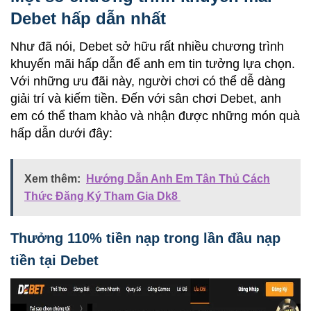
Debet hấp dẫn nhất
Như đã nói, Debet sở hữu rất nhiều chương trình
khuyến mãi hấp dẫn để anh em tin tưởng lựa chọn.
Với những ưu đãi này, người chơi có thể dễ dàng
giải trí và kiếm tiền. Đến với sân chơi Debet, anh
em có thể tham khảo và nhận được những món quà
hấp dẫn dưới đây:
Xem thêm:
Hướng Dẫn Anh Em Tân Thủ Cách
Thức Đăng Ký Tham Gia Dk8
Thưởng 110% tiền nạp trong lần đầu nạp
tiền tại Debet