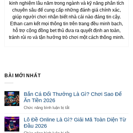
kinh nghiệm lâu năm trong ngành và kỹ năng phân tích
chuyên sâu để cung cấp những đánh giá chính xác,
giúp người chơi nhận biết nhà cái nào đáng tin cậy.
Ethan cam kết mọi thông tin trên trang đều minh bạch,
hỗ trợ cộng đồng bet thủ đưa ra quyết định an toàn,
tránh rủi ro và tận hưởng trò chơi một cách thông minh.
BÀI MỚI NHẤT
Bắn Cá Đổi Thưởng Là Gì? Chơi Sao Để
Ăn Tiền 2026
ở
Chức năng bình luận bị tắt
Bắn
Cá
Lô Đề Online Là Gì? Giải Mã Toàn Diện Từ
Đổi
Đầu 2026
Thưởng
Là
ở