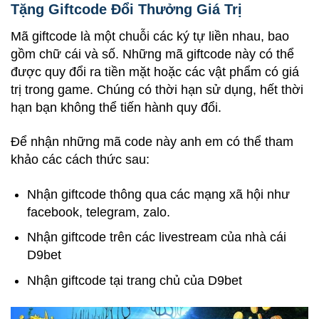
Tặng Giftcode Đổi Thưởng Giá Trị
Mã giftcode là một chuỗi các ký tự liền nhau, bao
gồm chữ cái và số. Những mã giftcode này có thể
được quy đổi ra tiền mặt hoặc các vật phẩm có giá
trị trong game. Chúng có thời hạn sử dụng, hết thời
hạn bạn không thể tiến hành quy đổi.
Để nhận những mã code này anh em có thể tham
khảo các cách thức sau:
Nhận giftcode thông qua các mạng xã hội như
facebook, telegram, zalo.
Nhận giftcode trên các livestream của nhà cái
D9bet
Nhận giftcode tại trang chủ của D9bet