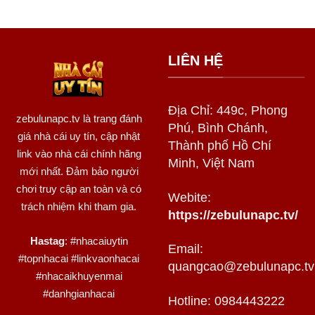
LIÊN HỆ
Địa Chỉ: 449c, Phong
zebulunapc.tv
là trang đánh
Phú, Bình Chánh,
giá nhà cái uy tín, cập nhật
Thành phố Hồ Chí
link vào nhà cái chính hãng
Minh, Việt Nam
mới nhất. Đảm bảo người
chơi truy cập an toàn và có
Webite:
trách nhiệm khi tham gia.
https://zebulunapc.tv/
Hastag
: #nhacaiuytin
Email:
#topnhacai #linkvaonhacai
quangcao@zebulunapc.tv
#nhacaikhuyenmai
#danhgianhacai
Hotline: 0984443222