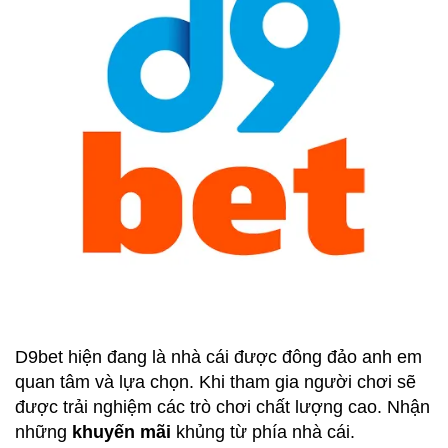
D9bet hiện đang là nhà cái được đông đảo anh em
quan tâm và lựa chọn. Khi tham gia người chơi sẽ
được trải nghiệm các trò chơi chất lượng cao. Nhận
những
khuyến mãi
khủng từ phía nhà cái.