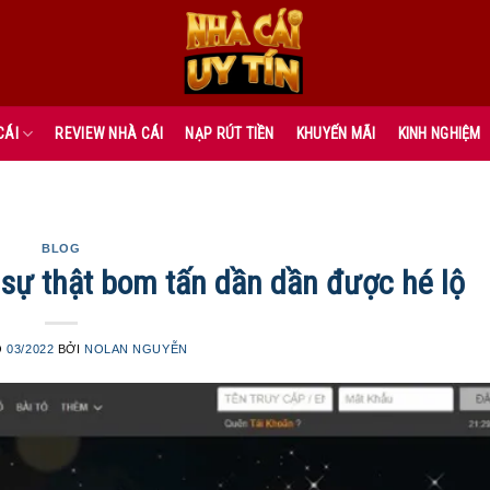
CÁI
REVIEW NHÀ CÁI
NẠP RÚT TIỀN
KHUYẾN MÃI
KINH NGHIỆM
BLOG
sự thật bom tấn dần dần được hé lộ
O
03/2022
BỞI
NOLAN NGUYỄN