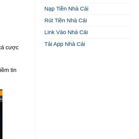
Lớn
Nạp Tiền Nhà Cái
Năm
2026
Rút Tiền Nhà Cái
Link Vào Nhà Cái
Tải App Nhà Cái
 cá cược
iềm tin