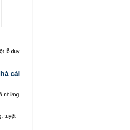
ột lỗ duy
hà cái
cả những
, tuyệt