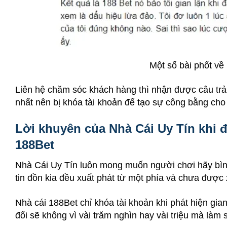
Một số bài phốt về
Liên hệ chăm sóc khách hàng thì nhận được câu trả l
nhất nên bị khóa tài khoản để tạo sự công bằng cho 
Lời khuyên của
Nhà Cái Uy Tín
khi đ
188Bet
Nhà Cái Uy Tín luôn mong muốn người chơi hãy bình 
tin đồn kia đều xuất phát từ một phía và chưa được 
Nhà cái 188Bet chỉ khóa tài khoản khi phát hiện gian
đối sẽ không vì vài trăm nghìn hay vài triệu mà làm s