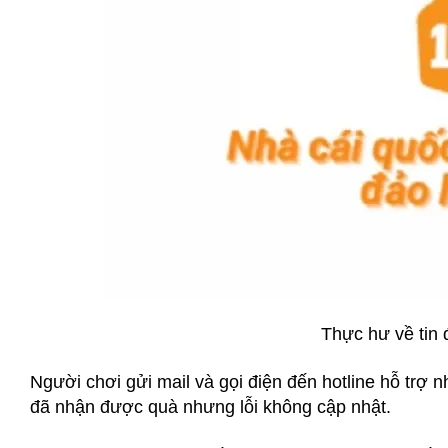
Thực hư về tin 
Người chơi gửi mail và gọi điện đến hotline hỗ trợ
đã nhận được quà nhưng lỗi không cập nhật.