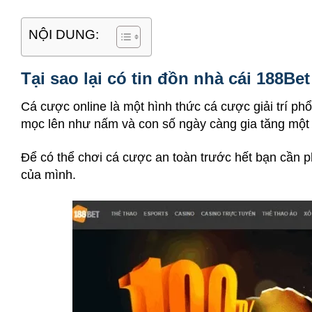
NỘI DUNG:
Tại sao lại có tin đồn nhà cái 188Be
Cá cược online là một hình thức cá cược giải trí ph
mọc lên như nấm và con số ngày càng gia tăng một
Để có thể chơi cá cược an toàn trước hết bạn cần ph
của mình.