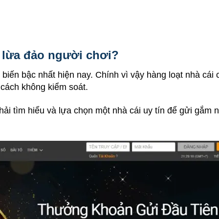
t lừa đảo người chơi?
ổ biến bậc nhất hiện nay. Chính vì vậy hàng loạt nhà cái
 cách không kiểm soát.
ải tìm hiểu và lựa chọn một nhà cái uy tín để gửi gắm n