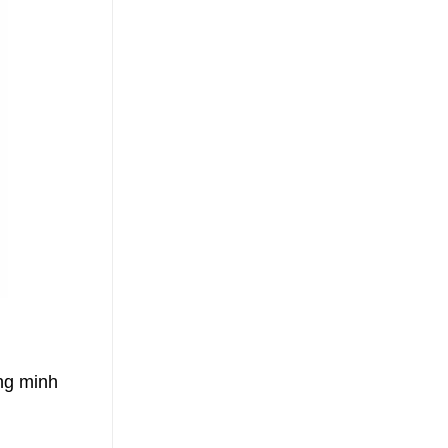
ng minh