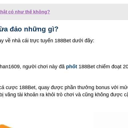
 thật có như thế không?
 lừa đảo những gì?
y về nhà cái trực tuyến 188Bet dưới đây:
uhan1609, người chơi này đã
phốt
188Bet chiếm đoạt 2
i cá cược 188Bet, quay được phần thưởng bonus với mứ
bị văng tài khoản ra khỏi trò chơi và cũng không được c