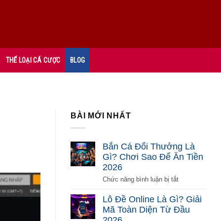
THỂ LOẠI CÁ CƯỢC
BLOG
BÀI MỚI NHẤT
Bắn Cá Đổi Thưởng Là
Gì? Chơi Sao Để Ăn Tiền
2026
ở
Chức năng bình luận bị tắt
Bắn
Cá
Lô Đề Online Là Gì? Giải
Đổi
Mã Toàn Diện Từ Đầu
Thưởng
2026
Là