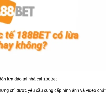
đồn lừa đảo tại nhà cái 188Bet
 nhưng chỉ được yêu cầu cung cấp hình ảnh và video chứ