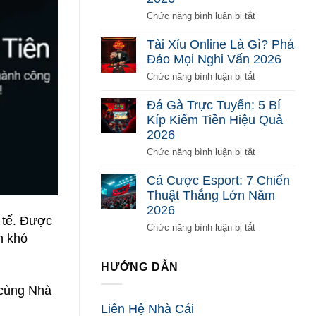
Gì?
ở
Chức năng bình luận bị tắt
Chơi
Lô
Sao
Đề
Tài Xỉu Online Là Gì? Phá
Để
Online
Đảo Mọi Nghi Vấn 2026
Ăn
Là
Tiền
Gì?
ở
Chức năng bình luận bị tắt
2026
Giải
Tài
Mã
Xỉu
Đá Gà Trực Tuyến: 5 Bí
Toàn
Online
Kíp Kiếm Tiền Hiệu Quả
Diện
Là
2026
Từ
Gì?
Đầu
Phá
ở
Chức năng bình luận bị tắt
2026
Đảo
Đá
Mọi
Gà
Cá Cược Esport: 7 Chiến
Nghi
Trực
Thuật Thắng Lớn Năm
Vấn
Tuyến:
2026
2026
5
 tế. Được
Bí
ở
Chức năng bình luận bị tắt
Kíp
n khó
Cá
Kiếm
Cược
Tiền
Esport:
HƯỚNG DẪN
Hiệu
7
Quả
Chiến
 cùng Nhà
2026
Thuật
Liên Hệ Nhà Cái
Thắng