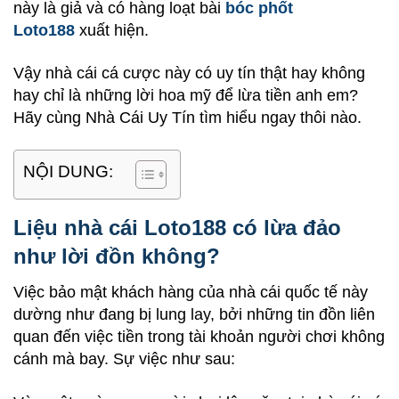
này là giả và có hàng loạt bài
bóc phốt
Loto188
xuất hiện.
Vậy nhà cái cá cược này có uy tín thật hay không
hay chỉ là những lời hoa mỹ để lừa tiền anh em?
Hãy cùng Nhà Cái Uy Tín tìm hiểu ngay thôi nào.
NỘI DUNG:
Liệu nhà cái Loto188 có lừa đảo
như lời đồn không?
Việc bảo mật khách hàng của nhà cái quốc tế này
dường như đang bị lung lay, bởi những tin đồn liên
quan đến việc tiền trong tài khoản người chơi không
cánh mà bay. Sự việc như sau: