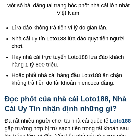
Một số bài đăng tại trang bóc phốt nhà cái lớn nhất
Việt Nam
Lừa đảo không trả tiền vì lý do gian lận.
Nhà cái uy tín Loto188 lừa đảo quỵt tiền người
chơi.
Hay nhà cái trực tuyến Loto188 lừa đảo khách
hàng 1 tỷ 800 triệu.
Hoặc phốt nhà cái hàng đầu Loto188 ăn chặn
không trả tiền do tài khoản hiencoca đăng.
Đọc phốt của nhà cái Loto188, Nhà
Cái Uy Tín nhận định những gì?
Đã rất nhiều người chơi tại nhà cái quốc tế
Loto188
gặp trường hợp bị trừ sạch tiền trong tài khoản sau
khi trúng lớn tại đây. Vậy
liệu nhà cái cá cược này