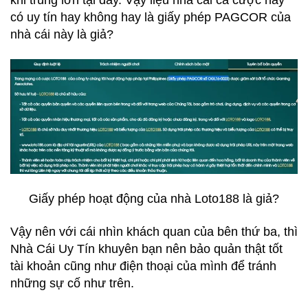
có uy tín hay không hay là giấy phép PAGCOR của
nhà cái này là giả?
Giấy phép hoạt động của nhà Loto188 là giả?
Vậy nên với cái nhìn khách quan của bên thứ ba, thì
Nhà Cái Uy Tín khuyên bạn nên bảo quản thật tốt
tài khoản cũng như điện thoại của mình để tránh
những sự cố như trên.