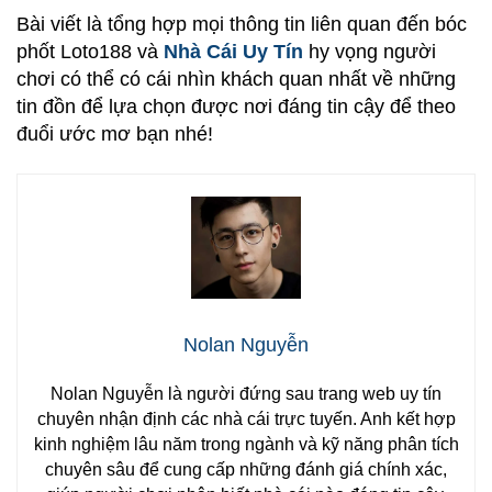
Bài viết là tổng hợp mọi thông tin liên quan đến
bóc
phốt Loto188
và
Nhà Cái Uy Tín
hy vọng người
chơi có thể có cái nhìn khách quan nhất về những
tin đồn để lựa chọn được nơi đáng tin cậy để theo
đuổi ước mơ bạn nhé!
Nolan Nguyễn
Nolan Nguyễn là người đứng sau trang web uy tín
chuyên nhận định các nhà cái trực tuyến. Anh kết hợp
kinh nghiệm lâu năm trong ngành và kỹ năng phân tích
chuyên sâu để cung cấp những đánh giá chính xác,