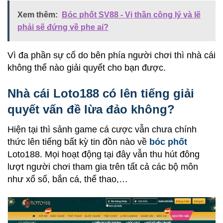
Xem thêm:
Bóc phốt SV88 - Vị thần công lý và lẽ
phải sẽ đứng về phe ai?
Vì đa phần sự cố do bên phía người chơi thì nhà cái
không thể nào giải quyết cho bạn được.
Nhà cái Loto188 có lên tiếng giải
quyết vấn đề lừa đảo không?
Hiện tại thì sảnh game cá cược vẫn chưa chính
thức lên tiếng bất kỳ tin đồn nào về
bóc phốt
Loto188
. Mọi hoạt động tại đây vẫn thu hút đông
lượt người chơi tham gia trên tất cả các bộ môn
như xổ số, bắn cá, thể thao,…