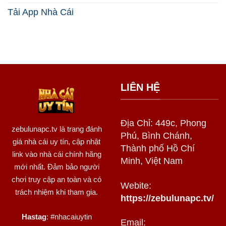
Tải App Nhà Cái
LIÊN HỆ
Địa Chỉ: 449c, Phong
zebulunapc.tv
là trang đánh
Phú, Bình Chánh,
giá nhà cái uy tín, cập nhật
Thành phố Hồ Chí
link vào nhà cái chính hãng
Minh, Việt Nam
mới nhất. Đảm bảo người
chơi truy cập an toàn và có
Webite:
trách nhiệm khi tham gia.
https://zebulunapc.tv/
Hastag
: #nhacaiuytin
Email: