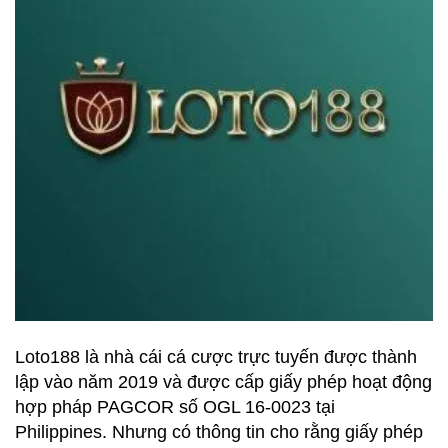
Loto188 là nhà cái cá cược trực tuyến được thành
lập vào năm 2019 và được cấp giấy phép hoạt động
hợp pháp PAGCOR số OGL 16-0023
tại
Philippines.
Nhưng có thông tin cho rằng giấy phép