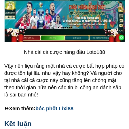
Nhà cái cá cược hàng đầu Loto188
Vậy nên liệu rằng một nhà cá cược bất hợp pháp có
được tồn tại lâu như vậy hay không? Và người chơi
tại nhà cái cá cược này cũng tăng lên chóng mặt
theo thời gian nữa nên các tin bị công an đánh sập
là sai bạn nhé!
⏩Xem thêm:
bóc phốt
Lixi88
Kết luận