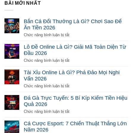
BÀI MỚI NHẤT
Bắn Cá Đổi Thưởng Là Gì? Chơi Sao Để
Ăn Tiền 2026
ở
Chức năng bình luận bị tắt
Bắn
Cá
Lô Đề Online Là Gì? Giải Mã Toàn Diện Từ
Đổi
Đầu 2026
Thưởng
Là
ở
Chức năng bình luận bị tắt
Gì?
Lô
Chơi
Đề
Tài Xỉu Online Là Gì? Phá Đảo Mọi Nghi
Sao
Online
Vấn 2026
Để
Là
Ăn
Gì?
ở
Chức năng bình luận bị tắt
Tiền
Giải
Tài
2026
Mã
Xỉu
Đá Gà Trực Tuyến: 5 Bí Kíp Kiếm Tiền Hiệu
Toàn
Online
Quả 2026
Diện
Là
Từ
Gì?
ở
Chức năng bình luận bị tắt
Đầu
Phá
Đá
2026
Đảo
Gà
Cá Cược Esport: 7 Chiến Thuật Thắng Lớn
Mọi
Trực
Năm 2026
Nghi
Tuyến: