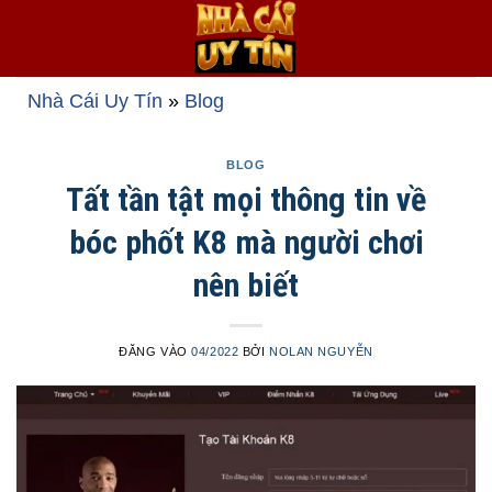
Bỏ
qua
nội
dung
Nhà Cái Uy Tín
»
Blog
BLOG
Tất tần tật mọi thông tin về
bóc phốt K8 mà người chơi
nên biết
ĐĂNG VÀO
04/2022
BỞI
NOLAN NGUYỄN