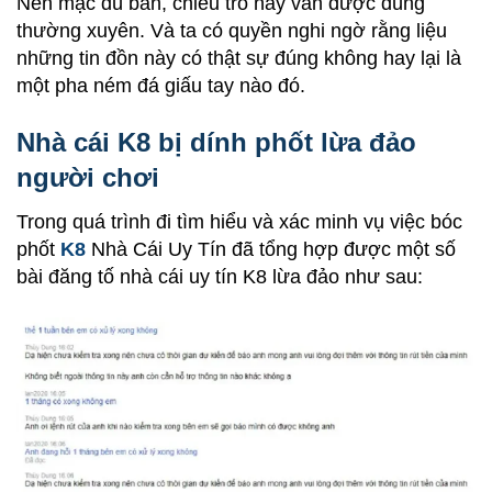
Nên mặc dù bẩn, chiêu trò này vẫn được dùng
thường xuyên. Và ta có quyền nghi ngờ rằng liệu
những tin đồn này có thật sự đúng không hay lại là
một pha ném đá giấu tay nào đó.
Nhà cái K8 bị dính phốt lừa đảo
người chơi
Trong quá trình đi tìm hiểu và xác minh vụ việc
bóc
phốt
K8
Nhà Cái Uy Tín đã tổng hợp được một số
bài đăng tố nhà cái uy tín K8 lừa đảo như sau: