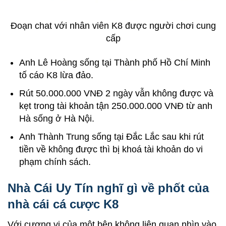
Đoạn chat với nhân viên K8 được người chơi cung
cấp
Anh Lê Hoàng sống tại Thành phố Hồ Chí Minh
tố cáo K8 lừa đảo.
Rút 50.000.000 VNĐ 2 ngày vẫn không được và
kẹt trong tài khoản tận 250.000.000 VNĐ từ anh
Hà sống ở Hà Nội.
Anh Thành Trung sống tại Đắc Lắc sau khi rút
tiền về không được thì bị khoá tài khoản do vi
phạm chính sách.
Nhà Cái Uy Tín nghĩ gì về phốt của
nhà cái cá cược K8
Với cương vị của một bên không liên quan nhìn vào