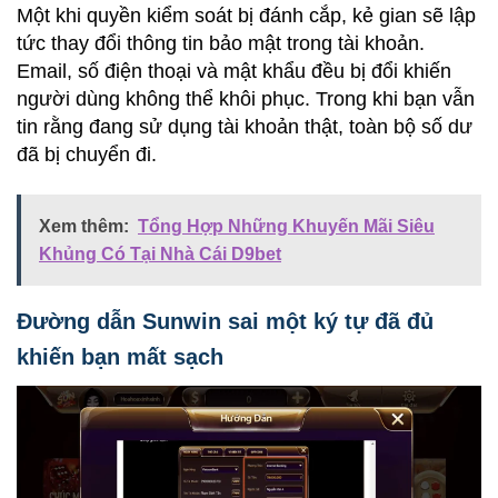
Một khi quyền kiểm soát bị đánh cắp, kẻ gian sẽ lập
tức thay đổi thông tin bảo mật trong tài khoản.
Email, số điện thoại và mật khẩu đều bị đổi khiến
người dùng không thể khôi phục. Trong khi bạn vẫn
tin rằng đang sử dụng tài khoản thật, toàn bộ số dư
đã bị chuyển đi.
Xem thêm:
Tổng Hợp Những Khuyến Mãi Siêu
Khủng Có Tại Nhà Cái D9bet
Đường dẫn Sunwin sai một ký tự đã đủ
khiến bạn mất sạch