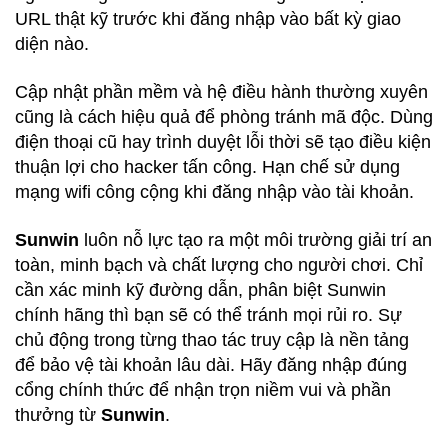
URL thật kỹ trước khi đăng nhập vào bất kỳ giao
diện nào.
Cập nhật phần mềm và hệ điều hành thường xuyên
cũng là cách hiệu quả để phòng tránh mã độc. Dùng
điện thoại cũ hay trình duyệt lỗi thời sẽ tạo điều kiện
thuận lợi cho hacker tấn công. Hạn chế sử dụng
mạng wifi công cộng khi đăng nhập vào tài khoản.
Sunwin
luôn nỗ lực tạo ra một môi trường giải trí an
toàn, minh bạch và chất lượng cho người chơi. Chỉ
cần xác minh kỹ đường dẫn, phân biệt Sunwin
chính hãng thì bạn sẽ có thể tránh mọi rủi ro. Sự
chủ động trong từng thao tác truy cập là nền tảng
để bảo vệ tài khoản lâu dài. Hãy đăng nhập đúng
cổng chính thức để nhận trọn niềm vui và phần
thưởng từ
Sunwin
.