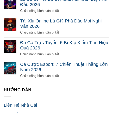
Đổi
Đầu 2026
Thưởng
Là
ở
Chức năng bình luận bị tắt
Gì?
Lô
Chơi
Đề
Tài Xỉu Online Là Gì? Phá Đảo Mọi Nghi
Sao
Online
Vấn 2026
Để
Là
Ăn
Gì?
ở
Chức năng bình luận bị tắt
Tiền
Giải
Tài
2026
Mã
Xỉu
Đá Gà Trực Tuyến: 5 Bí Kíp Kiếm Tiền Hiệu
Toàn
Online
Quả 2026
Diện
Là
Từ
Gì?
ở
Chức năng bình luận bị tắt
Đầu
Phá
Đá
2026
Đảo
Gà
Cá Cược Esport: 7 Chiến Thuật Thắng Lớn
Mọi
Trực
Năm 2026
Nghi
Tuyến:
Vấn
5
ở
Chức năng bình luận bị tắt
2026
Bí
Cá
Kíp
Cược
Kiếm
Esport:
HƯỚNG DẪN
Tiền
7
Hiệu
Chiến
Quả
Thuật
Liên Hệ Nhà Cái
2026
Thắng
Lớn