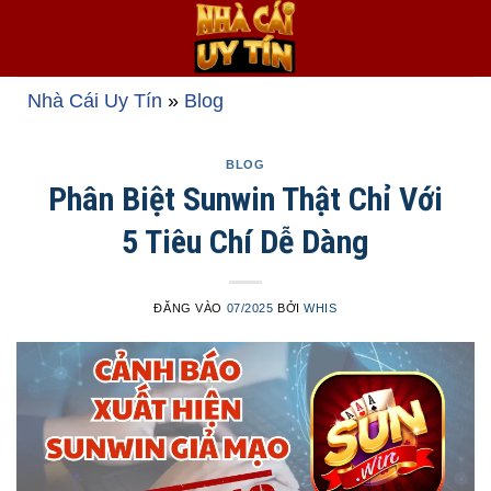
Bỏ
qua
nội
dung
Nhà Cái Uy Tín
»
Blog
BLOG
Phân Biệt Sunwin Thật Chỉ Với
5 Tiêu Chí Dễ Dàng
ĐĂNG VÀO
07/2025
BỞI
WHIS