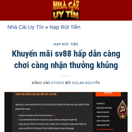
Bỏ
qua
nội
dung
Nhà Cái Uy Tín
»
Nạp Rút Tiền
NẠP RÚT TIỀN
Khuyến mãi sv88 hấp dẫn càng
chơi càng nhận thưởng khủng
ĐĂNG VÀO
07/2023
BỞI
NOLAN NGUYỄN