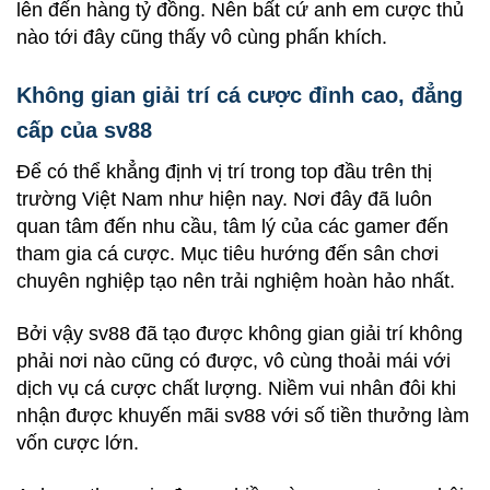
lên đến hàng tỷ đồng. Nên bất cứ anh em cược thủ
nào tới đây cũng thấy vô cùng phấn khích.
Không gian giải trí cá cược đỉnh cao, đẳng
cấp của sv88
Để có thể khẳng định vị trí trong top đầu trên thị
trường Việt Nam như hiện nay. Nơi đây đã luôn
quan tâm đến nhu cầu, tâm lý của các gamer đến
tham gia cá cược. Mục tiêu hướng đến sân chơi
chuyên nghiệp tạo nên trải nghiệm hoàn hảo nhất.
Bởi vậy sv88 đã tạo được không gian giải trí không
phải nơi nào cũng có được, vô cùng thoải mái với
dịch vụ cá cược chất lượng. Niềm vui nhân đôi khi
nhận được
khuyến mãi sv88
với số tiền thưởng làm
vốn cược lớn.