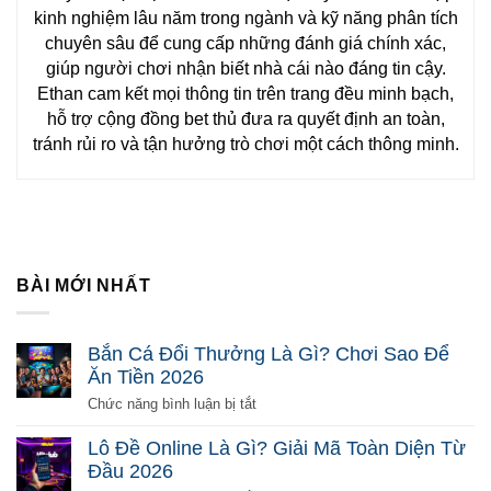
kinh nghiệm lâu năm trong ngành và kỹ năng phân tích
chuyên sâu để cung cấp những đánh giá chính xác,
giúp người chơi nhận biết nhà cái nào đáng tin cậy.
Ethan cam kết mọi thông tin trên trang đều minh bạch,
hỗ trợ cộng đồng bet thủ đưa ra quyết định an toàn,
tránh rủi ro và tận hưởng trò chơi một cách thông minh.
BÀI MỚI NHẤT
Bắn Cá Đổi Thưởng Là Gì? Chơi Sao Để
Ăn Tiền 2026
ở
Chức năng bình luận bị tắt
Bắn
Cá
Lô Đề Online Là Gì? Giải Mã Toàn Diện Từ
Đổi
Đầu 2026
Thưởng