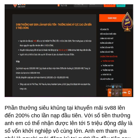
Phần thưởng siêu khủng tại
khuyến mãi sv88
lên
đến 200% cho lần nạp đầu tiên. Với số tiền thưởng
anh em có thể nhận được lên tới 5 triệu động đây là
số vốn khởi nghiệp vô cùng lớn. Anh em tham gia