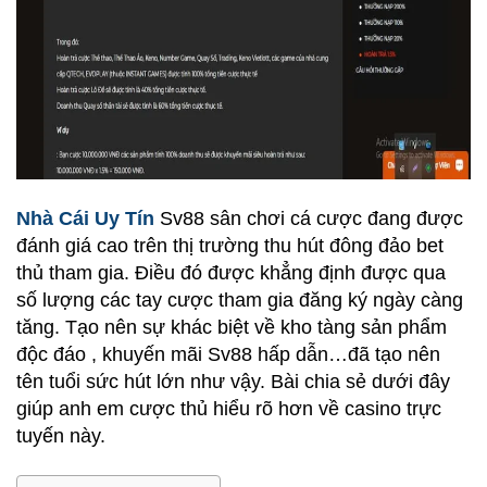
Nhà Cái Uy Tín
Sv88 sân chơi cá cược đang được
đánh giá cao trên thị trường thu hút đông đảo bet
thủ tham gia. Điều đó được khẳng định được qua
số lượng các tay cược tham gia đăng ký ngày càng
tăng. Tạo nên sự khác biệt về kho tàng sản phẩm
độc đáo , khuyến mãi Sv88 hấp dẫn…đã tạo nên
tên tuổi sức hút lớn như vậy. Bài chia sẻ dưới đây
giúp anh em cược thủ hiểu rõ hơn về casino trực
tuyến này.