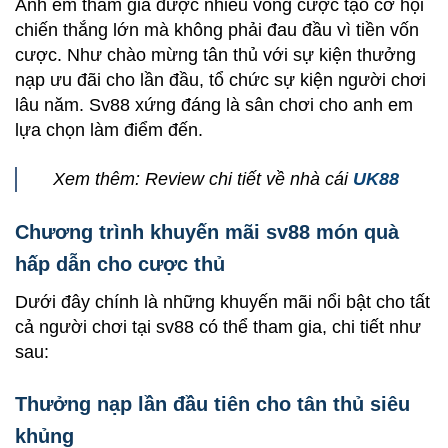
Anh em tham gia được nhiều vòng cược tạo cơ hội
chiến thắng lớn mà không phải đau đầu vì tiền vốn
cược. Như chào mừng tân thủ với sự kiện thưởng
nạp ưu đãi cho lần đầu, tổ chức sự kiện người chơi
lâu năm. Sv88 xứng đáng là sân chơi cho anh em
lựa chọn làm điểm đến.
Xem thêm: Review chi tiết về nhà cái
UK88
Chương trình khuyến mãi sv88 món quà
hấp dẫn cho cược thủ
Dưới đây chính là những khuyến mãi nổi bật cho tất
cả người chơi tại sv88 có thể tham gia, chi tiết như
sau:
Thưởng nạp lần đầu tiên cho tân thủ siêu
khủng