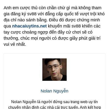
Anh em cược thủ còn chần chừ gì mà không tham
gia đăng ký sv88 với đẳng cấp quốc tế vượt trội khó
địa chỉ nào sánh bằng. Điều đó được chứng minh
qua
nhacaiuytins.net
khuyến mãi sv88
khiến các
tay cược choáng ngợp đến đây cứ chơi sẽ có
thưởng, chúc mọi người có được giây phút giải trí
vui vẻ nhất.
Nolan Nguyễn
Nolan Nguyễn là người đứng sau trang web uy tín
chuyên nhận định các nhà cái trực tuyến. Anh kết hợp