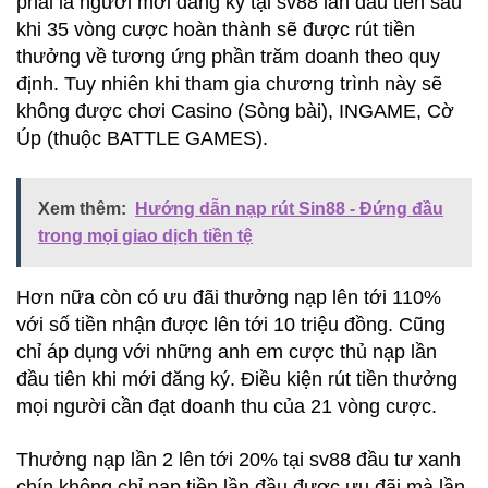
phải là người mới đăng ký tại sv88 lần đầu tiên sau
khi 35 vòng cược hoàn thành sẽ được rút tiền
thưởng về tương ứng phần trăm doanh theo quy
định. Tuy nhiên khi tham gia chương trình này sẽ
không được chơi Casino (Sòng bài), INGAME, Cờ
Úp (thuộc BATTLE GAMES).
Xem thêm:
Hướng dẫn nạp rút Sin88 - Đứng đầu
trong mọi giao dịch tiền tệ
Hơn nữa còn có ưu đãi thưởng nạp lên tới 110%
với số tiền nhận được lên tới 10 triệu đồng. Cũng
chỉ áp dụng với những anh em cược thủ nạp lần
đầu tiên khi mới đăng ký. Điều kiện rút tiền thưởng
mọi người cần đạt doanh thu của 21 vòng cược.
Thưởng nạp lần 2 lên tới 20% tại sv88 đầu tư xanh
chín không chỉ nạp tiền lần đầu được ưu đãi mà lần