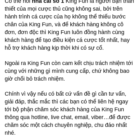
Có thể nói
nhà cái số 1
King Fun là người bạn thân
thiết của mọi cược thủ cũng không sai, bởi trên
hành trình cá cược của họ không thể thiếu bước
chân của King Fun, và để khách hàng không cô
đơn, đơn độc thì King Fun luôn đồng hành cùng
khách hàng để tạo điều kiện cá cược tốt nhất, hay
hỗ trợ khách hàng kịp thời khi có sự cố.
Ngoài ra King Fun còn cam kết chịu trách nhiệm tới
cùng với những gì mình cung cấp, chứ không bao
giờ chối bỏ trách nhiệm.
Chính vì vậy nếu có bất cứ vấn đề gì cần tư vấn,
giải đáp, thắc mắc thì các bạn có thể liên hệ ngay
tới bộ phận chăm sóc khách hàng của King Fun
thông qua hotline, live chat, email, viber…để được
chăm sóc một cách chuyên nghiệp, chu đáo nhất
nhé.