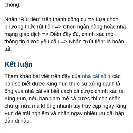
chóng:
Nhấn “Rút tiền” trên thanh công cụ => Lựa chọn
phương thức rút tiền => Chọn ngân hàng hoặc nhà
mạng giao dịch => Điền đầy đủ, chính xác mọi
thông tin được yêu cầu => Nhấn “Rút tiền” là hoàn
tất.
Kết luận
Tham khảo bài viết trên đây của
nhà cái số 1
các
bạn sẽ biết được King Fun thực sự xứng danh là
ông vua nhà cái và biết cách cá cược chính xác tại
King Fun, nếu bạn đam mê cá cược thì còn chần
chừ gì nữa mà không nhanh tay truy cập ngay King
Fun để trải nghiệm và nhận ngay nhiều ưu đãi hấp
dẫn đi nào.