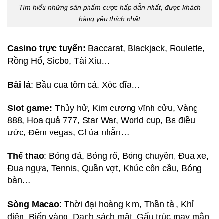
Tìm hiểu những sản phẩm cược hấp dẫn nhất, được khách
hàng yêu thích nhất
Casino trực tuyến:
Baccarat, Blackjack, Roulette,
Rồng Hổ, Sicbo, Tài Xỉu…
Bài lá
: Bầu cua tôm cá, Xóc đĩa…
Slot game:
Thủy hử, Kim cương vĩnh cửu, Vàng
888, Hoa quả 777, Star War, World cup, Ba điều
ước, Đêm vegas, Chúa nhẫn…
Thể thao
: Bóng đá, Bóng rổ, Bóng chuyền, Đua xe,
Đua ngựa, Tennis, Quần vợt, Khúc côn cầu, Bóng
bàn…
Sòng Macao
: Thời đại hoàng kim, Thần tài, Khỉ
điên, Biển vàng, Danh sách mật, Gấu trúc may mắn,