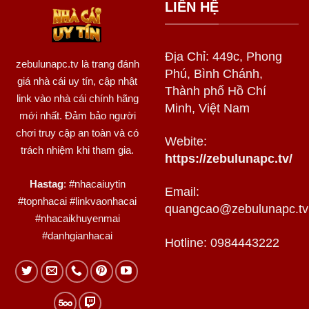
LIÊN HỆ
Địa Chỉ: 449c, Phong
zebulunapc.tv
là trang đánh
Phú, Bình Chánh,
giá nhà cái uy tín, cập nhật
Thành phố Hồ Chí
link vào nhà cái chính hãng
Minh, Việt Nam
mới nhất. Đảm bảo người
chơi truy cập an toàn và có
Webite:
trách nhiệm khi tham gia.
https://zebulunapc.tv/
Hastag
: #nhacaiuytin
Email:
#topnhacai #linkvaonhacai
quangcao@zebulunapc.tv
#nhacaikhuyenmai
#danhgianhacai
Hotline: 0984443222