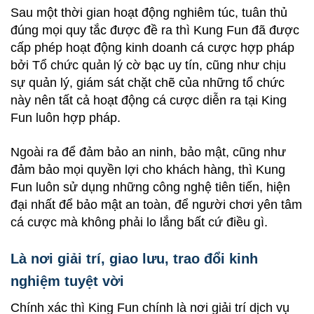
Sau một thời gian hoạt động nghiêm túc, tuân thủ
đúng mọi quy tắc được đề ra thì Kung Fun đã được
cấp phép hoạt động kinh doanh cá cược hợp pháp
bởi Tổ chức quản lý cờ bạc uy tín, cũng như chịu
sự quản lý, giám sát chặt chẽ của những tổ chức
này nên tất cả hoạt động cá cược diễn ra tại King
Fun luôn hợp pháp.
Ngoài ra để đảm bảo an ninh, bảo mật, cũng như
đảm bảo mọi quyền lợi cho khách hàng, thì Kung
Fun luôn sử dụng những công nghệ tiên tiến, hiện
đại nhất để bảo mật an toàn, để người chơi yên tâm
cá cược mà không phải lo lắng bất cứ điều gì.
Là nơi giải trí, giao lưu, trao đổi kinh
nghiệm tuyệt vời
Chính xác thì King Fun chính là nơi giải trí dịch vụ