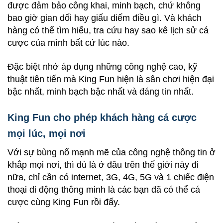
được đảm bảo công khai, minh bạch, chứ không
bao giờ gian dối hay giấu diếm điều gì. Và khách
hàng có thể tìm hiểu, tra cứu hay sao kê lịch sử cá
cược của mình bất cứ lúc nào.
Đặc biệt nhớ áp dụng những công nghệ cao, kỹ
thuật tiên tiến mà King Fun hiện là sân chơi hiện đại
bậc nhất, minh bạch bậc nhất và đáng tin nhất.
King Fun cho phép khách hàng cá cược
mọi lúc, mọi nơi
Với sự bùng nổ mạnh mẽ của công nghệ thông tin ở
khắp mọi nơi, thì dù là ở đâu trên thế giới này đi
nữa, chỉ cần có internet, 3G, 4G, 5G và 1 chiếc điện
thoại di động thông minh là các bạn đã có thể cá
cược cùng King Fun rồi đấy.