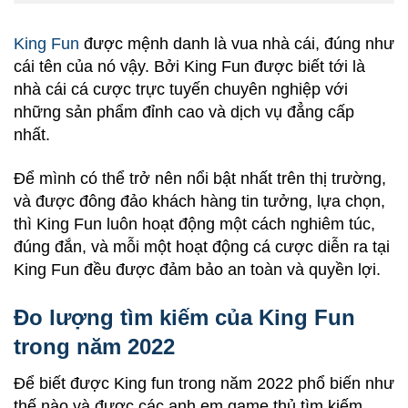
King Fun
được mệnh danh là vua nhà cái, đúng như
cái tên của nó vậy. Bởi King Fun được biết tới là
nhà cái cá cược trực tuyến chuyên nghiệp với
những sản phẩm đỉnh cao và dịch vụ đẳng cấp
nhất.
Để mình có thể trở nên nổi bật nhất trên thị trường,
và được đông đảo khách hàng tin tưởng, lựa chọn,
thì King Fun luôn hoạt động một cách nghiêm túc,
đúng đắn, và mỗi một hoạt động cá cược diễn ra tại
King Fun đều được đảm bảo an toàn và quyền lợi.
Đo lượng tìm kiếm của King Fun
trong năm 2022
Để biết được King fun trong năm 2022 phổ biến như
thế nào và được các anh em game thủ tìm kiếm