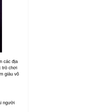
n các địa
 trò chơi
àm giàu vô
ại người