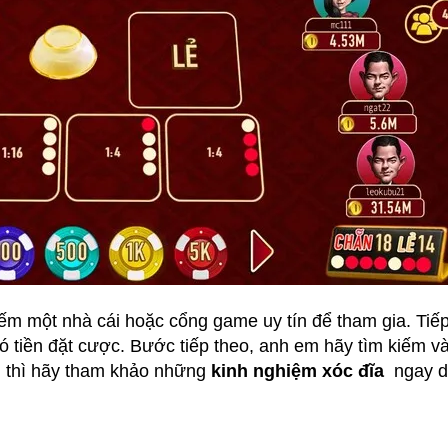
ếm một nhà cái hoặc cổng game uy tín để tham gia. Tiếp
có tiền đặt cược. Bước tiếp theo, anh em hãy tìm kiếm 
i thì hãy tham khảo những
kinh nghiệm xóc đĩa
ngay d