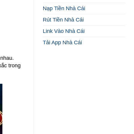
Lớn
Nạp Tiền Nhà Cái
Năm
2026
Rút Tiền Nhà Cái
Link Vào Nhà Cái
Tải App Nhà Cái
 nhau.
xắc trong