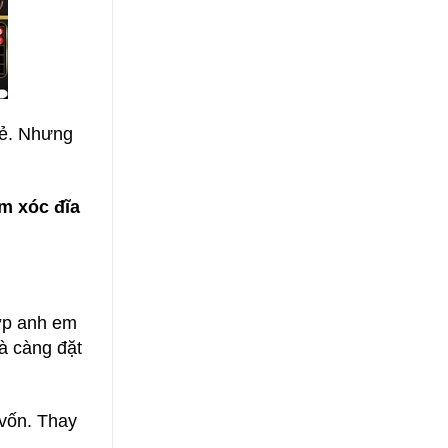
lẻ. Nhưng
m xóc đĩa
hợp anh em
và càng đặt
 vốn. Thay