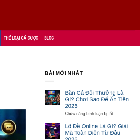
THỂ LOẠI CÁ CƯỢC
BLOG
BÀI MỚI NHẤT
Bắn Cá Đổi Thưởng Là
Gì? Chơi Sao Để Ăn Tiền
2026
ở
Chức năng bình luận bị tắt
Bắn
Cá
Lô Đề Online Là Gì? Giải
Đổi
Mã Toàn Diện Từ Đầu
Thưởng
2026
Là