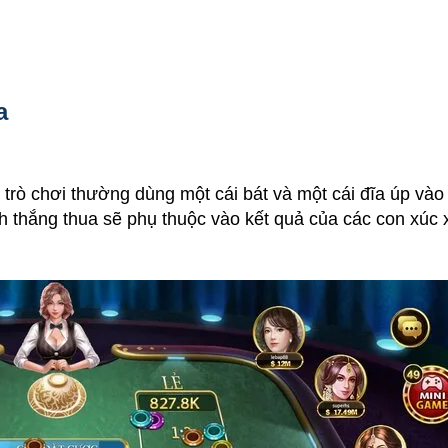
a
g trò chơi thường dùng một cái bát và một cái đĩa úp vào
nh thắng thua sẽ phụ thuộc vào kết quả của các con xúc 