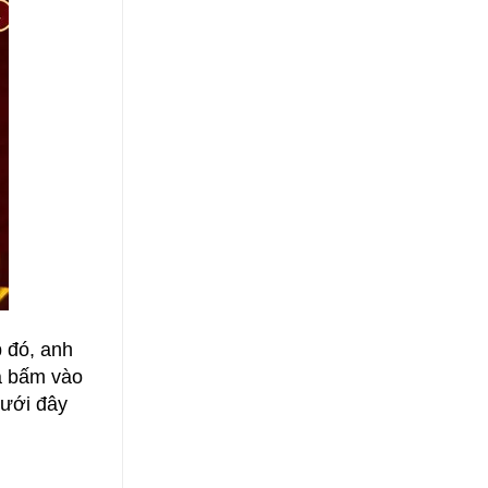
 đó, anh
và bấm vào
ưới đây