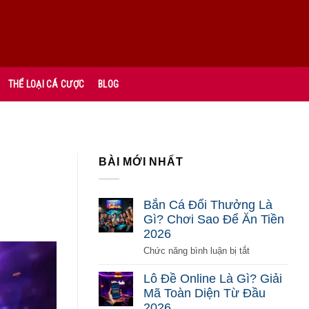
THỂ LOẠI CÁ CƯỢC
BLOG
BÀI MỚI NHẤT
Bắn Cá Đổi Thưởng Là
Gì? Chơi Sao Để Ăn Tiền
2026
ở
Chức năng bình luận bị tắt
Bắn
Cá
Lô Đề Online Là Gì? Giải
Đổi
Mã Toàn Diện Từ Đầu
Thưởng
2026
Là