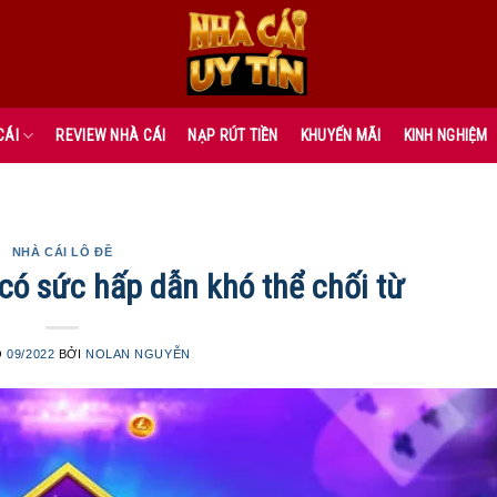
CÁI
REVIEW NHÀ CÁI
NẠP RÚT TIỀN
KHUYẾN MÃI
KINH NGHIỆM
NHÀ CÁI LÔ ĐỀ
ó sức hấp dẫn khó thể chối từ
O
09/2022
BỞI
NOLAN NGUYỄN