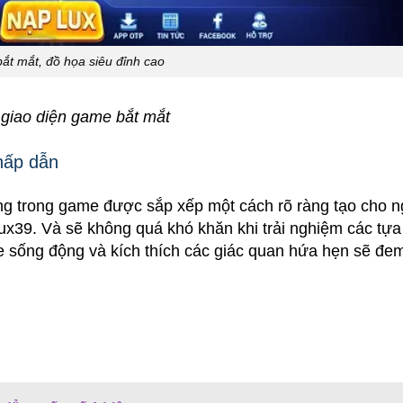
bắt mắt, đồ họa siêu đỉnh cao
 giao diện game bắt mắt
hấp dẫn
ng trong game được sắp xếp một cách rõ ràng tạo cho n
x39. Và sẽ không quá khó khăn khi trải nghiệm các tự
 sống động và kích thích các giác quan hứa hẹn sẽ đe