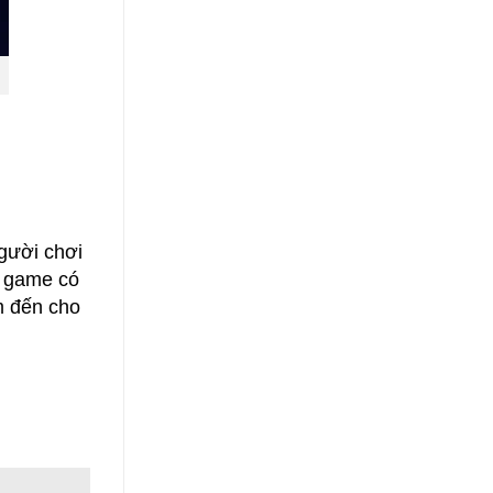
gười chơi
a game có
m đến cho