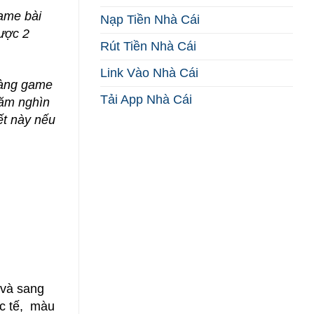
Lớn
ame bài
Nạp Tiền Nhà Cái
Năm
2026
được 2
Rút Tiền Nhà Cái
Link Vào Nhà Cái
làng game
Tải App Nhà Cái
răm nghìn
ết này nếu
 và sang
c tế, màu