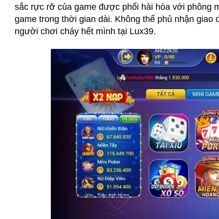
sắc rực rỡ của game được phối hài hòa với phông m
game trong thời gian dài. Không thể phủ nhận giao 
người chơi cháy hết mình tại Lux39.