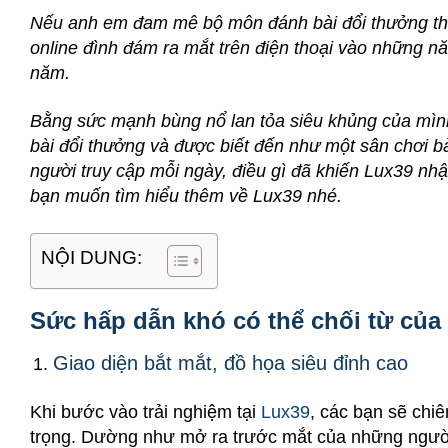
Nếu anh em đam mê bộ môn đánh bài đổi thưởng thì
online đình đám ra mắt trên điện thoại vào những nă
năm.
Bằng sức mạnh bùng nổ lan tỏa siêu khủng của mì
bài đổi thưởng và được biết đến như một sân chơi bà
người truy cập mỗi ngày, điều gì đã khiến Lux39 nh
bạn muốn tìm hiểu thêm về Lux39 nhé.
NỘI DUNG:
Sức hấp dẫn khó có thể chối từ của
Giao diện bắt mắt, đồ họa siêu đỉnh cao
Khi bước vào trải nghiệm tại
Lux39
, các bạn sẽ chi
trọng. Dường như mở ra trước mắt của những ngườ