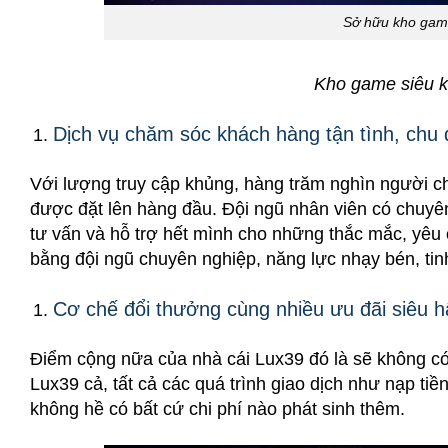
Sở hữu kho game
Kho game siêu k
Dịch vụ chăm sóc khách hàng tận tình, chu 
Với lượng truy cập khủng, hàng trăm nghìn người ch
được đặt lên hàng đầu. Đội ngũ nhân viên có chuy
tư vấn và hỗ trợ hết mình cho những thắc mắc, yêu
bằng đội ngũ chuyên nghiệp, năng lực nhạy bén, tin
Cơ chế đổi thưởng cùng nhiều ưu đãi siêu h
Điểm cộng nữa của nhà cái Lux39 đó là sẽ không có b
Lux39 cả, tất cả các quá trình giao dịch như nạp tiề
không hề có bất cứ chi phí nào phát sinh thêm.