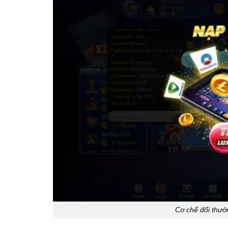
Cơ chế đổi thưở