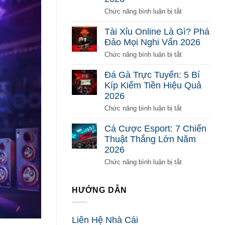
Gì?
ở
Chức năng bình luận bị tắt
Chơi
Lô
Sao
Đề
Tài Xỉu Online Là Gì? Phá
Để
Online
Đảo Mọi Nghi Vấn 2026
Ăn
Là
Tiền
Gì?
ở
Chức năng bình luận bị tắt
2026
Giải
Tài
Mã
Xỉu
Đá Gà Trực Tuyến: 5 Bí
Toàn
Online
Kíp Kiếm Tiền Hiệu Quả
Diện
Là
2026
Từ
Gì?
Đầu
Phá
ở
Chức năng bình luận bị tắt
2026
Đảo
Đá
Mọi
Gà
Cá Cược Esport: 7 Chiến
Nghi
Trực
Thuật Thắng Lớn Năm
Vấn
Tuyến:
2026
2026
5
Bí
ở
Chức năng bình luận bị tắt
Kíp
Cá
Kiếm
Cược
Tiền
Esport:
HƯỚNG DẪN
Hiệu
7
Quả
Chiến
2026
Thuật
Liên Hệ Nhà Cái
Thắng