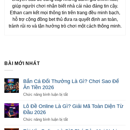
giúp người chơi nhận biết nhà cái nào đáng tin cậy.
Ethan cam kết mọi thông tin trên trang đều minh bạch,
hỗ trợ cộng đồng bet thủ đưa ra quyết định an toàn,
tránh rủi ro và tận hưởng trò chơi một cách thông minh.
BÀI MỚI NHẤT
Bắn Cá Đổi Thưởng Là Gì? Chơi Sao Để
Ăn Tiền 2026
ở
Chức năng bình luận bị tắt
Bắn
Cá
Lô Đề Online Là Gì? Giải Mã Toàn Diện Từ
Đổi
Đầu 2026
Thưởng
Là
ở
Chức năng bình luận bị tắt
Gì?
Lô
Chơi
Đề