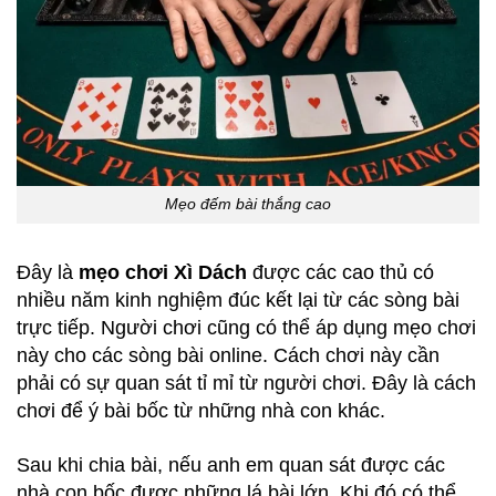
Mẹo đếm bài thắng cao
Đây là
mẹo chơi Xì Dách
được các cao thủ có
nhiều năm kinh nghiệm đúc kết lại từ các sòng bài
trực tiếp. Người chơi cũng có thể áp dụng mẹo chơi
này cho các sòng bài online. Cách chơi này cần
phải có sự quan sát tỉ mỉ từ người chơi. Đây là cách
chơi để ý bài bốc từ những nhà con khác.
Sau khi chia bài, nếu anh em quan sát được các
nhà con bốc được những lá bài lớn. Khi đó có thể