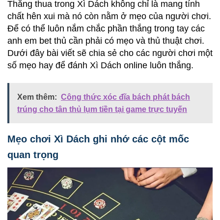
Thắng thua trong Xì Dách không chỉ là mang tính
chất hên xui mà nó còn nằm ở mẹo của người chơi.
Để có thể luôn nắm chắc phần thắng trong tay các
anh em bet thủ cần phải có mẹo và thủ thuật chơi.
Dưới đây bài viết sẽ chia sẻ cho các người chơi một
số mẹo hay để đánh Xì Dách online luôn thắng.
Xem thêm:
Công thức xóc đĩa bách phát bách
trúng cho tân thủ lụm tiền tại game trực tuyến
Mẹo chơi Xì Dách g
hi nhớ các cột mốc
quan trọng