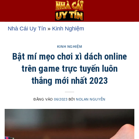
Bỏ
qua
nội
dung
Nhà Cái Uy Tín
»
Kinh Nghiệm
KINH NGHIỆM
Bật mí mẹo chơi xì dách online
trên game trực tuyến luôn
thắng mới nhất 2023
ĐĂNG VÀO
06/2023
BỞI
NOLAN NGUYỄN