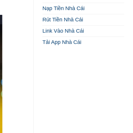
Lớn
Nạp Tiền Nhà Cái
Năm
2026
Rút Tiền Nhà Cái
Link Vào Nhà Cái
Tải App Nhà Cái