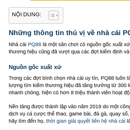
NỘI DUNG:
Những thông tin thú vị về nhà cái 
Nhà cái
PQ88
là một sân chơi có nguồn gốc xuất xứ r
thương hiệu cũng đã vượt qua các đợt kiểm định v
Nguồn gốc xuất xứ
Trong các đợt bình chọn nhà cái uy tín, PQ88 luôn là
lượng tìm kiếm thương hiệu đã tăng trưởng từ 300 l
nhanh chóng, hiện có hơn 8 triệu thành viên hoạt độ
Nền tảng được thành lập vào năm 2019 do một công t
dịch vụ cá cược thể thao, game bài, đá gà, quay số
hãy tìm đến họ,
thời gian giải quyết liên hệ nhà cái
là