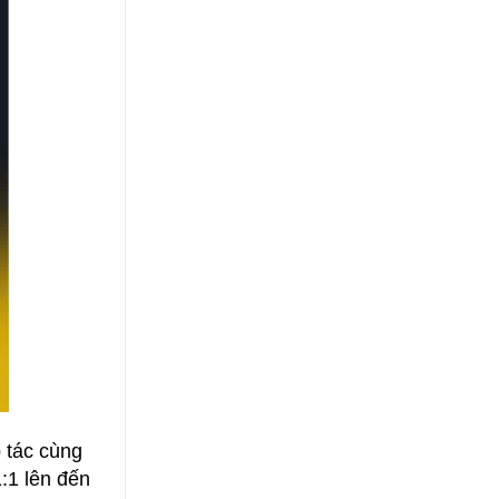
 tác cùng
:1 lên đến