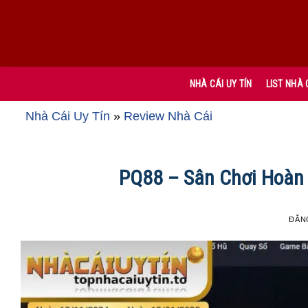
Bỏ
qua
nội
dung
NHÀ CÁI UY TÍN
LIST NHÀ 
Nhà Cái Uy Tín
»
Review Nhà Cái
PQ88 – Sân Chơi Hoàn
ĐĂN