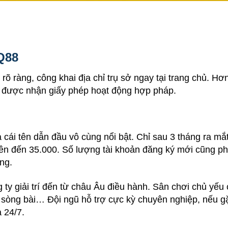
PQ88
õ ràng, công khai địa chỉ trụ sở ngay tại trang chủ. Hơ
à được nhận giấy phép hoạt động hợp pháp.
 cái tên dẫn đầu vô cùng nổi bật. Chỉ sau 3 tháng ra mắt
ên đến 35.000. Số lượng tài khoản đăng ký mới cũng phá
ng.
y giải trí đến từ châu Âu điều hành. Sân chơi chủ yếu
, sòng bài… Đội ngũ hỗ trợ cực kỳ chuyên nghiệp, nếu g
 24/7.