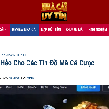
CÁI
REVIEW NHÀ CÁI
NẠP RÚT TIỀN
KHUYẾN MÃI
KINH NGHIỆM
REVIEW NHÀ CÁI
 Hảo Cho Các Tín Đồ Mê Cá Cược
G VÀO
03/2025
BỞI
WHIS