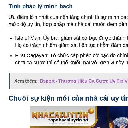
Tính pháp lý minh bạch
Ưu điểm lớn nhất của nền tảng chính là sự minh bạc
mức độ uy tín, hợp pháp mà nhà cái muốn đem đến 
Isle of Man: Ủy ban giám sát cờ bạc được thành
Họ có trách nhiệm giám sát liên tục nhằm đảm bả
First Cagayan: Tổ chức cấp phép cờ bạc do chính
chơi cá cược thì có thể khiếu nại với đơn vị này
Xem thêm:
Bsport - Thương Hiệu Cá Cược Uy Tín 
Chuỗi sự kiện mới của nhà cái uy t