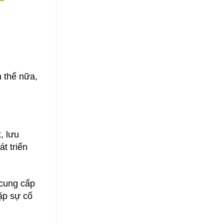
n thế nữa,
, lưu
t triển
 cung cấp
ặp sự cố