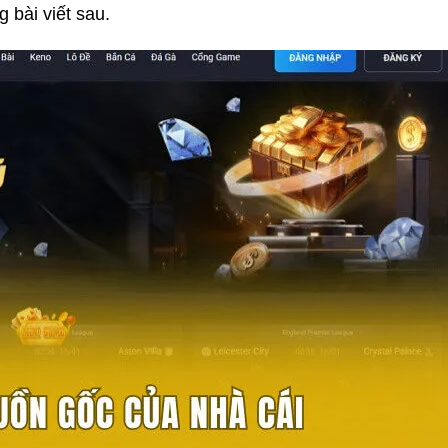
 bài viết sau.