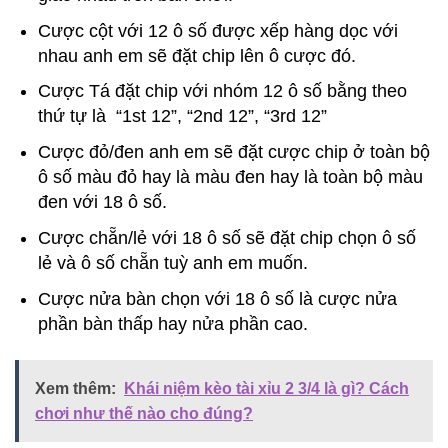
Cược cột với 12 ô số được xếp hàng dọc với
nhau anh em sẽ đặt chip lên ô cược đó.
Cược Tá đặt chip với nhóm 12 ô số bằng theo
thứ tự là “1st 12”, “2nd 12”, “3rd 12”
Cược đỏ/đen anh em sẽ đặt cược chip ở toàn bộ
ô số màu đỏ hay là màu đen hay là toàn bộ màu
đen với 18 ô số.
Cược chẵn/lẻ với 18 ô số sẽ đặt chip chọn ô số
lẻ và ô số chẵn tuỳ anh em muốn.
Cược nửa bàn chọn với 18 ô số là cược nửa
phần bàn thấp hay nửa phần cao.
Xem thêm:
Khái niệm kèo tài xỉu 2 3/4 là gì? Cách
chơi như thế nào cho đúng?