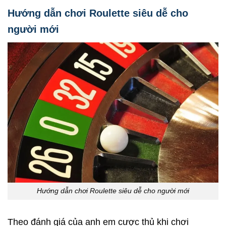
Hướng dẫn chơi Roulette siêu dễ cho
người mới
Hướng dẫn chơi Roulette siêu dễ cho người mới
Theo đánh giá của anh em cược thủ khi chơi