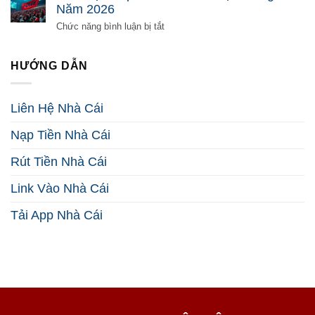
Mọi
Trực
Năm 2026
Nghi
Tuyến:
Vấn
5
ở
Chức năng bình luận bị tắt
2026
Bí
Cá
Kíp
Cược
Kiếm
Esport:
HƯỚNG DẪN
Tiền
7
Hiệu
Chiến
Quả
Thuật
Liên Hệ Nhà Cái
2026
Thắng
Lớn
Nạp Tiền Nhà Cái
Năm
2026
Rút Tiền Nhà Cái
Link Vào Nhà Cái
Tải App Nhà Cái