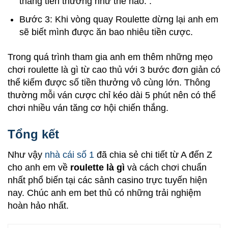
thắng tiền thưởng như thế nào. .
Bước 3: Khi vòng quay Roulette dừng lại anh em
sẽ biết mình được ăn bao nhiêu tiền cược.
Trong quá trình tham gia anh em thêm những mẹo
chơi roulette là gì từ cao thủ với 3 bước đơn giản có
thể kiếm được số tiền thưởng vô cùng lớn. Thông
thường mỗi ván cược chỉ kéo dài 5 phút nên có thể
chơi nhiều ván tăng cơ hội chiến thắng.
Tổng kết
Như vậy
nhà cái số 1
đã chia sẻ chi tiết từ A đến Z
cho anh em về
roulette là gì
và cách chơi chuẩn
nhất phổ biến tại các sảnh casino trực tuyến hiện
nay. Chúc anh em bet thủ có những trải nghiệm
hoàn hảo nhất.