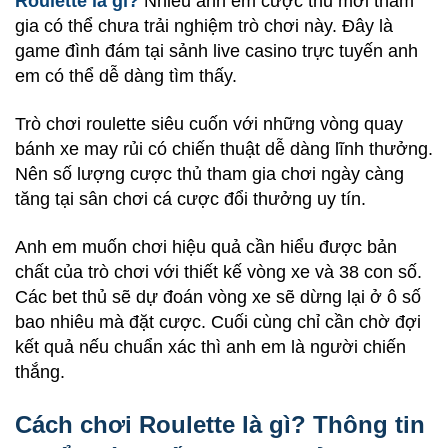
Roulette là gì?
Nhiều anh em cược thủ mới tham
gia có thể chưa trải nghiệm trò chơi này. Đây là
game đình đám tại sảnh live casino trực tuyến anh
em có thể dễ dàng tìm thấy.
Trò chơi roulette siêu cuốn với những vòng quay
bánh xe may rủi có chiến thuật dễ dàng lĩnh thưởng.
Nên số lượng cược thủ tham gia chơi ngày càng
tăng tại sân chơi cá cược đổi thưởng uy tín.
Anh em muốn chơi hiệu quả cần hiểu được bản
chất của trò chơi với thiết kế vòng xe và 38 con số.
Các bet thủ sẽ dự đoán vòng xe sẽ dừng lại ở ô số
bao nhiêu mà đặt cược. Cuối cùng chỉ cần chờ đợi
kết quả nếu chuẩn xác thì anh em là người chiến
thắng.
Cách chơi Roulette là gì? Thông tin