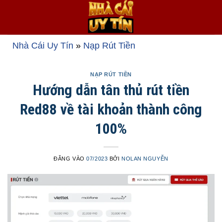
Bỏ
qua
nội
dung
Nhà Cái Uy Tín
»
Nạp Rút Tiền
NẠP RÚT TIỀN
Hướng dẫn tân thủ rút tiền
Red88 về tài khoản thành công
100%
ĐĂNG VÀO
07/2023
BỞI
NOLAN NGUYỄN