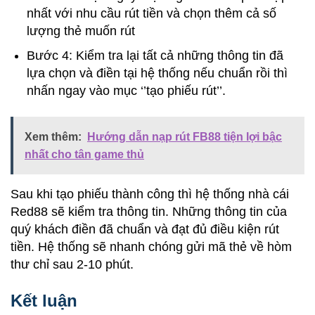
nhất với nhu cầu rút tiền và chọn thêm cả số
lượng thẻ muốn rút
Bước 4: Kiểm tra lại tất cả những thông tin đã
lựa chọn và điền tại hệ thống nếu chuẩn rồi thì
nhấn ngay vào mục ‘’tạo phiếu rút’’.
Xem thêm:
Hướng dẫn nạp rút FB88 tiện lợi bậc
nhất cho tân game thủ
Sau khi tạo phiếu thành công thì hệ thống nhà cái
Red88 sẽ kiểm tra thông tin. Những thông tin của
quý khách điền đã chuẩn và đạt đủ điều kiện rút
tiền. Hệ thống sẽ nhanh chóng gửi mã thẻ về hòm
thư chỉ sau 2-10 phút.
Kết luận