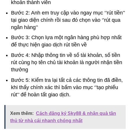
khoản thành viên
Bước 2: Anh em truy cập vào ngay mục ‘’rút tiền’’
tại giao diện chính rồi sau đó chọn vào ‘’rút qua
ngân hàng’’
Bước 3: Chọn lựa một ngân hàng phù hợp nhất
để thực hiện giao dịch rút tiền về
Bước 4: Nhập thông tin về số tài khoản, số tiền
rút cùng họ tên chủ tài khoản là người nhận tiền
thưởng
Bước 5: Kiểm tra lại tất cả các thông tin đã điền,
khi thấy chính xác thì bấm vào mục ‘’tạo phiếu
rút’’ để hoàn tất giao dịch.
Xem thêm:
Cách đăng ký Sky88 & nhận quà tân
thủ từ nhà cái nhanh chóng nhất