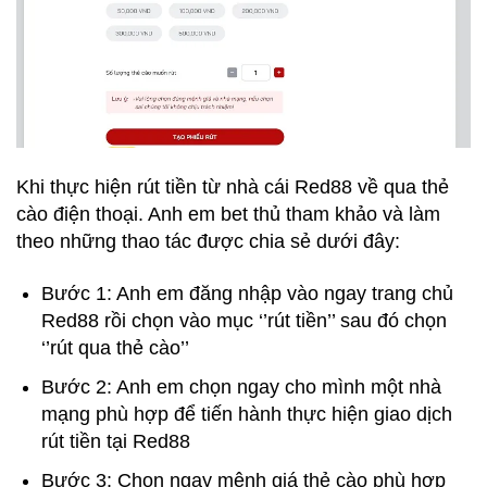
Khi thực hiện rút tiền từ nhà cái Red88 về qua thẻ
cào điện thoại. Anh em bet thủ tham khảo và làm
theo những thao tác được chia sẻ dưới đây:
Bước 1: Anh em đăng nhập vào ngay trang chủ
Red88 rồi chọn vào mục ‘’rút tiền’’ sau đó chọn
‘’rút qua thẻ cào’’
Bước 2: Anh em chọn ngay cho mình một nhà
mạng phù hợp để tiến hành thực hiện giao dịch
rút tiền tại Red88
Bước 3: Chọn ngay mệnh giá thẻ cào phù hợp