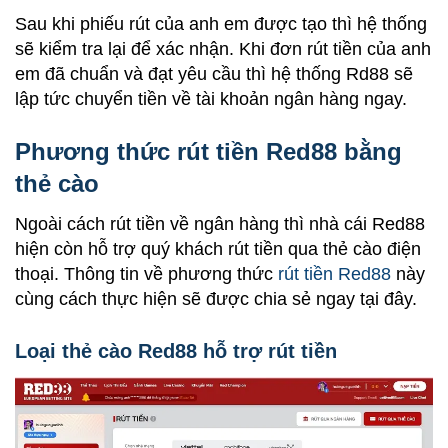
Sau khi phiếu rút của anh em được tạo thì hệ thống
sẽ kiểm tra lại để xác nhận. Khi đơn rút tiền của anh
em đã chuẩn và đạt yêu cầu thì hệ thống Rd88 sẽ
lập tức chuyển tiền về tài khoản ngân hàng ngay.
Phương thức rút tiền Red88 bằng
thẻ cào
Ngoài cách rút tiền về ngân hàng thì nhà cái Red88
hiện còn hỗ trợ quý khách rút tiền qua thẻ cào điện
thoại. Thông tin về phương thức
rút tiền Red88
này
cùng cách thực hiện sẽ được chia sẻ ngay tại đây.
Loại thẻ cào Red88 hỗ trợ rút tiền