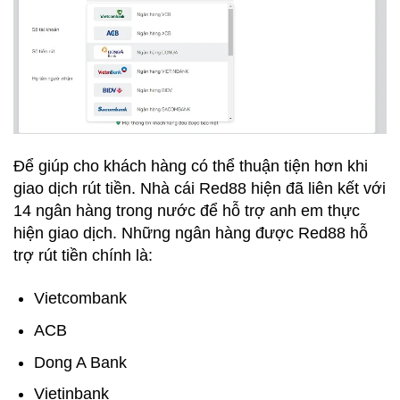
Để giúp cho khách hàng có thể thuận tiện hơn khi
giao dịch rút tiền. Nhà cái Red88 hiện đã liên kết với
14 ngân hàng trong nước để hỗ trợ anh em thực
hiện giao dịch. Những ngân hàng được Red88 hỗ
trợ rút tiền chính là:
Vietcombank
ACB
Dong A Bank
Vietinbank