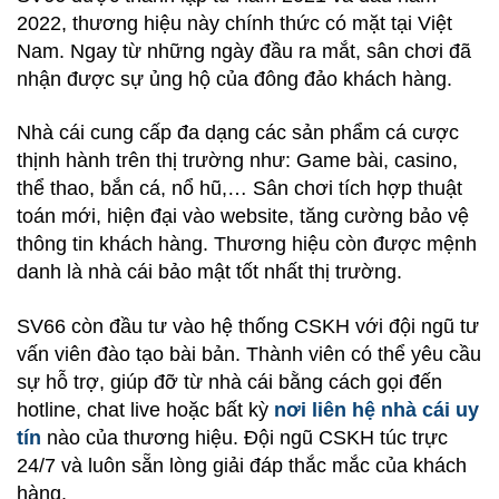
2022, thương hiệu này chính thức có mặt tại Việt
Nam. Ngay từ những ngày đầu ra mắt, sân chơi đã
nhận được sự ủng hộ của đông đảo khách hàng.
Nhà cái cung cấp đa dạng các sản phẩm cá cược
thịnh hành trên thị trường như: Game bài, casino,
thể thao, bắn cá, nổ hũ,… Sân chơi tích hợp thuật
toán mới, hiện đại vào website, tăng cường bảo vệ
thông tin khách hàng. Thương hiệu còn được mệnh
danh là
nhà cái bảo mật tốt
nhất thị trường.
SV66 còn đầu tư vào hệ thống CSKH với đội ngũ tư
vấn viên đào tạo bài bản. Thành viên có thể yêu cầu
sự hỗ trợ, giúp đỡ từ nhà cái bằng cách gọi đến
hotline, chat live hoặc bất kỳ
nơi liên hệ nhà cái uy
tín
nào của thương hiệu. Đội ngũ CSKH túc trực
24/7 và luôn sẵn lòng giải đáp thắc mắc của khách
hàng.