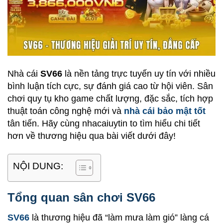
Nhà cái
SV66
là nền tảng trực tuyến uy tín với nhiều
bình luận tích cực, sự đánh giá cao từ hội viên. Sân
chơi quy tụ kho game chất lượng, đặc sắc, tích hợp
thuật toán công nghệ mới và
nhà cái bảo mật tốt
tân tiến. Hãy cùng nhacaiuytin to tìm hiểu chi tiết
hơn về thương hiệu qua bài viết dưới đây!
NỘI DUNG:
Tổng quan sân chơi SV66
SV66
là thương hiệu đã “làm mưa làm gió” làng cá