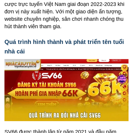
cược trực tuyến Việt Nam giai đoạn 2022-2023 khi
đơn vị này xuất hiện. Với một giao diện ấn tượng,
website chuyên nghiệp, sân chơi nhanh chóng thu
hút thành viên tham gia.
Quá trình hình thành và phát triển tên tuổi
nhà cái
SV66 được thành lập từ năm 2021 và đầu năm