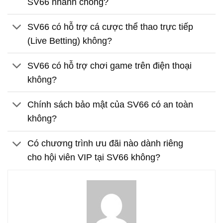
SV66 nhanh chóng?
SV66 có hỗ trợ cá cược thể thao trực tiếp
(Live Betting) không?
SV66 có hỗ trợ chơi game trên điện thoại
không?
Chính sách bảo mật của SV66 có an toàn
không?
Có chương trình ưu đãi nào dành riêng
cho hội viên VIP tại SV66 không?