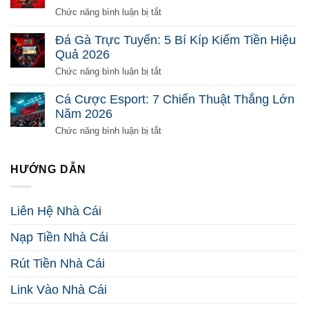
Ăn
Gì?
ở
Chức năng bình luận bị tắt
Tiền
Giải
Tài
2026
Mã
Xỉu
Đá Gà Trực Tuyến: 5 Bí Kíp Kiếm Tiền Hiệu
Toàn
Online
Quả 2026
Diện
Là
Từ
Gì?
ở
Chức năng bình luận bị tắt
Đầu
Phá
Đá
2026
Đảo
Gà
Cá Cược Esport: 7 Chiến Thuật Thắng Lớn
Mọi
Trực
Năm 2026
Nghi
Tuyến:
Vấn
5
ở
Chức năng bình luận bị tắt
2026
Bí
Cá
Kíp
Cược
Kiếm
Esport:
HƯỚNG DẪN
Tiền
7
Hiệu
Chiến
Quả
Thuật
Liên Hệ Nhà Cái
2026
Thắng
Lớn
Nạp Tiền Nhà Cái
Năm
2026
Rút Tiền Nhà Cái
Link Vào Nhà Cái