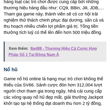
hàng loạt các trò chơi được cung cấp bởi những
thương hiệu hàng đầu như: CQ9, BBin, Jili, JDB,…
Tham gia game này, thành viên sẽ có cơ hội trải
nghiệm thử thách chinh phục đại dương, săn cá và
thu hoạch nhiều chiến lợi phẩm giá trị. Tổng tiền
thưởng tích luỹ có thể lên đến hơn 500 triệu đồng.
Xem thêm:
Ibet88 - Thương Hiệu Cá Cược Hợp
Pháp Số 1 Tại Đông Nam Á
Nổ hũ
Game nổ hũ online là hạng mục trò chơi không thể
thiếu của SV66. Sảnh cược đón hơn 312,004 lượt
người chơi tham gia trong ngày. Nhà cái cung cấp
các vòng quay nổ hũ đẹp mắt, giải thưởng Jackpot
khởi tạo tại hệ thống đạt doanh thu hơn 2 tỷ đồng,
…